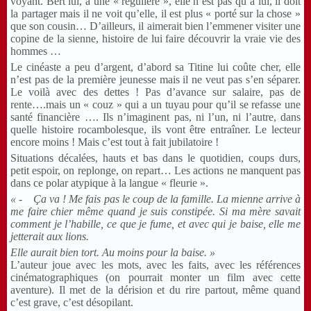
voyant. Bert lui, a une « régulière », elle n’est pas qu’à lui, il doit
la partager mais il ne voit qu’elle, il est plus « porté sur la chose »
que son cousin… D’ailleurs, il aimerait bien l’emmener visiter une
copine de la sienne, histoire de lui faire découvrir la vraie vie des
hommes …
Le cinéaste a peu d’argent, d’abord sa Titine lui coûte cher, elle
n’est pas de la première jeunesse mais il ne veut pas s’en séparer.
Le voilà avec des dettes ! Pas d’avance sur salaire, pas de
rente….mais un « couz » qui a un tuyau pour qu’il se refasse une
santé financière …. Ils n’imaginent pas, ni l’un, ni l’autre, dans
quelle histoire rocambolesque, ils vont être entraîner. Le lecteur
encore moins ! Mais c’est tout à fait jubilatoire !
Situations décalées, hauts et bas dans le quotidien, coups durs,
petit espoir, on replonge, on repart… Les actions ne manquent pas
dans ce polar atypique à la langue « fleurie ».
« - Ça va ! Me fais pas le coup de la famille. La mienne arrive à
me faire chier même quand je suis constipée. Si ma mère savait
comment je l’habille, ce que je fume, et avec qui je baise, elle me
jetterait aux lions.
Elle aurait bien tort. Au moins pour la baise. »
L’auteur joue avec les mots, avec les faits, avec les références
cinématographiques (on pourrait monter un film avec cette
aventure). Il met de la dérision et du rire partout, même quand
c’est grave, c’est désopilant.