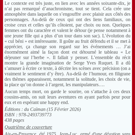
Le contexte est très juste, en lien avec les années soixante-dix, je
n’ai pas remarqué d’anachronisme, tout se tient. Cela crée une
atmosphère dans laquelle on s’engouffre avec plaisir aux côtés des
personnages. Au-delà de ceux qui ont des liens familiaux, on
croise ceux et celles qu’ils côtoient, par choix ou non. Quelques
femmes ont du caractère et valent le détour (je pense notamment à
une jeune fille qui a plus d’un tour dans son sac). L’évolution du
« cul béni » est intéressante. Il goûte au fruit défendu et il se met à
apprécier, ça change son regard sur les événements … J’ai
énormément aimé la façon dont est détourné le tableau « Le
déjeuner sur l’herbe ». Il fallait y penser. L’ensemble du récit
montre la grande imagination de Serge Yves Ruquet. Il a dû
s’amuser à écrire ce texte, à décrire les scènes avec précision (on a
vraiment le sentiment d’y être). Au-delà de l’humour, en filigrane
des thèmes apparaissent, notamment la solitude, les choix de vie,
la place qu’on donne à l’argent, les manipulateurs….
Aucun temps mort, on garde le sourire, on s’attache à ces deux
cousins-amis, on suit leurs aventures en ayant parfois peur pour
eux et en espérant une happy end.
Éditions : du Caïman (15 Février 2026)
ISBN : 978-2493739773
438 pages
Quatrième de couverture
Aix-en-Provence, été 1975. Jean-Luc, armé d'une dévotion sans