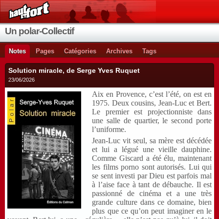
Un polar-Collectif
Notes
Pages
Catégories
Archives
Tags
Solution miracle, de Serge Yves Ruquet
23/06/2026
Aix en Provence, c’est l’été, on est en
1975. Deux cousins, Jean-Luc et Bert.
Le premier est projectionniste dans
une salle de quartier, le second porte
l’uniforme.
Jean-Luc vit seul, sa mère est décédée
et lui a légué une vieille dauphine.
Comme Giscard a été élu, maintenant
les films porno sont autorisés. Lui qui
se sent investi par Dieu est parfois mal
à l’aise face à tant de débauche. Il est
passionné de cinéma et a une très
grande culture dans ce domaine, bien
plus que ce qu’on peut imaginer en le