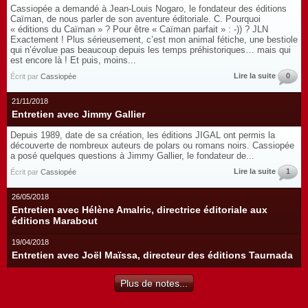
Cassiopée a demandé à Jean-Louis Nogaro, le fondateur des éditions
Caïman, de nous parler de son aventure éditoriale. C. Pourquoi
« éditions du Caïman » ? Pour être « Caïman parfait » : -)) ? JLN
Exactement ! Plus sérieusement, c’est mon animal fétiche, une bestiole
qui n’évolue pas beaucoup depuis les temps préhistoriques… mais qui
est encore là ! Et puis, moins...
Lire la suite
0
Écrit par
Cassiopée
21/11/2018
Entretien avec Jimmy Gallier
Depuis 1989, date de sa création, les éditions JIGAL ont permis la
découverte de nombreux auteurs de polars ou romans noirs. Cassiopée
a posé quelques questions à Jimmy Gallier, le fondateur de...
Lire la suite
1
Écrit par
Cassiopée
26/05/2018
Entretien avec Hélène Amalric, directrice éditoriale aux
éditions Marabout
19/04/2018
Entretien avec Joël Maïssa, directeur des éditions Taurnada
Plus de notes...