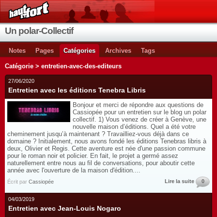
Un polar-Collectif
Notes
Pages
Catégories
Archives
Tags
Catégorie > entretien-avec-des-editeurs
27/06/2020
Entretien avec les éditions Tenebra Libris
Bonjour et merci de répondre aux questions de
Cassiopée pour un entretien sur le blog un polar
collectif. 1) Vous venez de créer à Genève, une
nouvelle maison d’éditions. Quel a été votre
cheminement jusqu’à maintenant ? Travailliez-vous déjà dans ce
domaine ? Initialement, nous avons fondé les éditions Tenebras libris à
deux, Olivier et Regis. Cette aventure est née d'une passion commune
pour le roman noir et policier. En fait, le projet a germé assez
naturellement entre nous au fil de conversations, pour aboutir cette
année avec l'ouverture de la maison d'édition....
Lire la suite
0
Écrit par
Cassiopée
04/03/2019
Entretien avec Jean-Louis Nogaro