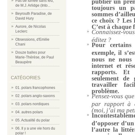
publier un pre
Pas de fumée sans feu,
de M.J. Arlidge (Into...
toujours un p
sommes d’ailleu
Beyrouth Paradise, de
David Hury
ce choix ? Les 
C’est à chaque f
Aurore, de Nicolas
Connaissez-vous
Leclerc
éditez ?
Obsessions, d'Emilie
Pour certains
Chani
exemple, il s’e
Douze balles pour
Marie-Thérèse, de Paul
nous ne nous 
Beaupère
internet et ré
rapports. Et
seulement de 
CATÉGORIES
travailler fa
01. polars francophones
problème.
Pensez-vous que 
02. polars anglo-saxons
par rapport à 
03. polars nordiques
(moi, j’ai ma peti
04. autres polars
Incontestablemen
05. Actualité du polar
d’opposer d’un 
l’autre la litt
06. Il y a une vie hors du
polar !
nourris, elles 