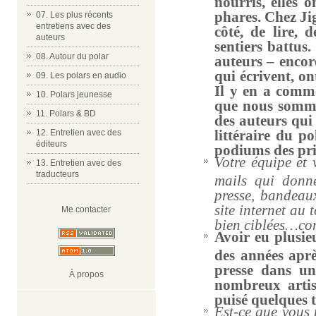
phares. Chez Jig
07. Les plus récents
entretiens avec des
côté, de lire, 
auteurs
sentiers battus
08. Autour du polar
auteurs – encor
qui écrivent, on
09. Les polars en audio
Il y en a comm
10. Polars jeunesse
que nous somme
11. Polars & BD
des auteurs qui
littéraire du po
12. Entretien avec des
éditeurs
podiums des prix
Votre équipe et 
13. Entretien avec des
traducteurs
mails qui donne
presse, bandeaux
site internet au
Me contacter
bien ciblées…co
Avoir eu plusie
des années après
presse dans un
À propos
nombreux artist
puisé quelques t
Est-ce que vous