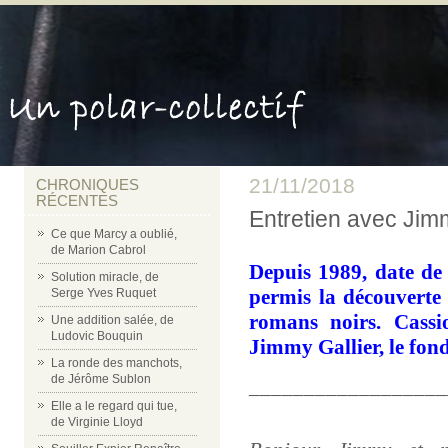
21/11/2018
CHRONIQUES
RÉCENTES
Entretien avec Jim
Ce que Marcy a oublié,
de Marion Cabrol
Depuis 1989, date de 
Solution miracle, de
permis la découverte
Serge Yves Ruquet
romans noirs. Cassi
Une addition salée, de
Ludovic Bouquin
Jimmy Gallier, le fon
La ronde des manchots,
de Jérôme Sublon
__________________
Elle a le regard qui tue,
de Virginie Lloyd