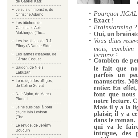
de Gabriel Katz
Je suis un monstre, de
Pourquoi JIGAL 
Christine Adamo
Exact
!
Les bûchers de
Brainstorming ?
Calcutta, d'Abir
Oui, un brainst
Mukherjee (The...
Vous dites recev
Les invisibles, de R.J.
Ellory (A Darker Side...
mois, combien 
lectures ?
Les larmes d'Isabela, de
Combien de per
Gérard Coquet
le fait que n
Saigon, de Niels
Labuzan
parfois un pe
manuscrits. Mêm
Le refuge des affligés,
de Céline Servat
entier. En effet,
font que nous 
Noir Alpha, de Marco
Pianelli
notre lecture. C
Mais il y a la lig
Je ne suis pas là pour
ça, de Iain Levison
plaisir, il y a 
(The...
dans le roman. 
qui va le fai
Le refuge, de Jérémy
Bouquin
intrigue, des