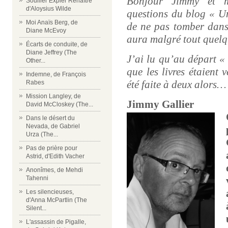
Bonjour Jimmy et m
Souiller Expier Renaître
d'Aloysius Wilde
questions du blog « Un
Moi Anaïs Berg, de
de ne pas tomber dans 
Diane McEvoy
aura malgré tout quelq
Écarts de conduite, de
Diane Jeffrey (The
J’ai lu qu’au départ « 
Other...
que les livres étaient 
Indemne, de François
été faite à deux alors…
Rabes
Mission Langley, de
Jimmy Gallier
David McCloskey (The...
Dans le désert du
Nevada, de Gabriel
Urza (The...
Pas de prière pour
Astrid, d'Edith Vacher
Anonîmes, de Mehdi
Tahenni
Les silencieuses,
d'Anna McPartlin (The
Silent...
L'assassin de Pigalle,