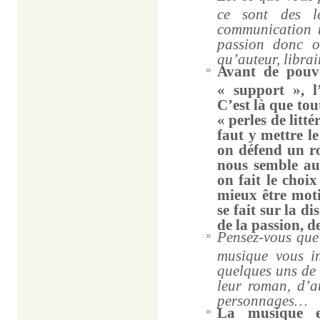
ce sont des 
communication m
passion donc o
qu’auteur, librai
Avant de pouvo
« support », l’
C’est là que to
« perles de litté
faut y mettre le
on défend un r
nous semble au
on fait le choix
mieux être moti
se fait sur la di
de la passion, d
Pensez-vous que 
musique vous in
quelques uns de 
leur roman, d’a
personnages…
La musique et