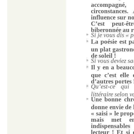
accompagné,
circonstances
influence sur no
C’est peut-ê
biberonnée au r
Si je vous dis « 
La poésie est p
un plat gastron
de soleil !
Si vous deviez s
Il y en a beauc
que c’est elle
d’autres portes 
Qu’est-ce qui
littéraire selon v
Une bonne chro
donne envie de l
« saisi » le pro
mais met en
indispensables 
lecteur ! Et si 