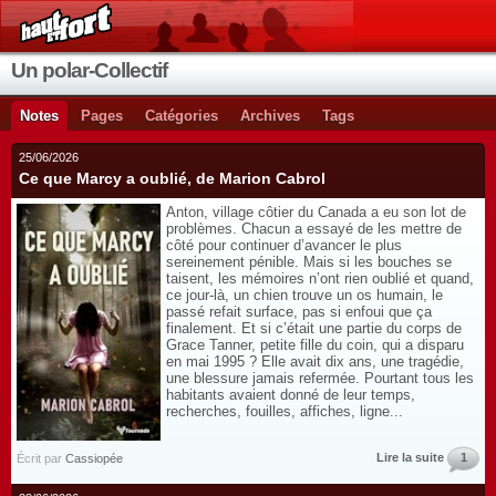
Un polar-Collectif
Notes
Pages
Catégories
Archives
Tags
25/06/2026
Ce que Marcy a oublié, de Marion Cabrol
Anton, village côtier du Canada a eu son lot de
problèmes. Chacun a essayé de les mettre de
côté pour continuer d’avancer le plus
sereinement pénible. Mais si les bouches se
taisent, les mémoires n’ont rien oublié et quand,
ce jour-là, un chien trouve un os humain, le
passé refait surface, pas si enfoui que ça
finalement. Et si c’était une partie du corps de
Grace Tanner, petite fille du coin, qui a disparu
en mai 1995 ? Elle avait dix ans, une tragédie,
une blessure jamais refermée. Pourtant tous les
habitants avaient donné de leur temps,
recherches, fouilles, affiches, ligne...
Lire la suite
1
Écrit par
Cassiopée