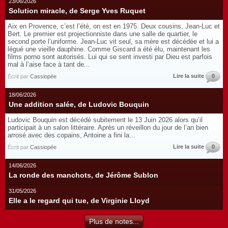
23/06/2026
Solution miracle, de Serge Yves Ruquet
Aix en Provence, c’est l’été, on est en 1975. Deux cousins, Jean-Luc et
Bert. Le premier est projectionniste dans une salle de quartier, le
second porte l’uniforme. Jean-Luc vit seul, sa mère est décédée et lui a
légué une vieille dauphine. Comme Giscard a été élu, maintenant les
films porno sont autorisés. Lui qui se sent investi par Dieu est parfois
mal à l’aise face à tant de...
Lire la suite
0
Écrit par
Cassiopée
18/06/2026
Une addition salée, de Ludovic Bouquin
Ludovic Bouquin est décédé subitement le 13 Juin 2026 alors qu’il
participait à un salon littéraire. Après un réveillon du jour de l’an bien
arrosé avec des copains, Antoine a fini la...
Lire la suite
0
Écrit par
Cassiopée
14/06/2026
La ronde des manchots, de Jérôme Sublon
31/05/2026
Elle a le regard qui tue, de Virginie Lloyd
Plus de notes...