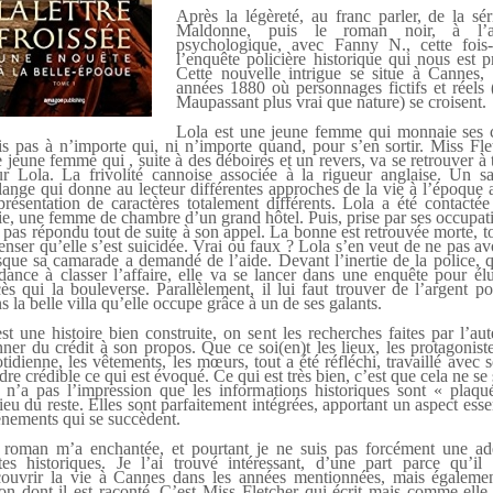
Après la légèreté, au franc parler, de la sé
Maldonne, puis le roman noir, à l’a
psychologique, avec Fanny N., cette fois-c
l’enquête policière historique qui nous est p
Cette nouvelle intrigue se situe à Cannes, 
années 1880 où personnages fictifs et réels
Maupassant plus vrai que nature) se croisent.
Lola est une jeune femme qui monnaie ses 
s pas à n’importe qui, ni n’importe quand, pour s’en sortir. Miss Fle
 jeune femme qui , suite à des déboires et un revers, va se retrouver à t
r Lola. La frivolité cannoise associée à la rigueur anglaise. Un s
ange qui donne au lecteur différentes approches de la vie à l’époque 
présentation de caractères totalement différents. Lola a été contacté
e, une femme de chambre d’un grand hôtel. Puis, prise par ses occupati
 pas répondu tout de suite à son appel. La bonne est retrouvée morte, to
enser qu’elle s’est suicidée. Vrai ou faux ? Lola s’en veut de ne pas avo
sque sa camarade a demandé de l’aide. Devant l’inertie de la police, q
dance à classer l’affaire, elle va se lancer dans une enquête pour él
ès qui la bouleverse. Parallèlement, il lui faut trouver de l’argent po
s la belle villa qu’elle occupe grâce à un de ses galants.
st une histoire bien construite, on sent les recherches faites par l’au
ner du crédit à son propos. Que ce soi(en)t les lieux, les protagoniste
tidienne, les vêtements, les mœurs, tout a été réfléchi, travaillé avec 
dre crédible ce qui est évoqué. Ce qui est très bien, c’est que cela ne se 
n’a pas l’impression que les informations historiques sont « plaqu
ieu du reste. Elles sont parfaitement intégrées, apportant un aspect esse
nements qui se succèdent.
roman m’a enchantée, et pourtant je ne suis pas forcément une ad
tes historiques. Je l’ai trouvé intéressant, d’une part parce qu’il
ouvrir la vie à Cannes dans les années mentionnées, mais égalemen
on dont il est raconté. C’est Miss Fletcher qui écrit mais comme elle