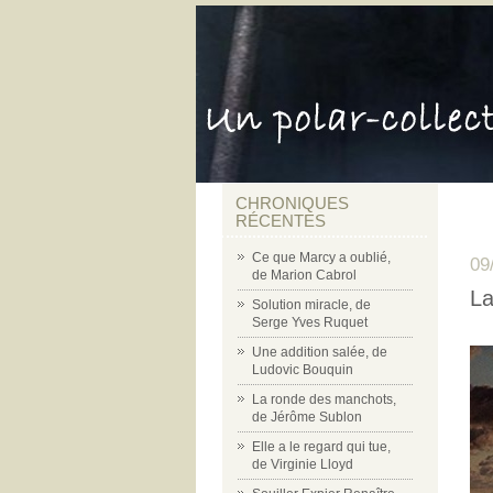
CHRONIQUES
RÉCENTES
Ce que Marcy a oublié,
09
de Marion Cabrol
La
Solution miracle, de
Serge Yves Ruquet
Une addition salée, de
Ludovic Bouquin
La ronde des manchots,
de Jérôme Sublon
Elle a le regard qui tue,
de Virginie Lloyd