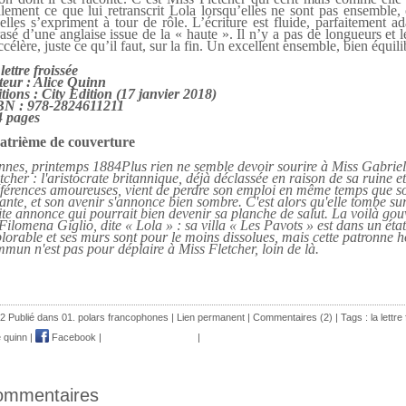
lement ce que lui retranscrit Lola lorsqu’elles ne sont pas ensemble, 
elles s’expriment à tour de rôle. L’écriture est fluide, parfaitement a
asé d’une anglaise issue de la « haute ». Il n’y a pas de longueurs et 
ccélère, juste ce qu’il faut, sur la fin. Un excellent ensemble, bien équili
lettre froissée
eur : Alice Quinn
tions : City Edition (17 janvier 2018)
BN : 978-2824611211
4 pages
atrième de couverture
nes, printemps 1884Plus rien ne semble devoir sourire à Miss Gabriel
tcher : l'aristocrate britannique, déjà déclassée en raison de sa ruine et
férences amoureuses, vient de perdre son emploi en même temps que s
nte, et son avenir s'annonce bien sombre. C'est alors qu'elle tombe su
ite annonce qui pourrait bien devenir sa planche de salut. La voilà go
Filomena Giglio, dite « Lola » : sa villa « Les Pavots » est dans un état
lorable et ses murs sont pour le moins dissolues, mais cette patronne h
mun n'est pas pour déplaire à Miss Fletcher, loin de là.
2 Publié dans
01. polars francophones
|
Lien permanent
|
Commentaires (2)
| Tags :
la lettre
e quinn
|
Facebook
|
|
ommentaires