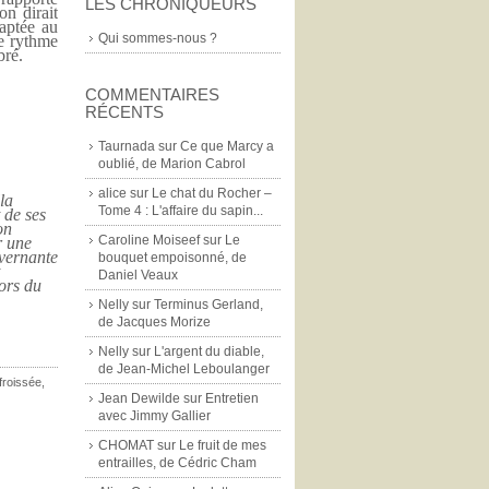
LES CHRONIQUEURS
on dirait
daptée au
Qui sommes-nous ?
le rythme
bré.
COMMENTAIRES
RÉCENTS
Taurnada
sur
Ce que Marcy a
oublié, de Marion Cabrol
alice
sur
Le chat du Rocher –
la
Tome 4 : L'affaire du sapin...
 de ses
on
Caroline Moiseef
sur
Le
r une
uvernante
bouquet empoisonné, de
Daniel Veaux
ors du
Nelly
sur
Terminus Gerland,
de Jacques Morize
Nelly
sur
L'argent du diable,
de Jean-Michel Leboulanger
 froissée
,
Jean Dewilde
sur
Entretien
avec Jimmy Gallier
CHOMAT
sur
Le fruit de mes
entrailles, de Cédric Cham