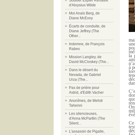
Souiller Expier Renaître
d'Aloysius Wilde
Moi Anaïs Berg, de
Diane McEvoy
Écarts de conduite, de
Diane Jeffrey (The
Other...
mai
une
Indemne, de François
pou
Rabes
mél
la 
Mission Langley, de
ami
David McCloskey (The...
n’a
à p
Dans le désert du
lor
Nevada, de Gabriel
ten
déc
Urza (The...
dan
Pas de prière pour
C’e
Astrid, d'Edith Vacher
don
quo
Anonîmes, de Mehdi
ren
Tahenni
On 
mil
Les silencieuses,
évé
d'Anna McPartlin (The
Ce 
Silent...
tex
déc
L'assassin de Pigalle,
faç