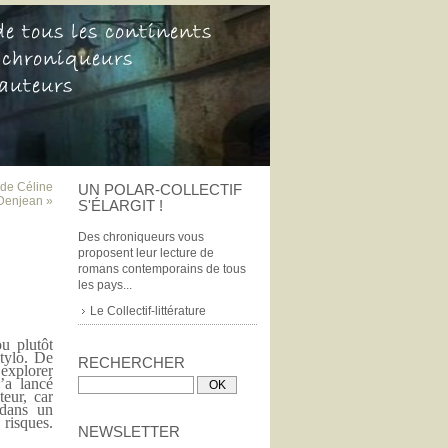
 de Céline
UN POLAR-COLLECTIF
Denjean »
S'ÉLARGIT !
Des chroniqueurs vous
proposent leur lecture de
romans contemporains de tous
les pays...
Le Collectif-littérature
u plutôt
stylo. De
RECHERCHER
 explorer
l’a lancé
eur, car
 dans un
 risques.
NEWSLETTER