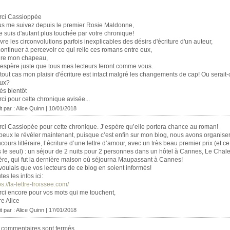
rci Cassioppée
s me suivez depuis le premier Rosie Maldonne,
je suis d'autant plus touchée par votre chronique!
vre les circonvolutions parfois inexplicables des désirs d'écriture d'un auteur,
continuer à percevoir ce qui relie ces romans entre eux,
tire mon chapeau,
j'espère juste que tous mes lecteurs feront comme vous.
tout cas mon plaisir d'écriture est intact malgré les changements de cap! Ou serait
eux?
rès bientôt
ci pour cette chronique avisée...
it par : Alice Quinn | 10/01/2018
ci Cassiopée pour cette chronique. J’espère qu’elle portera chance au roman!
peux le révéler maintenant, puisque c’est enfin sur mon blog, nous avons organise
cours littéraire, l’écriture d’une lettre d’amour, avec un très beau premier prix (et ce
 le seul) : un séjour de 2 nuits pour 2 personnes dans un hôtel à Cannes, Le Chale
sère, qui fut la dernière maison où séjourna Maupassant à Cannes!
voulais que vos lecteurs de ce blog en soient informés!
tes les infos ici:
ps://la-lettre-froissee.com/
ci encore pour vos mots qui me touchent,
re Alice
it par : Alice Quinn | 17/01/2018
 commentaires sont fermés.