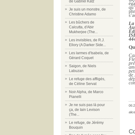
de Gabriel Katz
éga
qu’
Je suis un monstre, de
phr
Christine Adamo
s’a
Les bûchers de
La 
Aut
Calcutta, d'Abir
Édi
Mukherjee (The...
IS
44
Les invisibles, de R.J.
Ellory (A Darker Side...
Qu
Les larmes d'Isabela, de
Can
Gérard Coquet
Fle
pré
Saigon, de Niels
ama
pet
Labuzan
de 
dép
Le refuge des affligés,
com
de Céline Servat
Noir Alpha, de Marco
Pianelli
Je ne suis pas là pour
06:2
ça, de Iain Levison
alic
(The...
Le refuge, de Jérémy
Bouquin
C