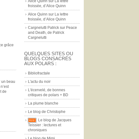
Alice Quinn
sur
La lettre
froissée, d’Alice Quinn
Alice Quinn
sur
La lettre
froissée, d’Alice Quinn
Cargnelutti Patrick
sur
Peace
and Death, de Patrick
Cargnelutti
-ce grâce
QUELQUES SITES OU
BLOGS CONSACRÉS
AUX POLARS :
Bibliofractale
L'actu du noir
r un beau
 n’est
L'écervelé, de bonnes
t de
critiques de polars + BD
La plume blanche
Le blog de Christophe
Le blog de Jacques
Teissier : lectures et
chroniques
Le blog de Mimi