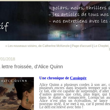
« Les nouveaux voisins, de Catherine McKenzie
|
Page d'accueil
|
Le Cheptel,
/01/2018
 lettre froissée, d’Alice Quinn
Une chronique de
Cassiopée
Alice Quinn a plusieurs cordes à son arc, o
plusieurs encres dans lesquels tremper son 
ce fait, elle est capable de surprendre, d’aller
d’autres genres que celui, plus léger, qui 
dans le statut de romancière. Lorsqu’un aut
Alice n’est plus un écrivaillon, se lance
nouveau style, il se met à nu, car il prend des
Le défi est relevé avec brio !