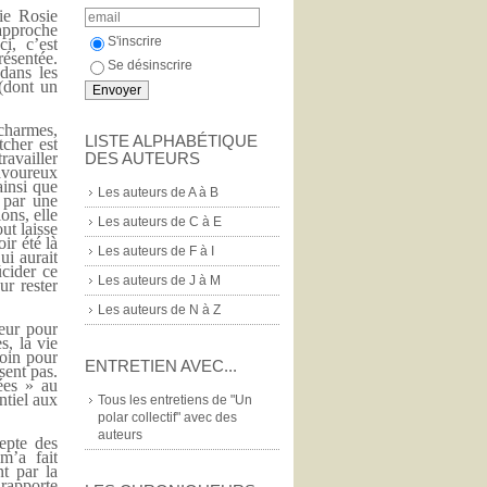
rie Rosie
pproche
S'inscrire
i, c’est
résentée.
Se désinscrire
dans les
 (dont un
charmes,
LISTE ALPHABÉTIQUE
tcher est
DES AUTEURS
ravailler
avoureux
ainsi que
Les auteurs de A à B
e par une
ons, elle
Les auteurs de C à E
ut laisse
ir été là
Les auteurs de F à I
ui aurait
ucider ce
Les auteurs de J à M
ur rester
Les auteurs de N à Z
teur pour
s, la vie
soin pour
ENTRETIEN AVEC...
sent pas.
ées » au
ntiel aux
Tous les entretiens de "Un
polar collectif" avec des
auteurs
epte des
 m’a fait
t par la
 rapporte