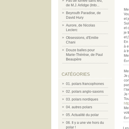
Pas de fumée sans feu,
de M.J. Arlidge (Into...
Me
Beyrouth Paradise, de
Vou
David Hury
et 
Sui
Aurore, de Nicolas
et 
Leclerc
je 
et 
Obsessions, d'Emilie
En 
Chani
à 
Douze balles pour
à t
Marie-Thérèse, de Paul
Mer
Beaupère
Écr
Mer
CATÉGORIES
Je 
con
01. polars francophones
pas
l’I
02. polars anglo-saxons
Je 
Tou
03. polars nordiques
htt
04. autres polars
Mer
vot
05. Actualité du polar
Écr
06. Il y a une vie hors du
polar !
Les