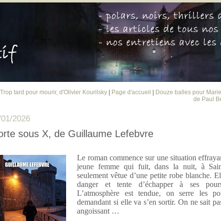
 Trop tard pour mourir, d'Olivier Kourilsky
|
Page d'accueil
|
Douze balles pour Mari
de Paul B
/01/2026
rte sous X, de Guillaume Lefebvre
Le roman commence sur une situation effrayan
jeune femme qui fuit, dans la nuit, à Sai
seulement vêtue d’une petite robe blanche. El
danger et tente d’échapper à ses pours
L’atmosphère est tendue, on serre les po
demandant si elle va s’en sortir. On ne sait pas
angoissant …