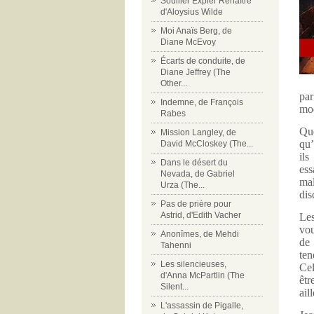
Souiller Expier Renaître
d'Aloysius Wilde
Moi Anaïs Berg, de
Diane McEvoy
Écarts de conduite, de
Diane Jeffrey (The
Other...
par
Indemne, de François
mo
Rabes
Que
Mission Langley, de
qu’
David McCloskey (The...
ils
Dans le désert du
ess
Nevada, de Gabriel
mal
Urza (The...
dis
Pas de prière pour
Astrid, d'Edith Vacher
Les
vou
Anonîmes, de Mehdi
de 
Tahenni
ten
Les silencieuses,
Cel
d'Anna McPartlin (The
êtr
Silent...
ail
L'assassin de Pigalle,