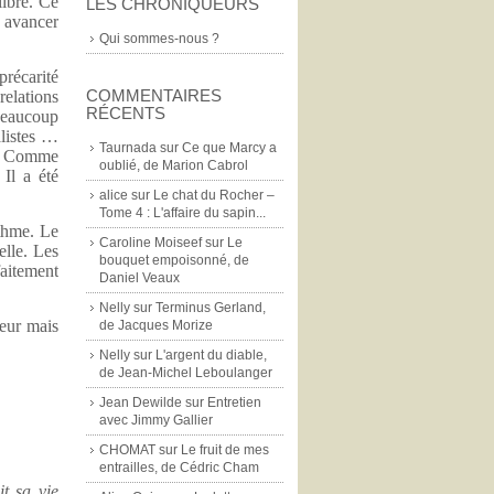
libre. Ce
LES CHRONIQUEURS
, avancer
Qui sommes-nous ?
récarité
COMMENTAIRES
relations
RÉCENTS
 beaucoup
alistes …
Taurnada
sur
Ce que Marcy a
s. Comme
oublié, de Marion Cabrol
 Il a été
alice
sur
Le chat du Rocher –
Tome 4 : L'affaire du sapin...
ythme. Le
Caroline Moiseef
sur
Le
elle. Les
bouquet empoisonné, de
faitement
Daniel Veaux
Nelly
sur
Terminus Gerland,
teur mais
de Jacques Morize
Nelly
sur
L'argent du diable,
de Jean-Michel Leboulanger
Jean Dewilde
sur
Entretien
avec Jimmy Gallier
CHOMAT
sur
Le fruit de mes
entrailles, de Cédric Cham
t sa vie