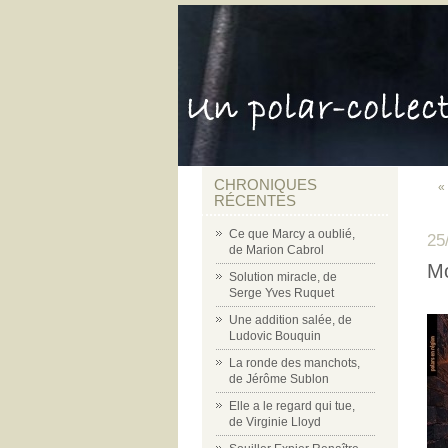
CHRONIQUES
«
RÉCENTES
Ce que Marcy a oublié,
25
de Marion Cabrol
Mo
Solution miracle, de
Serge Yves Ruquet
Une addition salée, de
Ludovic Bouquin
La ronde des manchots,
de Jérôme Sublon
Elle a le regard qui tue,
de Virginie Lloyd