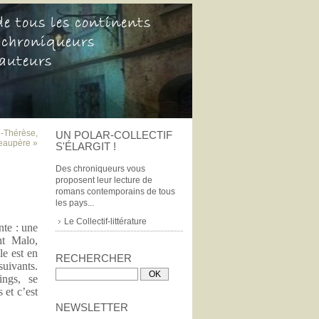
e-Thérèse,
UN POLAR-COLLECTIF
eaupère »
S'ÉLARGIT !
Des chroniqueurs vous
proposent leur lecture de
romans contemporains de tous
les pays...
Le Collectif-littérature
te : une
nt Malo,
le est en
RECHERCHER
uivants.
ings, se
 et c’est
NEWSLETTER