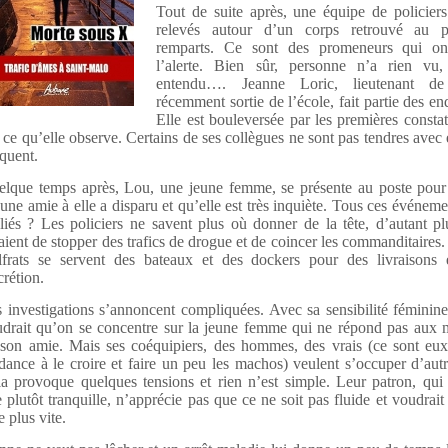
Tout de suite après, une équipe de policiers
relevés autour d’un corps retrouvé au 
remparts. Ce sont des promeneurs qui o
l’alerte. Bien sûr, personne n’a rien vu,
entendu…. Jeanne Loric, lieutenant de 
récemment sortie de l’école, fait partie des en
Elle est bouleversée par les premières constat
 ce qu’elle observe. Certains de ses collègues ne sont pas tendres avec e
quent.
lque temps après, Lou, une jeune femme, se présente au poste pour 
une amie à elle a disparu et qu’elle est très inquiète. Tous ces événeme
 liés ? Les policiers ne savent plus où donner de la tête, d’autant pl
aient de stopper des trafics de drogue et de coincer les commanditaires.
frats se servent des bateaux et des dockers pour des livraisons 
crétion.
 investigations s’annoncent compliquées. Avec sa sensibilité féminin
drait qu’on se concentre sur la jeune femme qui ne répond pas aux 
son amie. Mais ses coéquipiers, des hommes, des vrais (ce sont eux
dance à le croire et faire un peu les machos) veulent s’occuper d’aut
a provoque quelques tensions et rien n’est simple. Leur patron, qui
e plutôt tranquille, n’apprécie pas que ce ne soit pas fluide et voudrait
le plus vite.