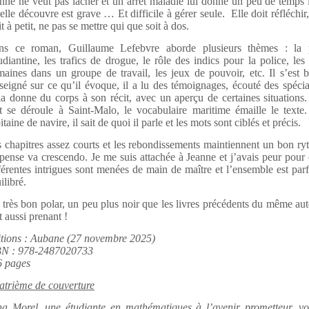
nne ne veut pas lâcher et un arrêt maladie lui donne un peu de temps 
elle découvre est grave … Et difficile à gérer seule. Elle doit réfléchir
it à petit, ne pas se mettre qui que soit à dos.
ns ce roman, Guillaume Lefebvre aborde plusieurs thèmes : la p
udiantine, les trafics de drogue, le rôle des indics pour la police, les 
aines dans un groupe de travail, les jeux de pouvoir, etc. Il s’est
seigné sur ce qu’il évoque, il a lu des témoignages, écouté des spéci
a donne du corps à son récit, avec un aperçu de certaines situation
t se déroule à Saint-Malo, le vocabulaire maritime émaille le texte.
itaine de navire, il sait de quoi il parle et les mots sont ciblés et précis.
 chapitres assez courts et les rebondissements maintiennent un bon r
pense va crescendo. Je me suis attachée à Jeanne et j’avais peur pour 
férentes intrigues sont menées de main de maître et l’ensemble est par
ilibré.
très bon polar, un peu plus noir que les livres précédents du même au
t aussi prenant !
tions : Aubane (27 novembre 2025)
BN : 978-2487020733
6 pages
trième de couverture
a Morel, une étudiante en mathématiques à l’avenir prometteur, voi