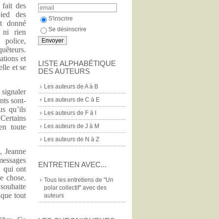
 fait des
pied des
S'inscrire
nt donné
Se désinscrire
 ni rien
police,
quêteurs.
ations et
LISTE ALPHABÉTIQUE
lle et se
DES AUTEURS
Les auteurs de A à B
signaler
Les auteurs de C à E
nts sont-
us qu’ils
Les auteurs de F à I
 Certains
Les auteurs de J à M
en toute
Les auteurs de N à Z
e, Jeanne
messages
ENTRETIEN AVEC...
 qui ont
re chose.
Tous les entretiens de "Un
 souhaite
polar collectif" avec des
 que tout
auteurs