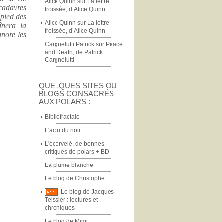
Alice Quinn
sur
La lettre
 cadavres
froissée, d’Alice Quinn
 pied des
Alice Quinn
sur
La lettre
înera la
froissée, d’Alice Quinn
gnore les
Cargnelutti Patrick
sur
Peace
and Death, de Patrick
Cargnelutti
|
QUELQUES SITES OU
BLOGS CONSACRÉS
AUX POLARS :
Bibliofractale
L'actu du noir
L'écervelé, de bonnes
critiques de polars + BD
La plume blanche
Le blog de Christophe
Le blog de Jacques
Teissier : lectures et
chroniques
Le blog de Mimi