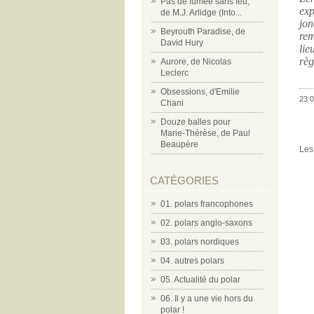
Pas de fumée sans feu,
exp
de M.J. Arlidge (Into...
jon
Beyrouth Paradise, de
re
David Hury
lie
règ
Aurore, de Nicolas
Leclerc
Obsessions, d'Emilie
23:0
Chani
Douze balles pour
Marie-Thérèse, de Paul
Beaupère
Les
CATÉGORIES
01. polars francophones
02. polars anglo-saxons
03. polars nordiques
04. autres polars
05. Actualité du polar
06. Il y a une vie hors du
polar !