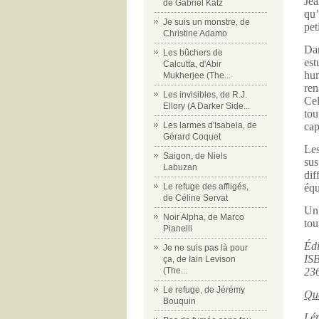
Jea
de Gabriel Katz
qu’
Je suis un monstre, de
pet
Christine Adamo
Da
Les bûchers de
est
Calcutta, d'Abir
hum
Mukherjee (The...
ren
Les invisibles, de R.J.
Cel
Ellory (A Darker Side...
tou
Les larmes d'Isabela, de
cap
Gérard Coquet
Les
Saigon, de Niels
sus
Labuzan
dif
Le refuge des affligés,
équ
de Céline Servat
Un 
Noir Alpha, de Marco
tou
Pianelli
Édi
Je ne suis pas là pour
IS
ça, de Iain Levison
(The...
23
Le refuge, de Jérémy
Qua
Bouquin
Lén