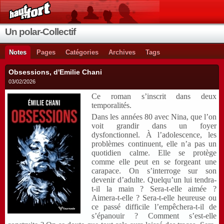
Un polar-Collectif
Notes
Pages
Catégories
Archives
Tags
Obsessions, d'Emilie Chani
03/02/2026
Ce roman s’inscrit dans deux
temporalités.
Dans les années 80 avec Nina, que l’on
voit grandir dans un foyer
dysfonctionnel. À l’adolescence, les
problèmes continuent, elle n’a pas un
quotidien calme. Elle se protège
comme elle peut en se forgeant une
carapace. On s’interroge sur son
devenir d’adulte. Quelqu’un lui tendra-
t-il la main ? Sera-t-elle aimée ?
Aimera-t-elle ? Sera-t-elle heureuse ou
ce passé difficile l’empêchera-t-il de
s’épanouir ? Comment s’est-elle