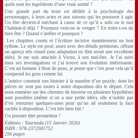
quels sont les ingrédients d’une vraie amitié ?
Une grande part du texte est dédiée à la psychologie des
personnages, à leurs actes et aux raisons qui les poussent à agir.
Un être devient-il méchant à cause de ce qu’il a subi ou le mal
l’habitait-il déjà ? Pourquoi veut-on se venger ? En retire-t-on du
bien être ? Quand s’arrêter et pourquoi ?
Les chapitres courts et l’écriture incisive maintiennent un bon
rythme. Le style est posé, assez avec des détails pertinents, offrant
un aperçu très visuel (une adaptation en film serait une excellente
idée). Je me suis attachée à Victor, à son mal-être. Je l’ai suivi
dans ses investigations et j’ai trouvé son évolution intéressante.
C’est un homme à fleur de peau, je pense que c’est pour cela qu’il
comprend les gens comme lui.
L’autrice construit son histoire à la manière d’un puzzle, dont les
pièces ne sont pas toutes à notre disposition dès le départ. Cela
nous emmène sur des chemins de traverse ou plusieurs hypothèses
sont possibles (même si on a une petite idée), elle n’oublie pas
d’en retourner quelques-unes pour qu’on ait seulement la face
cachée à disposition. C’est très bien fait !
Un premier titre prometteur !
Éditions : Taurnada (15 Janvier 2026)
ISBN : 978-2372581752
256 pages