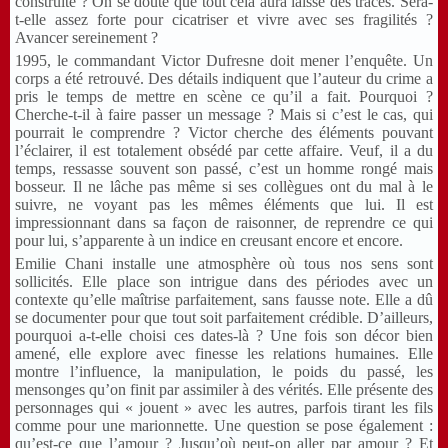
construite ? On se doute que tout cela aura laissé des traces. Sera-
t-elle assez forte pour cicatriser et vivre avec ses fragilités ?
Avancer sereinement ?
1995, le commandant Victor Dufresne doit mener l’enquête. Un
corps a été retrouvé. Des détails indiquent que l’auteur du crime a
pris le temps de mettre en scène ce qu’il a fait. Pourquoi ?
Cherche-t-il à faire passer un message ? Mais si c’est le cas, qui
pourrait le comprendre ? Victor cherche des éléments pouvant
l’éclairer, il est totalement obsédé par cette affaire. Veuf, il a du
temps, ressasse souvent son passé, c’est un homme rongé mais
bosseur. Il ne lâche pas même si ses collègues ont du mal à le
suivre, ne voyant pas les mêmes éléments que lui. Il est
impressionnant dans sa façon de raisonner, de reprendre ce qui
pour lui, s’apparente à un indice en creusant encore et encore.
Emilie Chani installe une atmosphère où tous nos sens sont
sollicités. Elle place son intrigue dans des périodes avec un
contexte qu’elle maîtrise parfaitement, sans fausse note. Elle a dû
se documenter pour que tout soit parfaitement crédible. D’ailleurs,
pourquoi a-t-elle choisi ces dates-là ? Une fois son décor bien
amené, elle explore avec finesse les relations humaines. Elle
montre l’influence, la manipulation, le poids du passé, les
mensonges qu’on finit par assimiler à des vérités. Elle présente des
personnages qui « jouent » avec les autres, parfois tirant les fils
comme pour une marionnette. Une question se pose également :
qu’est-ce que l’amour ? Jusqu’où peut-on aller par amour ? Et