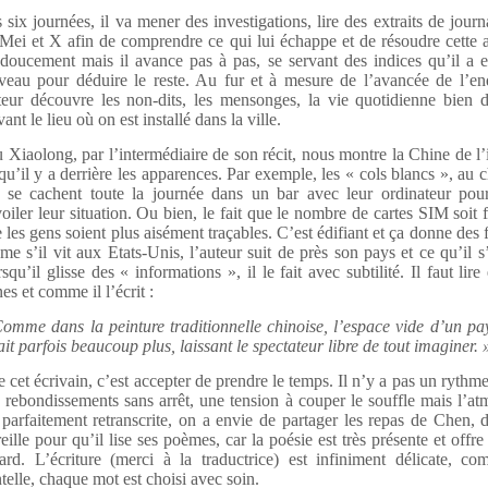
 six journées, il va mener des investigations, lire des extraits de journ
Mei et X afin de comprendre ce qui lui échappe et de résoudre cette af
doucement mais il avance pas à pas, se servant des indices qu’il a 
veau pour déduire le reste. Au fur et à mesure de l’avancée de l’en
teur découvre les non-dits, les mensonges, la vie quotidienne bien d
vant le lieu où on est installé dans la ville.
 Xiaolong, par l’intermédiaire de son récit, nous montre la Chine de l’i
qu’il y a derrière les apparences. Par exemple, les « cols blancs », au
 se cachent toute la journée dans un bar avec leur ordinateur pou
oiler leur situation. Ou bien, le fait que le nombre de cartes SIM soit 
 les gens soient plus aisément traçables. C’est édifiant et ça donne des f
e s’il vit aux Etats-Unis, l’auteur suit de près son pays et ce qu’il s
squ’il glisse des « informations », il le fait avec subtilité. Il faut lire 
nes et comme il l’écrit :
omme dans la peinture traditionnelle chinoise, l’espace vide d’un p
ait parfois beaucoup plus, laissant le spectateur libre de tout imaginer. 
e cet écrivain, c’est accepter de prendre le temps. Il n’y a pas un rythme
 rebondissements sans arrêt, une tension à couper le souffle mais l’a
 parfaitement retranscrite, on a envie de partager les repas de Chen, 
reille pour qu’il lise ses poèmes, car la poésie est très présente et offre
ard. L’écriture (merci à la traductrice) est infiniment délicate, c
telle, chaque mot est choisi avec soin.