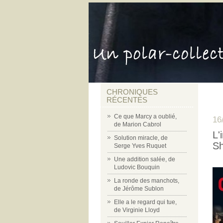
CHRONIQUES
RÉCENTES
Ce que Marcy a oublié,
16
de Marion Cabrol
L'
Solution miracle, de
Sh
Serge Yves Ruquet
Une addition salée, de
Ludovic Bouquin
La ronde des manchots,
de Jérôme Sublon
Elle a le regard qui tue,
de Virginie Lloyd