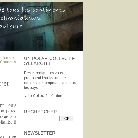
- Tome 7 :
UN POLAR-COLLECTIF
 Charles »
S'ÉLARGIT !
Des chroniqueurs vous
proposent leur lecture de
cret
romans contemporains de tous
les pays...
Le Collectif-littérature
int-Louis
son pays.
RECHERCHER
rage sur
tants. Il
NEWSLETTER
s. Il en