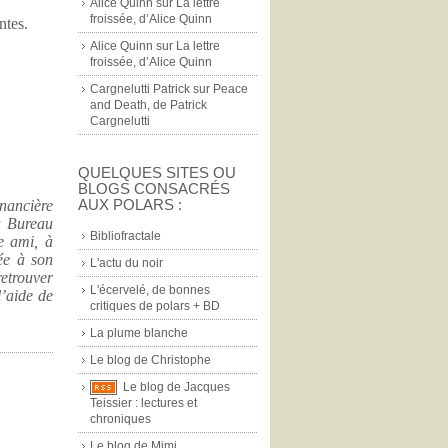
Alice Quinn
sur
La lettre
froissée, d’Alice Quinn
ntes.
Alice Quinn
sur
La lettre
froissée, d’Alice Quinn
Cargnelutti Patrick
sur
Peace
and Death, de Patrick
Cargnelutti
QUELQUES SITES OU
BLOGS CONSACRÉS
AUX POLARS :
nancière
u Bureau
Bibliofractale
e ami, à
ée à son
L'actu du noir
retrouver
L'écervelé, de bonnes
l’aide de
critiques de polars + BD
La plume blanche
Le blog de Christophe
Le blog de Jacques
Teissier : lectures et
chroniques
Le blog de Mimi