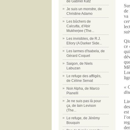
de Gabriel Katz
Sus
Je suis un monstre, de
de 
Christine Adamo
va 
cer
Les bûchers de
Calcutta, d'Abir
lec
Mukherjee (The...
sui
Les invisibles, de R.J.
Qiu
Ellory (A Darker Side...
ce 
Les larmes d'Isabela, de
qui
Gérard Coquet
dév
que
Saigon, de Niels
Mêm
Labuzan
Lor
Le refuge des affligés,
lig
de Céline Servat
« C
Noir Alpha, de Marco
dis
Pianelli
Je ne suis pas là pour
Lir
ça, de Iain Levison
des
(The...
est
l’o
Le refuge, de Jérémy
reg
Bouquin
den