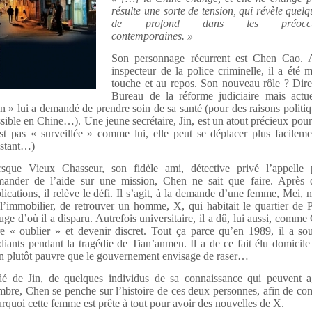
résulte une sorte de tension, qui révèle quel
de profond dans les préoccup
contemporaines. »
Son personnage récurrent est Chen Cao. A
inspecteur de la police criminelle, il a été m
touche et au repos. Son nouveau rôle ? Dire
Bureau de la réforme judiciaire mais actue
n » lui a demandé de prendre soin de sa santé (pour des raisons politiq
sible en Chine…). Une jeune secrétaire, Jin, est un atout précieux pour 
st pas « surveillée » comme lui, elle peut se déplacer plus facilem
nstant…)
rsque Vieux Chasseur, son fidèle ami, détective privé l’appelle 
mander de l’aide sur une mission, Chen ne sait que faire. Après 
lications, il relève le défi. Il s’agit, à la demande d’une femme, Mei,
l’immobilier, de retrouver un homme, X, qui habitait le quartier de 
ge d’où il a disparu. Autrefois universitaire, il a dû, lui aussi, comme
re « oublier » et devenir discret. Tout ça parce qu’en 1989, il a so
diants pendant la tragédie de Tian’anmen. Il a de ce fait élu domicil
n plutôt pauvre que le gouvernement envisage de raser…
é de Jin, de quelques individus de sa connaissance qui peuvent a
mbre, Chen se penche sur l’histoire de ces deux personnes, afin de c
rquoi cette femme est prête à tout pour avoir des nouvelles de X.