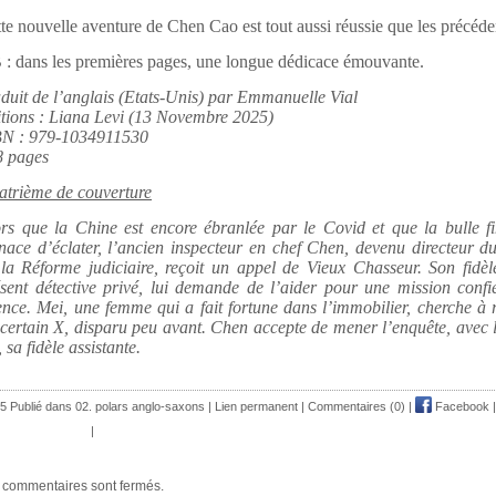
te nouvelle aventure de Chen Cao est tout aussi réussie que les précéde
: dans les premières pages, une longue dédicace émouvante.
duit de l’anglais (Etats-Unis) par Emmanuelle Vial
tions : Liana Levi (13 Novembre 2025)
BN : 979-1034911530
8 pages
trième de couverture
rs que la Chine est encore ébranlée par le Covid et que la bulle fi
ace d’éclater, l’ancien inspecteur en chef Chen, devenu directeur d
la Réforme judiciaire, reçoit un appel de Vieux Chasseur. Son fidèl
sent détective privé, lui demande de l’aider pour une mission confi
nce. Mei, une femme qui a fait fortune dans l’immobilier, cherche à 
certain X, disparu peu avant. Chen accepte de mener l’enquête, avec 
, sa fidèle assistante.
5 Publié dans
02. polars anglo-saxons
|
Lien permanent
|
Commentaires (0)
|
Facebook
|
|
 commentaires sont fermés.