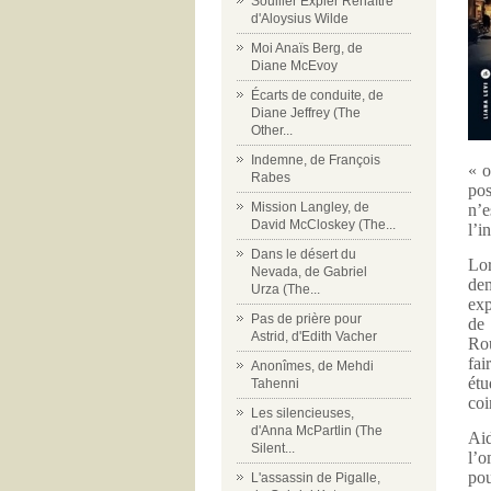
Souiller Expier Renaître
d'Aloysius Wilde
Moi Anaïs Berg, de
Diane McEvoy
Écarts de conduite, de
Diane Jeffrey (The
Other...
Indemne, de François
« o
Rabes
pos
Mission Langley, de
n’e
David McCloskey (The...
l’i
Dans le désert du
Lo
Nevada, de Gabriel
de
Urza (The...
exp
Pas de prière pour
de 
Astrid, d'Edith Vacher
Rou
fai
Anonîmes, de Mehdi
étu
Tahenni
coi
Les silencieuses,
d'Anna McPartlin (The
Aid
Silent...
l’o
pou
L'assassin de Pigalle,