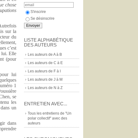
que chose
ations
S'inscrire
Se désinscrire
utrefois
is sur la
cteur du
LISTE ALPHABÉTIQUE
llement,
DES AUTEURS
ues c’est
lui. Elle
Les auteurs de A à B
ent (pour
Les auteurs de C à E
Les auteurs de F à I
pour lui
Les auteurs de J à M
quelques
 numéro 1
Les auteurs de N à Z
Poussière
 Chen, se
utenu les
ENTRETIEN AVEC...
e dans un
Tous les entretiens de "Un
polar collectif" avec des
gir dans
auteurs
omprendre