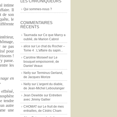
LES CHRONIQUEURS
al intime
Qui sommes-nous ?
faire. Il
et de son
quête, le
COMMENTAIRES
ifférente
RÉCENTS
Taurnada
sur
Ce que Marcy a
ntérieur,
oublié, de Marion Cabrol
 chômage,
r ne pas
alice
sur
Le chat du Rocher –
Tome 4 : L'affaire du sapin...
fixé pour
rissons !
Caroline Moiseef
sur
Le
’y passe.
bouquet empoisonné, de
entre les
Daniel Veaux
Nelly
sur
Terminus Gerland,
de Jacques Morize
aysage en
»
Nelly
sur
L'argent du diable,
de Jean-Michel Leboulanger
 effréné,
Jean Dewilde
sur
Entretien
tmosphère
avec Jimmy Gallier
de tendre
 un autre
CHOMAT
sur
Le fruit de mes
omme une
entrailles, de Cédric Cham