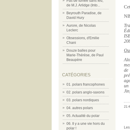
Pas de fumée sans feu,
de M.J. Arlidge (Into...
Cet
Beyrouth Paradise, de
NB 
David Hury
Tra
Aurore, de Nicolas
Leclerc
Édi
IS
Obsessions, d'Emilie
20
Chani
Qua
Douze balles pour
Marie-Thérèse, de Paul
Alo
Beaupère
men
de 
CATÉGORIES
pré
age
01. polars francophones
un 
Jin
02. polars anglo-saxons
03. polars nordiques
21:4
04. autres polars
05. Actualité du polar
06. Il y a une vie hors du
Les
polar !