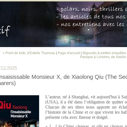
« Point de fuite, d'Estelle Tharreau
|
Page d'accueil
|
Bigoudis & petites enquêtes 
Panique à Londres, de Naëlle
/11/2025
insaisissable Monsieur X, de Xiaolong Qiu (The Se
arers)
L’auteur, né à Shanghai, vit aujourd'hui à Sa
(USA), il a été dans l’obligation de quitter 
Chacun de ses titres nous apporte un éclai
l’histoire de la Chine et ce que vivent les habi
présente cela avec finesse et doigté.
« […] la Chine change, et elle ne change pa