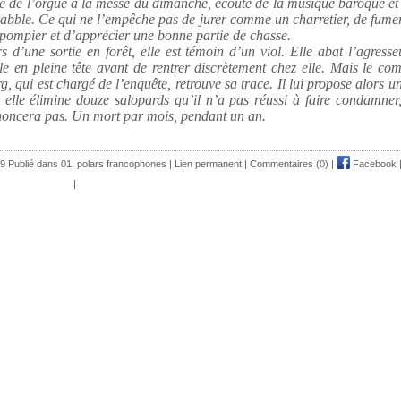
e de l’orgue à la messe du dimanche, écoute de la musique baroque et
abble. Ce qui ne l’empêche pas de jurer comme un charretier, de fum
pompier et d’apprécier une bonne partie de chasse.
s d’une sortie en forêt, elle est témoin d’un viol. Elle abat l’agress
le en pleine tête avant de rentrer discrètement chez elle. Mais le co
g, qui est chargé de l’enquête, retrouve sa trace. Il lui propose alors 
i elle élimine douze salopards qu’il n’a pas réussi à faire condamner,
oncera pas. Un mort par mois, pendant un an.
9 Publié dans
01. polars francophones
|
Lien permanent
|
Commentaires (0)
|
Facebook
|