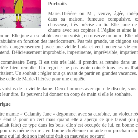
Portraits
Marie-Thérèse ou MT, veuve, âgée, indép
dans sa maison, fumeuse compulsive, ex
chasseuse, très précise au tir. Elle joue de
chante avec ses copines à l’église et aime l
oque. Elle joue au scrabble avec un voisin, en observe un autre. Elle a
abulaire en fonction des interlocuteurs. Pas très grande, un chignon ser
rfois dangereusement) avec une vieille Lada et veut mener sa vie co
ntend. Délicieusement improbable, impertinente, imprévisible, impatient
commissaire Berg. Il est très très laid, il prendra sa retraite dans u
rière bien remplie. Un regret : ne pas avoir coincé tous les malfra
itaient. Un souhait : régler tout ça avant de partir en grandes vacances.
ise celle de Marie-Thérèse pour une enquête.
 voisins de la vieille dame. Deux hommes avec qui elle discute, sans 
t leur dire. Ils peuvent lui donner un coup de main si elle le souhaite.
rigue
re mamie « Calamity Jane » dégomme, avec sa carabine, un violeur réc
e était là pour un cerf mais quand elle a aperçu ce que faisait (ou 
allait faire) ce type dans les bois, elle s’est occupée de lui, en bonne 
 pourrais même écrire : en bonne chrétienne qui aide son prochain car
me qui lui doit son intégrité était en mauvaise posture).