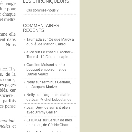
LES CHRONIQUEURS
n échange
 Une pour
Qui sommes-nous ?
r chaque
et mettra
COMMENTAIRES
RÉCENTS
mme elle
ment dans
Taurnada
sur
Ce que Marcy a
oublié, de Marion Cabrol
pas. Nous
alice
sur
Le chat du Rocher –
Tome 4 : L'affaire du sapin...
Caroline Moiseef
sur
Le
nce. Il y
bouquet empoisonné, de
s, de la
Daniel Veaux
s courts,
Nelly
sur
Terminus Gerland,
les pages
de Jacques Morize
blés, car
Nelly
sur
L'argent du diable,
ticière !
de Jean-Michel Leboulanger
 parfois
les pense
Jean Dewilde
sur
Entretien
avec Jimmy Gallier
CHOMAT
sur
Le fruit de mes
armonium
entrailles, de Cédric Cham
melles et