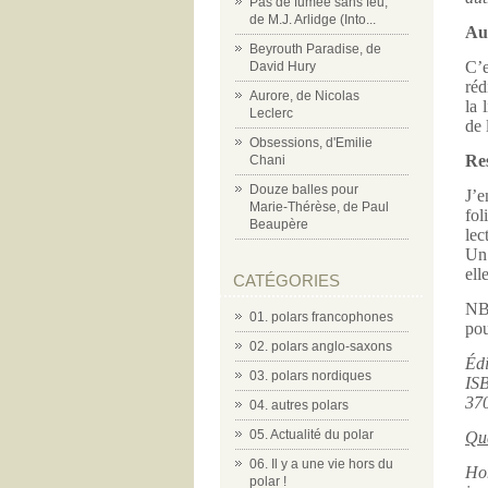
Pas de fumée sans feu,
de M.J. Arlidge (Into...
Au
Beyrouth Paradise, de
C’e
David Hury
réd
Aurore, de Nicolas
la 
Leclerc
de 
Obsessions, d'Emilie
Res
Chani
Douze balles pour
J’e
Marie-Thérèse, de Paul
fol
Beaupère
lec
Un 
ell
CATÉGORIES
NB 
01. polars francophones
pou
02. polars anglo-saxons
Édi
03. polars nordiques
IS
37
04. autres polars
05. Actualité du polar
Qua
06. Il y a une vie hors du
Hon
polar !