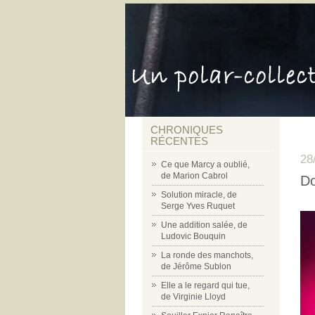
CHRONIQUES
RÉCENTES
28
Ce que Marcy a oublié,
de Marion Cabrol
Do
Solution miracle, de
Serge Yves Ruquet
Une addition salée, de
Ludovic Bouquin
La ronde des manchots,
de Jérôme Sublon
Elle a le regard qui tue,
de Virginie Lloyd