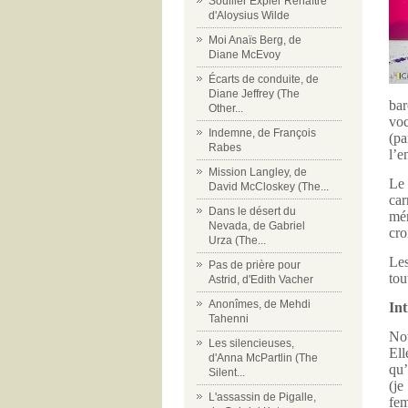
Souiller Expier Renaître
d'Aloysius Wilde
Moi Anaïs Berg, de
Diane McEvoy
Écarts de conduite, de
Diane Jeffrey (The
bar
Other...
voc
Indemne, de François
(pa
Rabes
l’e
Mission Langley, de
Le 
David McCloskey (The...
car
Dans le désert du
mér
Nevada, de Gabriel
cro
Urza (The...
Les
Pas de prière pour
tou
Astrid, d'Edith Vacher
Anonîmes, de Mehdi
Int
Tahenni
Not
Les silencieuses,
Ell
d'Anna McPartlin (The
qu’
Silent...
(je
L'assassin de Pigalle,
fem