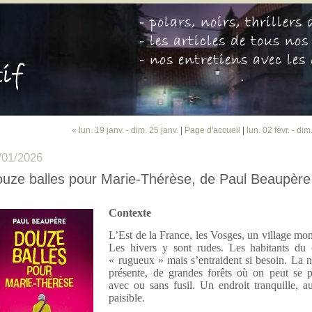
« lun. 19 janv. - dim. 25 janv.
|
Page d'accueil
|
lun. 02 févr. - dim
/01/2026
uze balles pour Marie-Thérèse, de Paul Beaupère
Contexte
L’Est de la France, les Vosges, un village mo
Les hivers y sont rudes. Les habitants du 
« rugueux » mais s’entraident si besoin. La n
présente, de grandes forêts où on peut se 
avec ou sans fusil. Un endroit tranquille, a
paisible.