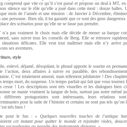
g comprend que vite ce qu’il s’est passé et propose un deal à MT, e
son silence sur le rôle qu’elle a joué dans cette mort : douze balles.
que mois de l’année et une mission : de Janvier à Décembre, élimine
s une personne. Bien sûr, il lui garantit que ce sont des gens dangereux 
place des scénarios pour qu’elle ne se fasse pas prendre.
n’a pas vraiment le choix mais elle décide de mener sa barque co
ntend, sans suivre tous les conseils de Berg. Elle se retrouve rapide
 situations délicates. Elle veut tout maîtriser mais elle n’y arrive 
vons ses aventures.
iture, style
le, enlevé, déjanté, désopilant, le phrasé apporte le sourire en permane
e l’action, deux affaires à suivre en parallèle, des rebondissement
taisie. C’est totalement amoral, mais tellement jubilatoire ! Des chapitre
s temps mort, du suspense. Un tempo parfait qui fait que vous tournez 
s cesse ! Les descriptions sont très visuelles et les dialogues bien ci
sonne ne manie vraiment la langue de bois, surtout pas notre mémé jus
 différents protagonistes sont intéressants, leurs relations sont
erminantes pour la suite de l’histoire et certains ne sont pas tels qu’on 
c’est très bien !
ste pour le fun :
« Quelques nouvelles touches de l’antique h
isirent cet instant pour quitter le monde et rejoindre violes, douce
res sacqueboutes au paradis des instruments disparus. »