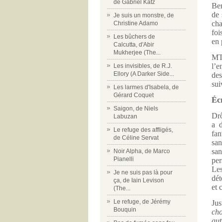
de Gabriel Katz
Ber
de 
Je suis un monstre, de
cha
Christine Adamo
foi
Les bûchers de
en 
Calcutta, d'Abir
Mukherjee (The...
MT 
l’e
Les invisibles, de R.J.
Ellory (A Darker Side...
des
sui
Les larmes d'Isabela, de
Gérard Coquet
Écr
Saigon, de Niels
Drô
Labuzan
a d
Le refuge des affligés,
fan
de Céline Servat
san
san
Noir Alpha, de Marco
Pianelli
per
Les
Je ne suis pas là pour
dét
ça, de Iain Levison
et 
(The...
Le refuge, de Jérémy
Ju
Bouquin
cho
aut