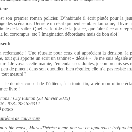
teur
st son premier roman policier. D’habitude il écrit plutôt pour la je
ige des scénarios. Derrière un récit qui peut sembler loufoque, il livre u
limite de la satire. Quel est le rôle de la justice, que faire face aux repr
la loi corrompus, etc ? Imagination débordante mais de bon aloi !
senti
n redemande ! Une réussite pour ceux qui apprécient la dérision, la 
ie, tout qui apporte un écrit un tantinet « décalé ». Je me suis régalée a
ture ! Je voyais cette mamie, j’entendais ses doutes, je comprenais ses r
peu de piment dans son quotidien bien régulier, elle n’a pas résisté ma
e tout mesuré ?
: le dernier conseil de l’éditeur, à la toute fin, a été mon ultime écla
r ce livre !
tions : City Edition (28 Janvier 2025)
BN : 978-2824626314
0 pages
trième de couverture
orable veuve, Marie-Thérèse mène une vie en apparence irréprochab