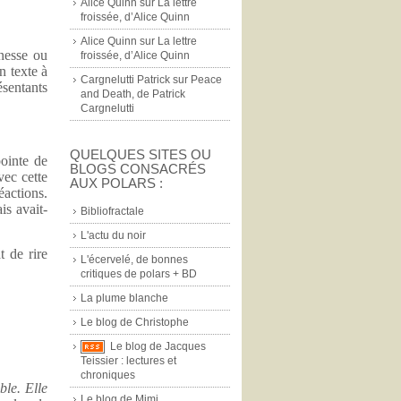
Alice Quinn
sur
La lettre
froissée, d’Alice Quinn
Alice Quinn
sur
La lettre
unesse ou
froissée, d’Alice Quinn
n texte à
Cargnelutti Patrick
sur
Peace
ésentants
and Death, de Patrick
Cargnelutti
QUELQUES SITES OU
pointe de
BLOGS CONSACRÉS
vec cette
AUX POLARS :
éactions.
is avait-
Bibliofractale
L'actu du noir
t de rire
L'écervelé, de bonnes
critiques de polars + BD
La plume blanche
Le blog de Christophe
Le blog de Jacques
Teissier : lectures et
chroniques
le. Elle
Le blog de Mimi