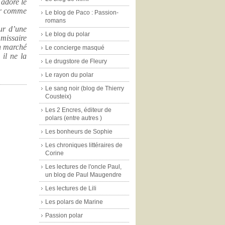
 adore le
er comme
Le blog de Paco : Passion-
romans
eur d’une
Le blog du polar
mmissaire
un marché
Le concierge masqué
 il ne la
Le drugstore de Fleury
Le rayon du polar
Le sang noir (blog de Thierry
|
Cousteix)
Les 2 Encres, éditeur de
polars (entre autres )
Les bonheurs de Sophie
Les chroniques littéraires de
Corine
Les lectures de l'oncle Paul,
un blog de Paul Maugendre
Les lectures de Lili
Les polars de Marine
Passion polar