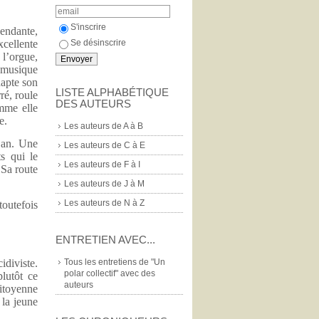
S'inscrire
endante,
Se désinscrire
cellente
 l’orgue,
a musique
dapte son
LISTE ALPHABÉTIQUE
ré, roule
DES AUTEURS
mme elle
e.
Les auteurs de A à B
n an. Une
Les auteurs de C à E
ts qui le
Les auteurs de F à I
 Sa route
Les auteurs de J à M
Les auteurs de N à Z
toutefois
ENTRETIEN AVEC...
Tous les entretiens de "Un
idiviste.
polar collectif" avec des
plutôt ce
auteurs
citoyenne
 la jeune