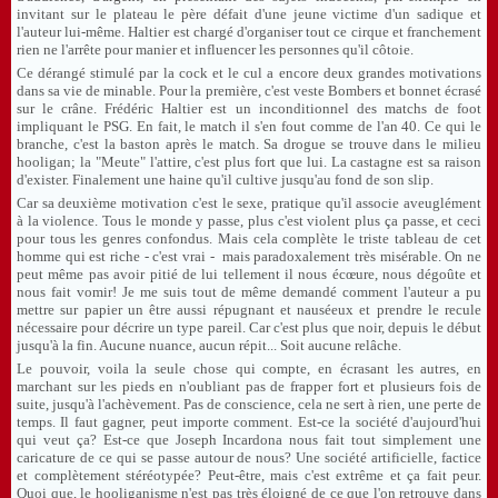
invitant sur le plateau le père défait d'une jeune victime d'un sadique et
l'auteur lui-même. Haltier est chargé d'organiser tout ce cirque et franchement
rien ne l'arrête pour manier et influencer les personnes qu'il côtoie.
Ce dérangé stimulé par la cock et le cul a encore deux grandes motivations
dans sa vie de minable. Pour la première, c'est veste Bombers et bonnet écrasé
sur le crâne. Frédéric Haltier est un inconditionnel des matchs de foot
impliquant le PSG. En fait, le match il s'en fout comme de l'an 40. Ce qui le
branche, c'est la baston après le match. Sa drogue se trouve dans le milieu
hooligan; la "Meute" l'attire, c'est plus fort que lui. La castagne est sa raison
d'exister. Finalement une haine qu'il cultive jusqu'au fond de son slip.
Car sa deuxième motivation c'est le sexe, pratique qu'il associe aveuglément
à la violence. Tous le monde y passe, plus c'est violent plus ça passe, et ceci
pour tous les genres confondus. Mais cela complète le triste tableau de cet
homme qui est riche - c'est vrai - mais paradoxalement très misérable. On ne
peut même pas avoir pitié de lui tellement il nous écœure, nous dégoûte et
nous fait vomir! Je me suis tout de même demandé comment l'auteur a pu
mettre sur papier un être aussi répugnant et nauséeux et prendre le recule
nécessaire pour décrire un type pareil. Car c'est plus que noir, depuis le début
jusqu'à la fin. Aucune nuance, aucun répit... Soit aucune relâche.
Le pouvoir, voila la seule chose qui compte, en écrasant les autres, en
marchant sur les pieds en n'oubliant pas de frapper fort et plusieurs fois de
suite, jusqu'à l'achèvement. Pas de conscience, cela ne sert à rien, une perte de
temps. Il faut gagner, peut importe comment. Est-ce la société d'aujourd'hui
qui veut ça? Est-ce que Joseph Incardona nous fait tout simplement une
caricature de ce qui se passe autour de nous? Une société artificielle, factice
et complètement stéréotypée? Peut-être, mais c'est extrême et ça fait peur.
Quoi que, le hooliganisme n'est pas très éloigné de ce que l'on retrouve dans