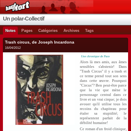
Un polar-Collectif
Notes
Pages
Catégories
Archives
Tags
Trash circus, de Joseph Incardona
16/04/2012
Une chronique de
Paco
Alors là mes amis, aux âmes
sensibles s'abstenir! Dans
"Trash Circus" il y a trash et
ce terme prend tout son sens
dans cette œuvre. Pourquoi
"Circus"? Ben peut-être parce
que la vie que mène le
personnage central dans ce
livre et un vrai cirque; je dois
avouer qu'il utilise tous les
recoins du chapiteau pour
étaler sa stupidité; le
représentent parfait de la
débilité humaine!
Ce roman d'un froid clinique,