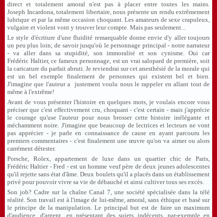
direct et totalement amoral n'est pas à placer entre toutes les mains.
Joseph Incardona, totalement libertaire, nous présente un rendu extrêmement
lubrique et par la même occasion choquant. Les amateurs de sexe crapuleux,
vulgaire et violent vont y trouver leur compte. Mais pas seulement...
Le style d'écriture d'une fluidité remarquable donne envie d'y aller toujours
un peu plus loin; de savoir jusqu'où le personnage principal - notre narrateur
- va aller dans sa stupidité, son immoralité et son cynisme. Oui car
Frédéric Haltier, ce fameux personnage, est un vrai salopard de première, soit
la caricature du parfait abruti. Je reviendrai sur cet anesthésié de la morale qui
est un bel exemple finalement de personnes qui existent bel et bien.
J'imagine que l'auteur a justement voulu nous le rappeler en allant tout de
même à l'extrême!
Avant de vous présenter l'histoire en quelques mots, je voulais encore vous
préciser que c'est effectivement cru, choquant - c'est certain - mais j'apprécie
le courage qu'use l'auteur pour nous brosser cette histoire inélégante et
méchamment noire. J'imagine que beaucoup de lectrices et lecteurs ne vont
pas apprécier - je parle en connaissance de cause en ayant parcouru les
premiers commentaires - c'est finalement une œuvre qu'on va aimer ou alors
carrément détester.
Porsche, Rolex, appartement de luxe dans un quartier chic de Paris,
Frédéric Haltier - Fred - est un homme veuf père de deux jeunes adolescentes
qu'il rejette sans état d'âme. Deux boulets qu'il a placés dans un établissement
privé pour pouvoir vivre sa vie de débauché et ainsi cultiver tous ses excès.
Son job? Cadre sur la chaîne Canal 7, une société spécialisée dans la télé
réalité. Son travail est à l'image de lui-même, amoral, sans éthique et basé sur
le principe de la manipulation. Le principal but est de faire un maximum
d'audience, d'argent, en présentant des sujets indécents, par-exemple en