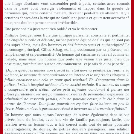
une image désolante vont s'assembler petit à petit; certains actes commis
dans le passé vont ressurgir violemment et frapper dans la gueule de
personnes qui, d'une certaine manière, devaient peut-être s'y attendre. Il y a
certaines choses dans la vie qui ne s'oublient jamais et qui restent accrocher à
nous; une douleur permanente et irréductible.
Une personne n'a justement rien oublié et va le démontrer.
Philippe Georget nous livre une intrigue puissante, constante et pertinente,
une enquête subtile et délicate, menée par une équipe de flics qui ne sont pas
des super héros, mais des hommes et des femmes vrais et authentiques! Le
personnage principal, Gilles Sebag, est impressionnant par sa présence, son
tempérament et sa personnalité. Un homme qui s'acharne au travail comme un
malade, mais aussi un homme qui porte une vision très juste, bien que
pessimiste, voir fataliste sur son environnement - et je sais de quoi je parle -...
"Depuis quelques années, son travail lui était devenu pénible. La routine, la
violence, le manque de reconnaissance en interne et le mépris des citoyens. Il
fallait encaisser tout cela et pour quel résultat? En s'engageant dans la
police, il s'était imaginé médecin d'une société malade. Il avait mis du temps
à comprendre qu'il n'était qu'un petit infirmier condamné à panser des
plaies purulentes avec des pommades aux dates de péremption dépassées. La
criminalité ne cesserait jamais, elle ne pouvait cesser, elle était dans la
nature de l'homme. Tout juste pouvait-on espérer faire baisser un peu la
fièvre. Mais on n'avait pas encore réussi à inventer un thermomètre fiable."
Un homme que nous aurons l'occasion de suivre également dans sa vie
privée, hors du boulot, avec une vie de famille pas toujours facile, une
relation avec sa femme tout à fait correct mais tout de même ponctuée
d'interrogations, de doutes, de petites douleurs passagères; une relation
finalement normale! Un homme qui va également faire une promesse à sa