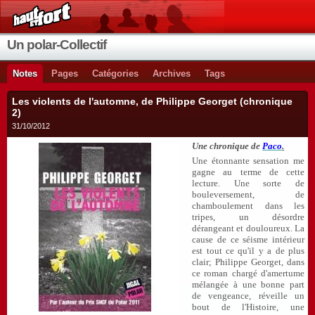
Un polar-Collectif
Notes
Pages
Catégories
Archives
Tags
Les violents de l'automne, de Philippe Georget (chronique
2)
31/10/2012
Une chronique de
Paco
.
Une étonnante sensation me
gagne au terme de cette
lecture. Une sorte de
bouleversement, de
chamboulement dans les
tripes, un désordre
dérangeant et douloureux. La
cause de ce séisme intérieur
est tout ce qu'il y a de plus
clair; Philippe Georget, dans
ce roman chargé d'amertume
mélangée à une bonne part
de vengeance, réveille un
bout de l'Histoire, une