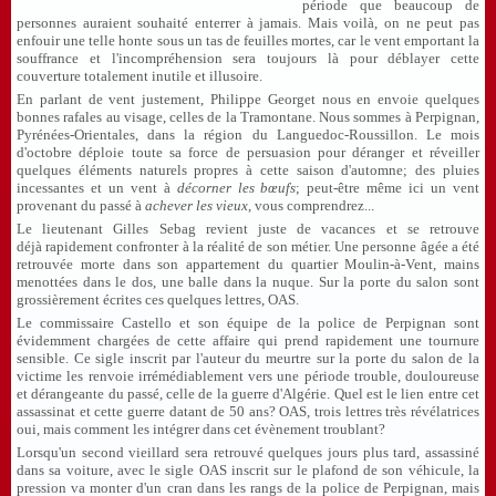
période que beaucoup de
personnes auraient souhaité enterrer à jamais. Mais voilà, on ne peut pas
enfouir une telle honte sous un tas de feuilles mortes, car le vent emportant la
souffrance et l'incompréhension sera toujours là pour déblayer cette
couverture totalement inutile et illusoire.
En parlant de vent justement, Philippe Georget nous en envoie quelques
bonnes rafales au visage, celles de la Tramontane. Nous sommes à Perpignan,
Pyrénées-Orientales, dans la région du Languedoc-Roussillon. Le mois
d'octobre déploie toute sa force de persuasion pour déranger et réveiller
quelques éléments naturels propres à cette saison d'automne; des pluies
incessantes et un vent à
décorner les bœufs
; peut-être même ici un vent
provenant du passé à
achever les vieux
, vous comprendrez...
Le lieutenant Gilles Sebag revient juste de vacances et se retrouve
déjà rapidement confronter à la réalité de son métier. Une personne âgée a été
retrouvée morte dans son appartement du quartier Moulin-à-Vent, mains
menottées dans le dos, une balle dans la nuque. Sur la porte du salon sont
grossièrement écrites ces quelques lettres, OAS.
Le commissaire Castello et son équipe de la police de Perpignan sont
évidemment chargées de cette affaire qui prend rapidement une tournure
sensible. Ce sigle inscrit par l'auteur du meurtre sur la porte du salon de la
victime les renvoie irrémédiablement vers une période trouble, douloureuse
et dérangeante du passé, celle de la guerre d'Algérie. Quel est le lien entre cet
assassinat et cette guerre datant de 50 ans? OAS, trois lettres très révélatrices
oui, mais comment les intégrer dans cet évènement troublant?
Lorsqu'un second vieillard sera retrouvé quelques jours plus tard, assassiné
dans sa voiture, avec le sigle OAS inscrit sur le plafond de son véhicule, la
pression va monter d'un cran dans les rangs de la police de Perpignan, mais