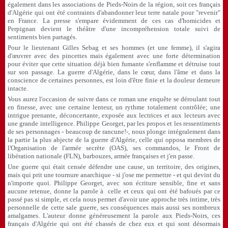
également dans les associations de Pieds-Noirs de la région, soit ces français
d'Algérie qui ont été contraints d'abandonner leur terre natale pour "revenir"
en France. La presse s'empare évidemment de ces cas d'homicides et
Perpignan devient le théâtre d'une incompréhension totale suivi de
sentiments bien partagés.
Pour le lieutenant Gilles Sebag et ses hommes (et une femme), il s'agira
d'œuvrer avec des pincettes mais également avec une forte détermination
pour éviter que cette situation déjà bien fumante s'enflamme et détruise tout
sur son passage. La guerre d'Algérie, dans le cœur, dans l'âme et dans la
conscience de certaines personnes, est loin d'être finie et la douleur demeure
intacte.
Vous aurez l'occasion de suivre dans ce roman une enquête se déroulant tout
en finesse, avec une certaine lenteur, un rythme totalement contrôlée; une
intrigue prenante, déconcertante, exposée aux lectrices et aux lecteurs avec
une grande intelligence. Philippe Georget, par les propos et les ressentiments
de ses personnages - beaucoup de rancune!-, nous plonge intégralement dans
la partie la plus abjecte de la guerre d'Algérie, celle qui opposa membres de
l'Organisation de l'armée secrète (OAS), ses commandos, le Front de
libération nationale (FLN), barbouzes, armée françaises et j'en passe.
Une guerre qui était censée défendre une cause, un territoire, des origines,
mais qui prit une tournure anarchique - si j'ose me permettre - et qui devint du
n'importe quoi. Philippe Georget, avec son écriture sensible, fine et sans
aucune retenue, donne la parole à celle et ceux qui ont été bafoués par ce
passé pas si simple, et cela nous permet d'avoir une approche très intime, très
personnelle de cette sale guerre, ses conséquences mais aussi ses nombreux
amalgames. L'auteur donne généreusement la parole aux Pieds-Noirs, ces
français d'Algérie qui ont été chassés de chez eux et qui sont désormais