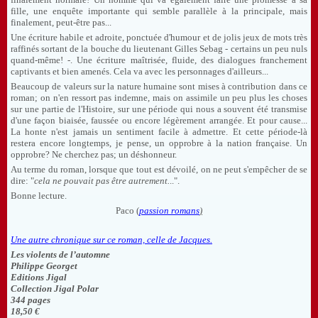
fille, une enquête importante qui semble parallèle à la principale, mais
finalement, peut-être pas...
Une écriture habile et adroite, ponctuée d'humour et de jolis jeux de mots très
raffinés sortant de la bouche du lieutenant Gilles Sebag - certains un peu nuls
quand-même! -. Une écriture maîtrisée, fluide, des dialogues franchement
captivants et bien amenés. Cela va avec les personnages d'ailleurs...
Beaucoup de valeurs sur la nature humaine sont mises à contribution dans ce
roman; on n'en ressort pas indemne, mais on assimile un peu plus les choses
sur une partie de l'Histoire, sur une période qui nous a souvent été transmise
d'une façon biaisée, faussée ou encore légèrement arrangée. Et pour cause...
La honte n'est jamais un sentiment facile à admettre. Et cette période-là
restera encore longtemps, je pense, un opprobre à la nation française. Un
opprobre? Ne cherchez pas; un déshonneur.
Au terme du roman, lorsque que tout est dévoilé, on ne peut s'empêcher de se
dire: "
cela ne pouvait pas être autrement.
..".
Bonne lecture.
Paco (
passion romans
)
Une autre chronique sur ce roman, celle de Jacques.
Les violents de l’automne
Philippe Georget
Editions Jigal
Collection Jigal Polar
344 pages
18,50 €