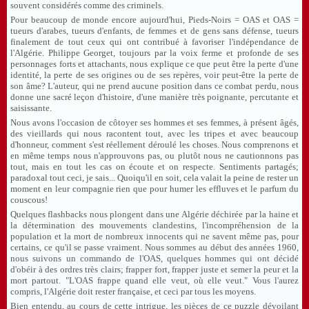
souvent considérés comme des criminels.
Pour beaucoup de monde encore aujourd'hui, Pieds-Noirs = OAS et OAS =
tueurs d'arabes, tueurs d'enfants, de femmes et de gens sans défense, tueurs
finalement de tout ceux qui ont contribué à favoriser l'indépendance de
l'Algérie. Philippe Georget, toujours par la voix ferme et profonde de ses
personnages forts et attachants, nous explique ce que peut être la perte d'une
identité, la perte de ses origines ou de ses repères, voir peut-être la perte de
son âme? L'auteur, qui ne prend aucune position dans ce combat perdu, nous
donne une sacré leçon d'histoire, d'une manière très poignante, percutante et
saisissante.
Nous avons l'occasion de côtoyer ses hommes et ses femmes, à présent âgés,
des vieillards qui nous racontent tout, avec les tripes et avec beaucoup
d'honneur, comment s'est réellement déroulé les choses. Nous comprenons et
en même temps nous n'approuvons pas, ou plutôt nous ne cautionnons pas
tout, mais en tout les cas on écoute et on respecte. Sentiments partagés;
paradoxal tout ceci, je sais... Quoiqu'il en soit, cela valait la peine de rester un
moment en leur compagnie rien que pour humer les effluves et le parfum du
couscous!
Quelques flashbacks nous plongent dans une Algérie déchirée par la haine et
la détermination des mouvements clandestins, l'incompréhension de la
population et la mort de nombreux innocents qui ne savent même pas, pour
certains, ce qu'il se passe vraiment. Nous sommes au début des années 1960,
nous suivons un commando de l'OAS, quelques hommes qui ont décidé
d'obéir à des ordres très clairs; frapper fort, frapper juste et semer la peur et la
mort partout. "L'OAS frappe quand elle veut, où elle veut." Vous l'aurez
compris, l'Algérie doit rester française, et ceci par tous les moyens.
Bien entendu, au cours de cette intrigue, les pièces de ce puzzle dévoilant