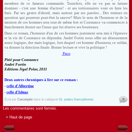
membres de ce fameux commando. Toutefois, elle ne va pas se laisser
dominer - c'est une femme d'action! - et ses tortionnaires vont en faire les
frais. Par ses gestes d'abord, mais surtout par ses paroles... Des remises en
question qui pourront peut-être la sauver? Mais le sens de l'honneur et de la
mission de ces hommes sera tout de même fort et Constance va commencer à
franchement douter sur l'issue que lui réserve ses bourreaux.
Dans ce roman, l'honneur d'un de ces hommes justement sera mis à l'épreuve
et la vie de Constance en dépendra. André Fortin nous offre un dénouement
assez logique, dur mais logique, lors duquel cet homme d'honneur, ce soldat,
va donner la direction finale. Bonne lecture et vive la politique !
Paco
Pitié pour Constance
André Fortin
Editions Jigal Polar, 2011
Deux autres chroniques à lire sur ce roman :
-
celle d'Albertine
-
celle d'Ishtar
0
Écrit par
Cassiopée
dans la catégorie
01. polars francophones
Les commentaires sont fermés.
> Haut de page