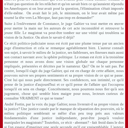
n'était pas question de les relâcher et qu'on savait bien ce qu'auraient répondu
les Amerloques si on leur avait posé la question, l'élimination s'était imposée
d'elle-même. On avait fait le job, le minimum, on le leur avait même pas
tourné la tête vers La Mecque, faut pas trop en demander!"
Suite à l'enlèvement de Constance, le juge Galtier va tout mettre en œuvre
pour mettre la main sur les auteurs de cet acte inconsidéré et retrouver la
jeune fille. Le magistrat va peut-être tomber sur une vérité qui troublera sa
vision de la Justice. Ou alors le savait-il déjà?
Ce récit politico-judiciaire nous est écrit par une plume tenue par un ancien
juge d'instruction et cela se remarque agréablement bien. L'auteur connaît
son sujet, à savoir le milieu de la justice, ses faiblesses, ses finesses mais aussi
son contact navrant avec la sphère politique. Le roman est écrit à la troisième
personne et nous avons donc une vision globale sur chaque personne
impliquée, présentées et décrites par le narrateur. Qui? On ne le sait pas. Par
contre, lorsqu'il s'agit du juge Galtier, qui est en charge de cette affaire, nous
pouvons suivre ses propres sentiments et sa propre vision de ce qui se passe.
C'est lui qui nous parle directement. Ses confidences, son intimité, ce qu'il
pense de la justice d'aujourd'hui et ce qu'il pense de l'affaire qui l'occupera
lorsqu'il en sera en charge. Concrètement, nous pourrons nous fier qu'à son
jugement, chose qui semble bien maigre pour nous, lecteurs curieux de
connaître VRAIMENT ce qui se trame!
André Fortin, par la voix du juge Galtier, nous livrerait-il sa propre vision de
la justice? Une justice cassée par le manque de séparation des pouvoirs, où le
milieu politique semblerait se mêler d'un peu trop près aux valeurs
fondamentales d'une justice indépendante, peut-être jusqu'à vouloir
manipuler les magistrats? Toutefois, ce récit - aberrant? - fait froid dans le dos
si l'on essaye d'imaginer une seule seconde qu'il est vraisemblable. L'auteur,