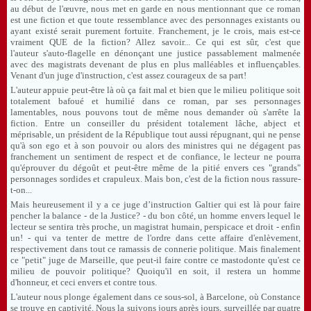
au début de l'œuvre, nous met en garde en nous mentionnant que ce roman
est une fiction et que toute ressemblance avec des personnages existants ou
ayant existé serait purement fortuite. Franchement, je le crois, mais est-ce
vraiment QUE de la fiction? Allez savoir... Ce qui est sûr, c'est que
l'auteur s'auto-flagelle en dénonçant une justice passablement malmenée
avec des magistrats devenant de plus en plus malléables et influençables.
Venant d'un juge d'instruction, c'est assez courageux de sa part!
L'auteur appuie peut-être là où ça fait mal et bien que le milieu politique soit
totalement bafoué et humilié dans ce roman, par ses personnages
lamentables, nous pouvons tout de même nous demander où s'arrête la
fiction. Entre un conseiller du président totalement lâche, abject et
méprisable, un président de la République tout aussi répugnant, qui ne pense
qu'à son ego et à son pouvoir ou alors des ministres qui ne dégagent pas
franchement un sentiment de respect et de confiance, le lecteur ne pourra
qu'éprouver du dégoût et peut-être même de la pitié envers ces "grands"
personnages sordides et crapuleux. Mais bon, c'est de la fiction nous rassure-
t-on...
Mais heureusement il y a ce juge d’instruction Galtier qui est là pour faire
pencher la balance - de la Justice? - du bon côté, un homme envers lequel le
lecteur se sentira très proche, un magistrat humain, perspicace et droit - enfin
un! - qui va tenter de mettre de l'ordre dans cette affaire d'enlèvement,
respectivement dans tout ce ramassis de connerie politique. Mais finalement
ce "petit" juge de Marseille, que peut-il faire contre ce mastodonte qu'est ce
milieu de pouvoir politique? Quoiqu'il en soit, il restera un homme
d'honneur, et ceci envers et contre tous.
L'auteur nous plonge également dans ce sous-sol, à Barcelone, où Constance
se trouve en captivité. Nous la suivons jours après jours, surveillée par quatre