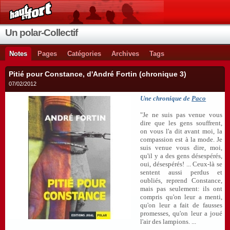
Un polar-Collectif
Notes
Pages
Catégories
Archives
Tags
Pitié pour Constance, d'André Fortin (chronique 3)
07/02/2012
Une chronique de
Paco
"Je ne suis pas venue vous
dire que les gens souffrent,
on vous l'a dit avant moi, la
compassion est à la mode. Je
suis venue vous dire, moi,
qu'il y a des gens désespérés,
oui, désespérés! ... Ceux-là se
sentent aussi perdus et
oubliés, reprend Constance,
mais pas seulement: ils ont
compris qu'on leur a menti,
qu'on leur a fait de fausses
promesses, qu'on leur a joué
l'air des lampions. ...