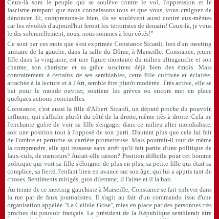
Ceux-là sont le peuple qui se soulève contre le vol, l'oppression et le
fascisme rampant que nous connaissons tous et que vous, vous craignez de
dénoncer. Et, comprenons-le bien, ils se soulèvent aussi contre eux-mêmes
car les révoltés d'aujourd'hui feront les terroristes de demain! Ceux-là, je vous
le dis solennellement, nous, nous sommes à leur côtés!"
Ce sont par ces mots que s'est exprimée Constance Sicardi, lors d'un meeting
unitaire de la gauche, dans la salle du Dôme, à Marseille. Constance, jeune
fille dans la vingtaine, est une figure montante du milieu ultragauche et son
charme, son charisme et sa grâce suscitent déjà bien des émois. Mais
contrairement à certains de ses semblables, cette fille cultivée et éclairée,
attachée à la lecture et à l'Art, semble être plutôt modérée. Très active, elle se
bat pour le monde ouvrier, soutient les grèves ou encore met en place
quelques actions ponctuelles.
Constance, c'est aussi la fille d'Albert Sicardi, un député proche du pouvoir,
influent, qui s'affiche plutôt du côté de la droite, même très à droite. Cela ne
l'enchante guère de voir sa fille s'engager dans ce milieu alter mondialiste,
soit une position tout à l'opposé de son parti. D'autant plus que cela lui fait
de l'ombre et perturbe sa carrière prometteuse. Mais pourrait-il tout de même
la comprendre, elle qui ressasse sans arrêt qu'il fait partie d'une politique de
faux-culs, de menteurs? Aurait-elle raison? Position difficile pour cet homme
politique qui voit sa fille s'éloigner de plus en plus, sa petite fille qui était sa
complice, sa fierté, l'enfant bien en avance sur son âge, qui lui a appris tant de
choses. Sentiments mitigés, gros dilemme; il l'aime et il la hait.
Au terme de ce meeting gauchiste à Marseille, Constance se fait enlever dans
la rue par de faux journalistes. Il s'agit au fait d'un commando issu d'une
organisation appelée "La Cellule Grise", mies en place par des personnes très
proches du pouvoir français. Le président de la République semblerait être