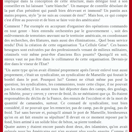
impliqué dans la conception de cette structure, mais délègue tout à son
conseiller en lui laissant "carte blanche". Un manque de contrôle désolant de
la part d'un président qui paraît bien décevant et immoral! Un pantin aux
mains propres, style "je ne suis au courant de rien!". Mais bon, ce qui compte
c'est d'être au pouvoir et de bien se faire voir des américains!
Comment ? Par exemple en acceptant d'organiser des opérations commando
en tout genre - bien entendu orchestrées par le gouvernement -, soit des
enlèvements de terroristes œuvrant sur le territoire américain, en coordonnant
des recherches, des filatures, mais aussi des éliminations... Quel beau service
rendu! D'où la création de cette organisation "La Cellule Grise". Ces basses
besognes sont exécutées par des professionnels venant de milieux militaires,
criminels voir même peut-être d'anciens flics pourris? Quoiqu'il en soit,
mieux vaut ne pas être dans le collimateur de cette organisation. Devrais-je
dire dans le viseur de l'Etat?
"Un autre type qu'on avait éliminé proprement après l'avoir enlevé tout aussi
proprement, c'était un syndicaliste, un syndicaliste de Marseille qui foutait le
bordel dans le port. Pourquoi lui? Gomez ne s'était même pas posé la
question; les syndicalistes, les communistes, toute cette clique, il ne pouvait
pas les encadrer, il les aurait tous fait déporter dans des camps, des goulags,
en Sibérie, pour y crever, y crever de froid, ils ne méritaient que ça. Ils étaient
responsables du déclin de la France, des ennuis de l'occident et de la mort de
quantité de camarades, surtout. Ce connard de syndicaliste, tout bien
considéré, il ne pouvait que les remercier, pas de camp, pas de goulag, pas de
froid. Tué sans bavure et, puisqu'il aimait le port de Marseille, bienheureux
qu'on en ait fait ensuite sa sépulture! Il devait en ce moment reposer par le
fond, bien arrimé à un solide bloc de béton, sa pierre tombale.
Quatre autres y étaient encore passés dont deux, des islamistes, qu'on avait
enlevés pour les Américains qui n'en avaient plus voulu ensuite. Comme il