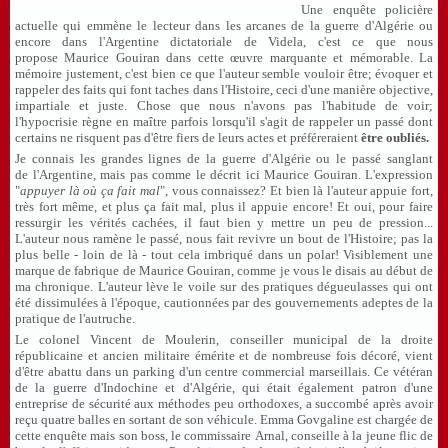
Une enquête policière
actuelle qui emmène le lecteur dans les arcanes de la guerre d'Algérie ou
encore dans l'Argentine dictatoriale de Videla, c'est ce que nous
propose Maurice Gouiran dans cette œuvre marquante et mémorable.
La
mémoire justement, c'est bien ce que l'auteur semble vouloir être; évoquer et
rappeler des faits qui font taches dans l'Histoire, ceci d'une manière objective,
impartiale et juste. Chose que nous n'avons pas l'habitude de voir;
l'hypocrisie règne en maître parfois lorsqu'il s'agit de rappeler un passé dont
certains ne risquent pas d'être fiers de leurs actes et préféreraient
être oubliés.
Je connais les grandes lignes de la guerre d'Algérie ou le passé sanglant
de l'Argentine, mais pas comme le décrit ici Maurice Gouiran. L'expression
"
appuyer là où ça fait mal
", vous connaissez? Et bien là l'auteur appuie fort,
très fort même, et plus ça fait mal, plus il appuie encore! Et oui, pour faire
ressurgir les vérités cachées, il faut bien y mettre un peu de pression...
L'auteur nous ramène le passé, nous fait revivre un bout de l'Histoire; pas la
plus belle - loin de là - tout cela imbriqué dans un polar! Visiblement une
marque de fabrique de Maurice Gouiran, comme je vous le disais au début de
ma chronique. L'auteur lève le voile sur des pratiques dégueulasses qui ont
été dissimulées à l'époque, cautionnées par des gouvernements adeptes de la
pratique de l'autruche.
Le colonel Vincent de Moulerin, conseiller municipal de la droite
républicaine et ancien militaire émérite et de nombreuse fois décoré, vient
d'être abattu dans un parking d'un centre commercial marseillais. Ce vétéran
de la guerre d'Indochine et d'Algérie, qui était également patron d'une
entreprise de sécurité aux méthodes peu orthodoxes, a succombé après avoir
reçu quatre balles en sortant de son véhicule. Emma Govgaline est chargée de
cette enquête mais son boss, le commissaire Arnal, conseille à la jeune flic de