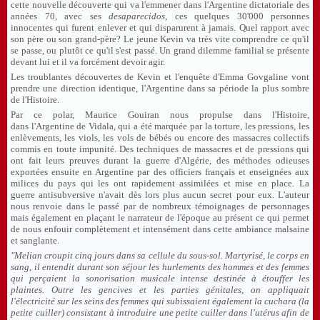
cette nouvelle découverte qui va l'emmener dans l'Argentine dictatoriale des
années 70, avec ses
desaparecidos
, ces quelques 30'000 personnes
innocentes qui furent enlever et qui disparurent à jamais. Quel rapport avec
son père ou son grand-père? Le jeune Kevin va très vite comprendre ce qu'il
se passe, ou plutôt ce qu'il s'est passé. Un grand dilemme familial se présente
devant lui et il va forcément devoir agir.
Les troublantes découvertes de Kevin et l'enquête d'Emma Govgaline vont
prendre une direction identique, l'Argentine dans sa période la plus sombre
de l'Histoire.
Par ce polar, Maurice Gouiran nous propulse dans l'Histoire,
dans l'Argentine de Vidala, qui a été marquée par la torture, les pressions, les
enlèvements, les viols, les vols de bébés ou encore des massacres collectifs
commis en toute impunité. Des techniques de massacres et de pressions qui
ont fait leurs preuves durant la guerre d'Algérie, des méthodes odieuses
exportées ensuite en Argentine par des officiers français et enseignées aux
milices du pays qui les ont rapidement assimilées et mise en place. La
guerre antisubversive n'avait dès lors plus aucun secret pour eux. L'auteur
nous renvoie dans le passé par de nombreux témoignages de personnages
mais également en plaçant le narrateur de l'époque au présent ce qui permet
de nous enfouir complètement et intensément dans cette ambiance malsaine
et sanglante.
"
Melian
croupit cinq jours dans sa cellule du sous-sol. Martyrisé, le corps en
sang, il entendit durant son séjour les hurlements des hommes et des femmes
qui perçaient la sonorisation musicale intense destinée à étouffer les
plaintes. Outre les gencives et les parties génitales, on appliquait
l'électricité sur les seins des femmes qui subissaient également la
cuchara
(la
petite cuiller) consistant à introduire une petite cuiller dans l'utérus afin de