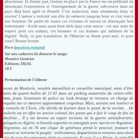
phocéenne. Et d'autre part, l'auteur ne place pas la France sur un piédestal en
dénonçant l'exportation et l'enseignement de la guerre subversive dans un
pays déjà bien agité et ébranlé. C'est audacieux mais néanmoins franc et
sincère! L'auteur a exécuté son rôle de
mémoire
jusqu'au bout et c'est tout à
son honneur. De parler de toutes ces victimes et surtout en dénonçant leur
tortionnaire - fictifs mais aussi bien réels dans cette œuvre - est une sorte de
respect pour ces enfants, ces hommes et ces femmes qui méritent de la
dignité. Voilà, ce pan scandaleux de l'Histoire se ferme pour moi; et pour
vous? Bonne lecture.
Paco (
passions romans
)
Sur nos cadavres ils dansent le tango
Maurice Gouiran
Editions JIGAL
18 €
Présentation de l'éditeur
Vincent de Moulerin, notable marseillais et conseiller municipal, vient d’être
abattu de quatre balles de 11.43 dans un parking souterrain du centre-ville.
Emma, jeune lieutenant de police au look étrange se retrouve en charge de
l’enquête sur ce meurtre apparemment crapuleux. Mais, suivant son instinct et
les conseils de Clovis, elle décide de fouiner dans le passé de la victime… De
Moulerin est en effet un ancien colonel des paras qui a fait le coup de feu en
Indochine… Il y est devenu un expert reconnu de la guerre antisubversive,
appliquée en Algérie et bientôt exportée et enseignée avec succès en Argentine.
L’Argentine, où en 76 une clique de généraux prend le pouvoir, instaure la
dictature et terrorise le peuple : enlèvements, disparitions et tortures sont alors
le lot de tous les opposants réels ou supposés. Et puis il y a Kevin, le petit-fils