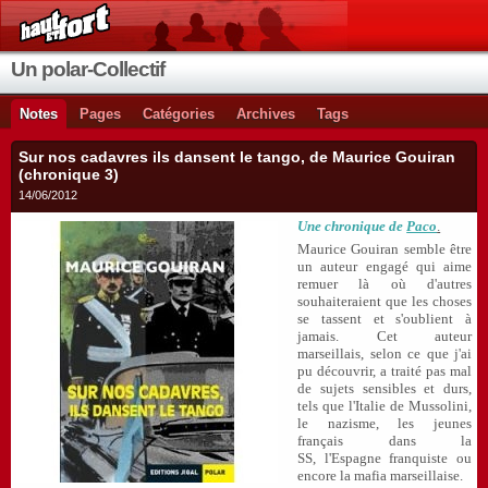
Un polar-Collectif
Notes
Pages
Catégories
Archives
Tags
Sur nos cadavres ils dansent le tango, de Maurice Gouiran
(chronique 3)
14/06/2012
Une chronique de
Paco
.
Maurice Gouiran semble être
un auteur engagé qui aime
remuer là où d'autres
souhaiteraient que les choses
se tassent et s'oublient à
jamais. Cet auteur
marseillais, selon ce que j'ai
pu découvrir, a traité pas mal
de sujets sensibles et durs,
tels que l'Italie de Mussolini,
le nazisme, les jeunes
français dans la
SS, l'Espagne franquiste ou
encore la mafia marseillaise.