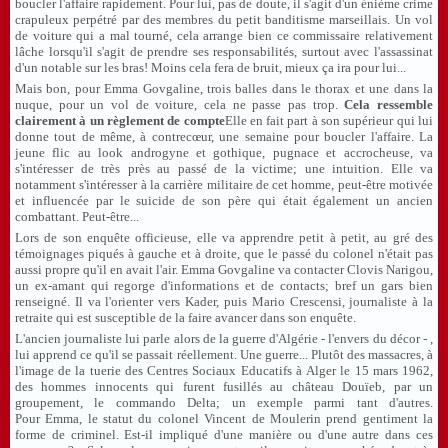
boucler l'affaire rapidement. Pour lui, pas de doute, il s'agit d'un énième crime
crapuleux perpétré par des membres du petit banditisme marseillais. Un vol
de voiture qui a mal tourné, cela arrange bien ce commissaire relativement
lâche lorsqu'il s'agit de prendre ses responsabilités, surtout avec l'assassinat
d'un notable sur les bras! Moins cela fera de bruit, mieux ça ira pour lui...
Mais bon, pour Emma Govgaline, trois balles dans le thorax et une dans la
nuque, pour un vol de voiture, cela ne passe pas trop.
Cela ressemble
clairement à un règlement de compte
Elle en fait part à son supérieur qui lui
donne tout de même, à contrecœur, une semaine pour boucler l'affaire. La
jeune flic au look androgyne et gothique, pugnace et accrocheuse, va
s'intéresser de très près au passé de la victime; une intuition. Elle va
notamment s'intéresser à la carrière militaire de cet homme, peut-être motivée
et influencée par le suicide de son père qui était également un ancien
combattant. Peut-être...
Lors de son enquête officieuse, elle va apprendre petit à petit, au gré des
témoignages piqués à gauche et à droite, que le passé du colonel n'était pas
aussi propre qu'il en avait l'air. Emma Govgaline va contacter Clovis Narigou,
un ex-amant qui regorge d'informations et de contacts; bref un gars bien
renseigné. Il va l'orienter vers Kader, puis Mario Crescensi, journaliste à la
retraite qui est susceptible de la faire avancer dans son enquête.
L'ancien journaliste lui parle alors de la guerre d'Algérie - l'envers du décor - ,
lui apprend ce qu'il se passait réellement. Une guerre... Plutôt des massacres, à
l'image de la tuerie des Centres Sociaux Educatifs à Alger le 15 mars 1962,
des hommes innocents qui furent fusillés au château Douïeb, par un
groupement, le commando Delta; un exemple parmi tant d'autres.
Pour Emma, le statut du colonel Vincent de Moulerin prend gentiment la
forme de criminel. Est-il impliqué d'une manière ou d'une autre dans ces