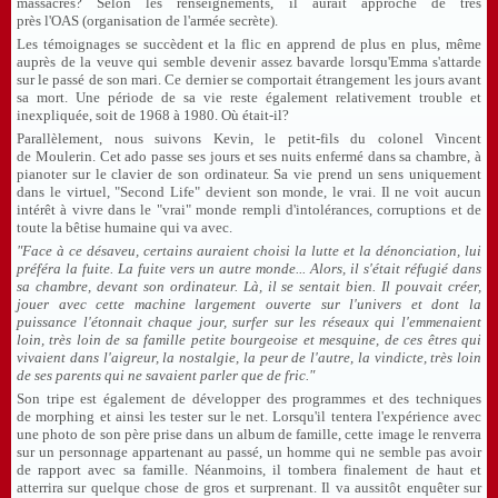
massacres? Selon les renseignements, il aurait approché de très
près l'OAS (organisation de l'armée secrète).
Les témoignages se succèdent et la flic en apprend de plus en plus, même
auprès de la veuve qui semble devenir assez bavarde lorsqu'Emma s'attarde
sur le passé de son mari. Ce dernier se comportait étrangement les jours avant
sa mort. Une période de sa vie reste également relativement trouble et
inexpliquée, soit de 1968 à 1980. Où était-il?
Parallèlement, nous suivons Kevin, le petit-fils du colonel Vincent
de Moulerin. Cet ado passe ses jours et ses nuits enfermé dans sa chambre, à
pianoter sur le clavier de son ordinateur. Sa vie prend un sens uniquement
dans le virtuel, "Second Life" devient son monde, le vrai. Il ne voit aucun
intérêt à vivre dans le "vrai" monde rempli d'intolérances, corruptions et de
toute la bêtise humaine qui va avec.
"Face à ce désaveu, certains auraient choisi la lutte et la dénonciation, lui
préféra la fuite. La fuite vers un autre monde... Alors, il s'était réfugié dans
sa chambre, devant son ordinateur. Là, il se sentait bien. Il pouvait créer,
jouer avec cette machine largement ouverte sur l'univers et dont la
puissance l'étonnait chaque jour, surfer sur les réseaux qui l'emmenaient
loin, très loin de sa famille petite bourgeoise et mesquine, de ces êtres qui
vivaient dans l'aigreur, la nostalgie, la peur de l'autre, la vindicte, très loin
de ses parents qui ne savaient parler que de fric."
Son tripe est également de développer des programmes et des techniques
de morphing et ainsi les tester sur le net. Lorsqu'il tentera l'expérience avec
une photo de son père prise dans un album de famille, cette image le renverra
sur un personnage appartenant au passé, un homme qui ne semble pas avoir
de rapport avec sa famille. Néanmoins, il tombera finalement de haut et
atterrira sur quelque chose de gros et surprenant. Il va aussitôt enquêter sur