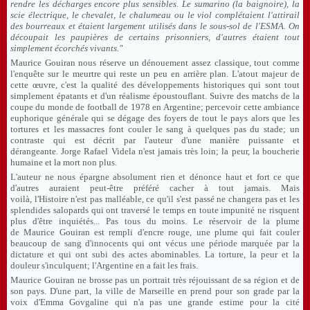
rendre les décharges encore plus sensibles. Le
sumarino
(la baignoire), la
scie électrique, le chevalet, le chalumeau ou le viol complétaient l'attirail
des bourreaux et étaient largement utilisés dans le sous-sol de
l'ESMA
. On
découpait les paupières de certains prisonniers, d'autres étaient tout
simplement écorchés vivants."
Maurice Gouiran nous réserve un dénouement assez classique, tout comme
l'enquête sur le meurtre qui reste un peu en arrière plan. L'atout majeur de
cette œuvre, c'est la qualité des développements historiques qui sont tout
simplement épatants et d'un réalisme époustouflant. Suivre des matchs de la
coupe du monde de football de 1978 en Argentine; percevoir cette ambiance
euphorique générale qui se dégage des foyers de tout le pays alors que les
tortures et les massacres font couler le sang à quelques pas du stade; un
contraste qui est décrit par l'auteur d'une manière puissante et
dérangeante. Jorge Rafael Videla n'est jamais très loin; la peur, la boucherie
humaine et la mort non plus.
L'auteur ne nous épargne absolument rien et dénonce haut et fort ce que
d'autres auraient peut-être préféré cacher à tout jamais. Mais
voilà, l'Histoire n'est pas malléable, ce qu'il s'est passé ne changera pas et les
splendides salopards qui ont traversé le temps en toute impunité ne risquent
plus d'être inquiétés... Pas tous du moins. Le réservoir de la plume
de Maurice Gouiran est rempli d'encre rouge, une plume qui fait couler
beaucoup de sang d'innocents qui ont vécus une période marquée par la
dictature et qui ont subi des actes abominables. La torture, la peur et la
douleur s'inculquent; l'Argentine en a fait les frais.
Maurice Gouiran ne brosse pas un portrait très réjouissant de sa région et de
son pays. D'une part, la ville de Marseille en prend pour son grade par la
voix d'Emma Govgaline qui n'a pas une grande estime pour la cité