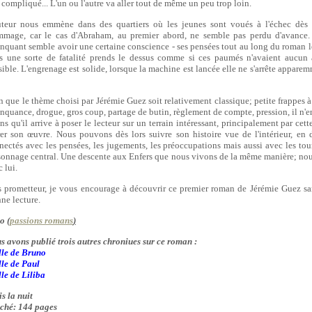
 compliqué... L'un ou l'autre va aller tout de même un peu trop loin.
uteur nous emmène dans des quartiers où les jeunes sont voués à l'échec dès 
mage, car le cas d'Abraham, au premier abord, ne semble pas perdu d'avance.
inquant semble avoir une certaine conscience - ses pensées tout au long du roman l
s une sorte de fatalité prends le dessus comme si ces paumés n'avaient aucun 
sible. L'engrenage est solide, lorsque la machine est lancée elle ne s'arrête apparem
n que le thème choisi par Jérémie Guez soit relativement classique; petite frappes à 
inquance, drogue, gros coup, partage de butin, règlement de compte, pression, il n'en
ns qu'il arrive à poser le lecteur sur un terrain intéressant, principalement par cet
rer son œuvre. Nous pouvons dès lors suivre son histoire vue de l'intérieur, en d
nectés avec les pensées, les jugements, les préoccupations mais aussi avec les to
sonnage central. Une descente aux Enfers que nous vivons de la même manière; no
 lui.
s prometteur, je vous encourage à découvrir ce premier roman de Jérémie Guez san
ne lecture.
o (
passions romans
)
s avons publié trois autres chroniues sur ce roman :
lle de Bruno
lle de Paul
lle de Liliba
s la nuit
ché: 144 pages