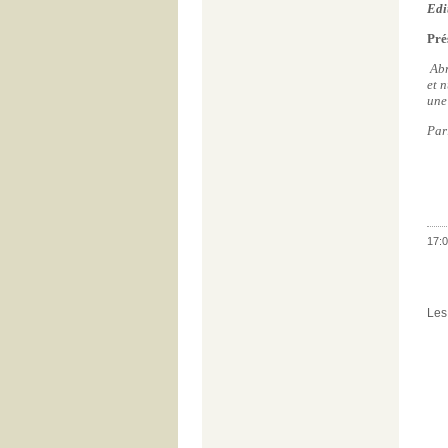
Edi
Pré
Abr
et 
une 
Par
17:0
Les