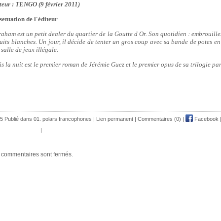
teur : TENGO (9 février 2011)
sentation de l'éditeur
aham est un petit dealer du quartier de la Goutte d Or. Son quotidien : embrouille
nuits blanches. Un jour, il décide de tenter un gros coup avec sa bande de potes e
salle de jeux illégale.
is la nuit est le premier roman de Jérémie Guez et le premier opus de sa trilogie pa
5 Publié dans
01. polars francophones
|
Lien permanent
|
Commentaires (0)
|
Facebook
|
 commentaires sont fermés.