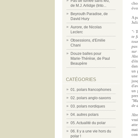
Pas de fumée sans feu,
cho
de M.J. Arlidge (Into...
éve
Beyrouth Paradise, de
A p
David Hury
Jul
Aurore, de Nicolas
"- 
Leclerc
te 
Obsessions, d'Emilie
tou
Chani
pas 
sur 
Douze balles pour
Abr
Marie-Thérèse, de Paul
d'é
Beaupère
dans
un g
une
CATÉGORIES
jus
d'a
01. polars francophones
un 
pre
02. polars anglo-saxons
"Ma
de 
03. polars nordiques
04. autres polars
Abr
vra
05. Actualité du polar
atte
mai
06. Il y a une vie hors du
cont
polar !