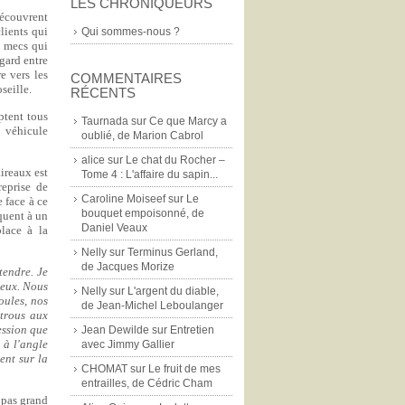
LES CHRONIQUEURS
découvrent
lients qui
Qui sommes-nous ?
s mecs qui
egard entre
e vers les
COMMENTAIRES
seille.
RÉCENTS
ptent tous
Taurnada
sur
Ce que Marcy a
 véhicule
oublié, de Marion Cabrol
alice
sur
Le chat du Rocher –
aireaux est
Tome 4 : L'affaire du sapin...
reprise de
Caroline Moiseef
sur
Le
 face à ce
bouquet empoisonné, de
aquent à un
Daniel Veaux
lace à la
Nelly
sur
Terminus Gerland,
de Jacques Morize
tendre. Je
 yeux. Nous
Nelly
sur
L'argent du diable,
oules, nos
de Jean-Michel Leboulanger
 trous aux
ession que
Jean Dewilde
sur
Entretien
 à l'angle
avec Jimmy Gallier
ent sur la
CHOMAT
sur
Le fruit de mes
entrailles, de Cédric Cham
 pas grand