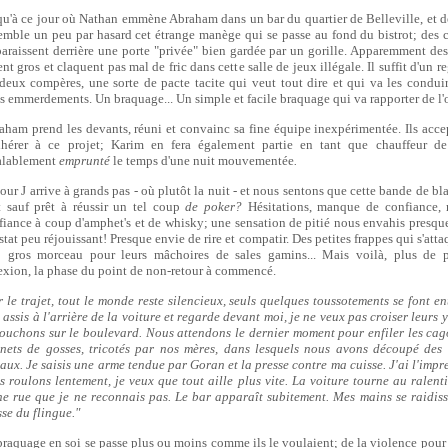
qu'à ce jour où Nathan emmène Abraham dans un bar du quartier de Belleville, et 
emble un peu par hasard cet étrange manège qui se passe au fond du bistrot; des c
paraissent derrière une porte "privée" bien gardée par un gorille. Apparemment de
nt gros et claquent pas mal de fric dans cette salle de jeux illégale. Il suffit d'un r
 deux compères, une sorte de pacte tacite qui veut tout dire et qui va les conduir
is emmerdements. Un braquage... Un simple et facile braquage qui va rapporter de l'o
aham prend les devants, réuni et convainc sa fine équipe inexpérimentée. Ils acce
dhérer à ce projet; Karim en fera également partie en tant que chauffeur de
alablement
emprunté
le temps d'une nuit mouvementée
.
our J arrive à grands pas - où plutôt la nuit - et nous sentons que cette bande de bl
t sauf prêt à réussir un tel coup
de poker?
Hésitations, manque de confiance, 
fiance à coup d'amphet's et de whisky; une sensation de pitié nous envahis presque
tat peu réjouissant! Presque envie de rire et compatir. Des petites frappes qui s'att
p gros morceau pour leurs mâchoires de sales gamins... Mais voilà, plus de p
lexion, la phase du point de non-retour à commencé.
r le trajet, tout le monde reste silencieux, seuls quelques toussotements se font en
s assis à l'arrière de la voiture et regarde devant moi, je ne veux pas croiser leurs
ouchons sur le boulevard. Nous attendons le dernier moment pour enfiler les cag
nets de gosses, tricotés par nos mères, dans lesquels nous avons découpé des
eaux. Je saisis une arme tendue par Goran et la presse contre ma cuisse. J'ai l'impr
s roulons lentement, je veux que tout aille plus vite. La voiture tourne au ralenti
ne rue que je ne reconnais pas. Le bar apparaît subitement. Mes mains se raidiss
sse du flingue."
braquage en soi se passe plus ou moins comme ils le voulaient; de la violence pour