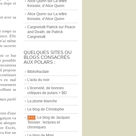
Alice Quinn
sur
La lettre
la dope et
froissée, d’Alice Quinn
Alice Quinn
sur
La lettre
re avec sa
froissée, d’Alice Quinn
Cargnelutti Patrick
sur
Peace
e temps tu
and Death, de Patrick
ance. Elle
Cargnelutti
e n'ai même
rte ouverte
QUELQUES SITES OU
ent ce bar
BLOGS CONSACRÉS
st possible
AUX POLARS :
rencontrera
 il propose
Bibliofractale
a continuer
nes en mal
L'actu du noir
ureusement
L'écervelé, de bonnes
offrant sa
critiques de polars + BD
mais parlé
La plume blanche
Le blog de Christophe
oins d'une
Le blog de Jacques
 garçon va
Teissier : lectures et
 si abrupte
chroniques
er. Excès,
 va être un
Le blog de Mimi