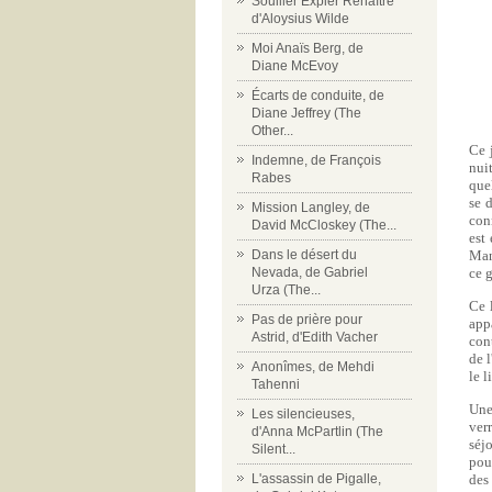
Souiller Expier Renaître
d'Aloysius Wilde
Moi Anaïs Berg, de
Diane McEvoy
Écarts de conduite, de
Diane Jeffrey (The
Other...
Ce 
Indemne, de François
nui
Rabes
quel
se 
Mission Langley, de
con
David McCloskey (The...
est
Dans le désert du
Manq
Nevada, de Gabriel
ce 
Urza (The...
Ce 
Pas de prière pour
app
Astrid, d'Edith Vacher
con
de l
Anonîmes, de Mehdi
le l
Tahenni
Une
Les silencieuses,
ver
d'Anna McPartlin (The
séj
Silent...
pou
L'assassin de Pigalle,
des