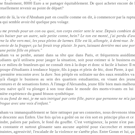
se finalement, 8000 Euro a se partager équitablement. De quoi acheter encore de 
ntuellement revenir au point de départ?
artir de là, la vie d'Abraham part en couille comme on dit, à commencer par la ruptu
ia qui semble avoir été quelque peu volage.
Tu me prends pour un con ou quoi, ton corps entier sent le sexe. Depuis combien d
fais baiser par un autre, sale petite conne, hein? Le ton est monté, j'ai perdu d'av
rne la tête vers moi, les yeux pleins de larmes. Elle est là, allongée, à demi-nue. J
envie de la frapper, ça lui ferait trop plaisir. Je pars, laissant derrière moi une po
une petite fille en pleurs."
aham va se perdre, autant dans sa tête que dans Paris, et fréquentera assidûm
tudiants qu'il utilisera pour jauger la situation, soit pour estimer si le business e
 ce milieu de branleurs qui ne connaît rien à la dope et donc si facile à baiser. Il 
roupe d'étudiants à tendance hippie, fils à papa et plein de fric, dont Pierre, à qui
 première rencontre avec la
dure
. Son périple en solitaire sur des eaux rentables v
qu'à élargir le business au sein des quartiers estudiantins, en visant des jeu
ventures et de sensations fortes. A l'image d'Alexandra, jeune fille bien mais malhe
peu naïve qu'il va plonger à son tour dans le monde des morts-vivants en lui 
mière expérience du grand frisson synthétique.
is au fond de moi, je me sais intrigué par cette fille, parce que personne ne m'a ja
drogue avec une voix d'enfant."
aham va immanquablement se faire rattraper par ses conneries, nous devenons tém
ie descente aux Enfers. Une fois qu'on a goûté on ne s'en sort en principe plus et ce
indre, paliers par paliers, le fond du gouffre. C'est vertigineux; la pente n'est pas
s constante et surtout glissante sans aucune aspérité pour s'accrocher et remont
raintes, agressivité; l'escalade de la violence ne s'arrête plus. Entre Goran et lui, ça