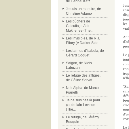
de Gabriel Katz
Jus
Je suis un monstre, de
ens
Christine Adamo
dis
joue
Les bûchers de
les
Calcutta, d'Abir
vra
Mukherjee (The...
Abr
Les invisibles, de R.J.
d'a
Ellory (A Darker Side...
pré
Les larmes d'Isabela, de
Le j
Gérard Coquet
tou
Saigon, de Niels
con
Labuzan
cons
tro
Le refuge des affligés,
réf
de Céline Servat
"Su
Noir Alpha, de Marco
sui
Pianelli
déb
Je ne suis pas là pour
bon
ça, de Iain Levison
cis
(The...
nou
d'u
Le refuge, de Jérémy
cro
Bouquin
Le 