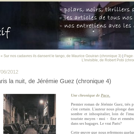
« Sur nos cadavres ils dansent le tango, de Maurice Gouiran (chronique 3)
|
Page 
L'invisible, de Robert Pobi (chro
/06/2012
ris la nuit, de Jérémie Guez (chronique 4)
Une chronique de
Paco
.
Premier roman de Jérémie Guez, très p
c'est certain. L'auteur nous plonge dan
sombre et inhospitalier, loin de l'im
touriste moyen - moi - fixe et emmèn
dans ses bagages. Le vrai Paris?
Cette œuvre que nous refermons quelq