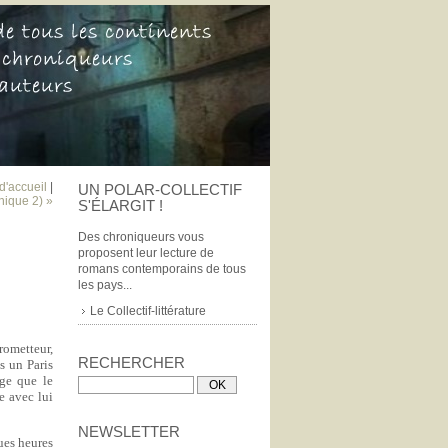
d'accueil
|
UN POLAR-COLLECTIF
nique 2) »
S'ÉLARGIT !
Des chroniqueurs vous
proposent leur lecture de
romans contemporains de tous
les pays...
Le Collectif-littérature
rometteur,
RECHERCHER
s un Paris
age que le
e avec lui
NEWSLETTER
ues heures