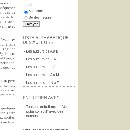
narrée à la
onséquence
S'inscrire
s rues de
orce de loi
Se désinscrire
ivons avec
uvent avec
LISTE ALPHABÉTIQUE
ées et ses
DES AUTEURS
ui à faire
l s'agit de
Les auteurs de A à B
 également
 frère; il
Les auteurs de C à E
 personne.
Les auteurs de F à I
 le cœur de
Les auteurs de J à M
s un petit
Les auteurs de N à Z
re semble
le courant
est totale,
ENTRETIEN AVEC...
Tous les entretiens de "Un
, quelques
polar collectif" avec des
tion et un
auteurs
; sorties,
us au fond