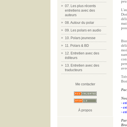
peu
07. Les plus récents
L'a
entretiens avec des
Dom
auteurs
dél
08. Autour du polar
mai
pos
09. Les polars en audio
10. Polars jeunesse
Bie
dél
11. Polars & BD
moi
12. Entretien avec des
nar
éditeurs
con
per
13. Entretien avec des
avec
traducteurs
Trè
Bon
Me contacter
Pac
Nou
-
ce
-
ce
À propos
-
ce
Pari
Bro