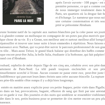
après l'avoir ouverte - 108 pages - est 
première personne, ce qui a comme c
de nous immerger totalement dans le
Paris, ses quartiers où la drogue fait f
et d'échange. Le narrateur que nous su
une certaine consternation et très so
pitié se prénomme Abraham.
jeune homme natif de la capitale aux narines blanchies par la coke passe ses journ
ts à glander comme un mollusque en compagnie de ses potes pas plus motivés que l
que chose de sa vie. Il y a Goran, son meilleur ami et surtout meilleur allié lorsqu'i
dépatouiller et trouver une issue suite à leurs emmerdes à répétition. Nous faisons
naissance avec Nathan, qui va peut-être suivre le parcours professionnel de son grand
 en tôle... Mais aussi Trésor, le grand black balaise qui distribue des baffes comme
ue encore peut-être Julia, la belle Julia, étudiante à la Sorbonne, qui fait palpiter
grand con d'Abraham.
loubard, orphelin de mère depuis l'âge de ses cinq ans, cohabite avec son père dan
artement de Paris-Nord. La télé paraît toujours enclenchée et son pè
tinuellement scotché à l'écran. Aucun courant ne passe entre eux; peut-être juste 
'indifférence qui parcourt leurs âmes éteints sans créer aucune étincelle. La rupture 
ien père-fils semble s'être rompu il y a déjà bien longtemps.
 entrée en matière assez explicite pour ces petite frappes; petite virée dans Pigalle
res dans un bar, provocations, bagarre, effusion de sang qui finit par une arresta
our en garde à vue. Des journées et des nuits qui semblent se ressembler visiblement
dre dans le nez, petits business pour se permettre de s'en mettre encore un peu pl
 naseaux.