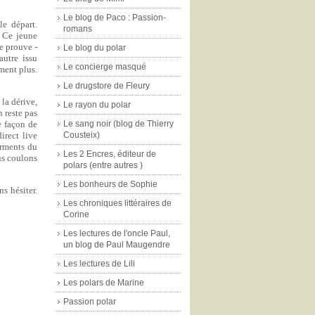
Le blog de Paco : Passion-
le départ.
romans
 Ce jeune
e prouve -
Le blog du polar
autre issu
Le concierge masqué
ment plus.
Le drugstore de Fleury
la dérive,
Le rayon du polar
 reste pas
Le sang noir (blog de Thierry
te façon de
Cousteix)
irect live
urments du
Les 2 Encres, éditeur de
us coulons
polars (entre autres )
Les bonheurs de Sophie
s hésiter.
Les chroniques littéraires de
Corine
Les lectures de l'oncle Paul,
un blog de Paul Maugendre
Les lectures de Lili
Les polars de Marine
Passion polar