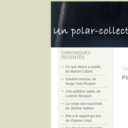
CHRONIQUES
RÉCENTES
Ce que Marcy a oublié,
14
de Marion Cabrol
Pa
Solution miracle, de
Serge Yves Ruquet
Une addition salée, de
Ludovic Bouquin
La ronde des manchots,
de Jérôme Sublon
Elle a le regard qui tue,
de Virginie Lloyd