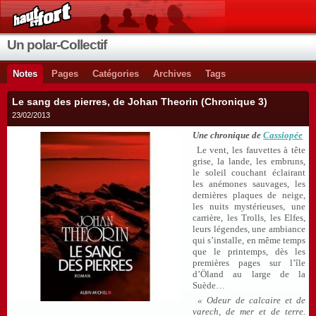
Un polar-Collectif
Notes
Pages
Catégories
Archives
Tags
Le sang des pierres, de Johan Theorin (Chronique 3)
23/02/2013
Une chronique de
Cassiopée
Le vent, les fauvettes à tête
grise, la lande, les embruns,
le soleil couchant éclairant
les anémones sauvages, les
dernières plaques de neige,
les nuits mystérieuses, une
carrière, les Trolls, les Elfes,
leurs légendes, une ambiance
qui s’installe, en même temps
que le printemps, dès les
premières pages sur l’île
d’Öland au large de la
Suède…
« Odeur de calcaire et de
varech, de mer et de terre.