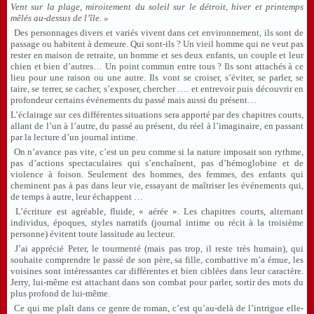
Vent sur la plage, miroitement du soleil sur le détroit, hiver et printemps
mêlés au-dessus de l’île. »
Des personnages divers et variés vivent dans cet environnement, ils sont de
passage ou habitent à demeure. Qui sont-ils ? Un vieil homme qui ne veut pas
rester en maison de retraite, un homme et ses deux enfants, un couple et leur
chien et bien d’autres… Un point commun entre tous ? Ils sont attachés à ce
lieu pour une raison ou une autre. Ils vont se croiser, s’éviter, se parler, se
taire, se terrer, se cacher, s’exposer, chercher …. et entrevoir puis découvrir en
profondeur certains événements du passé mais aussi du présent…
L’éclairage sur ces différentes situations sera apporté par des chapitres courts,
allant de l’un à l’autre, du passé au présent, du réel à l’imaginaire, en passant
par la lecture d’un journal intime.
On n’avance pas vite, c’est un peu comme si la nature imposait son rythme,
pas d’actions spectaculaires qui s’enchaînent, pas d’hémoglobine et de
violence à foison. Seulement des hommes, des femmes, des enfants qui
cheminent pas à pas dans leur vie, essayant de maîtriser les événements qui,
de temps à autre, leur échappent …
L’écriture est agréable, fluide, « aérée ». Les chapitres courts, alternant
individus, époques, styles narratifs (journal intime ou récit à la troisième
personne) évitent toute lassitude au lecteur.
J’ai apprécié Peter, le tourmenté (mais pas trop, il reste très humain), qui
souhaite comprendre le passé de son père, sa fille, combattive m’a émue, les
voisines sont intéressantes car différentes et bien ciblées dans leur caractère.
Jerry, lui-même est attachant dans son combat pour parler, sortir des mots du
plus profond de lui-même.
Ce qui me plaît dans ce genre de roman, c’est qu’au-delà de l’intrigue elle-