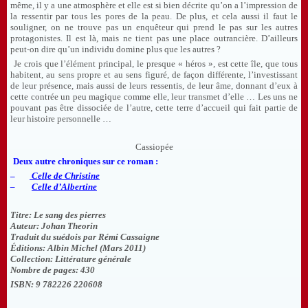
même, il y a une atmosphère et elle est si bien décrite qu’on a l’impression de
la ressentir par tous les pores de la peau. De plus, et cela aussi il faut le
souligner, on ne trouve pas un enquêteur qui prend le pas sur les autres
protagonistes. Il est là, mais ne tient pas une place outrancière. D’ailleurs
peut-on dire qu’un individu domine plus que les autres ?
Je crois que l’élément principal, le presque « héros », est cette île, que tous
habitent, au sens propre et au sens figuré, de façon différente, l’investissant
de leur présence, mais aussi de leurs ressentis, de leur âme, donnant d’eux à
cette contrée un peu magique comme elle, leur transmet d’elle … Les uns ne
pouvant pas être dissociée de l’autre, cette terre d’accueil qui fait partie de
leur histoire personnelle …
Cassiopée
Deux autre chroniques sur ce roman :
–
Celle de Christine
–
Celle d’Albertine
Titre: Le sang des pierres
Auteur: Johan Theorin
Traduit du suédois par Rémi Cassaigne
Éditions: Albin Michel (Mars 2011)
Collection: Littérature générale
Nombre de pages: 430
ISBN: 9 782226 220608