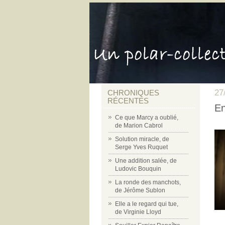
27
CHRONIQUES
RÉCENTES
En
Ce que Marcy a oublié,
de Marion Cabrol
Solution miracle, de
Serge Yves Ruquet
Une addition salée, de
Ludovic Bouquin
La ronde des manchots,
de Jérôme Sublon
Elle a le regard qui tue,
de Virginie Lloyd