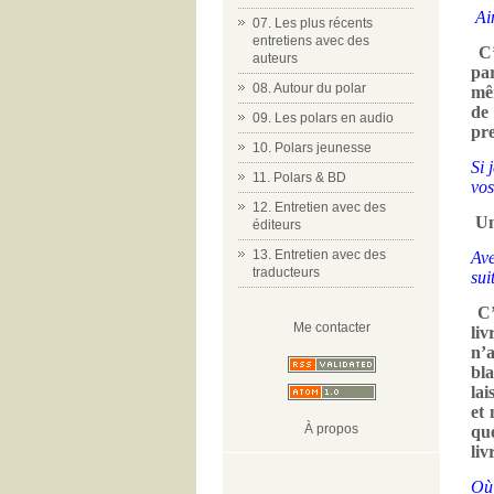
Ai
07. Les plus récents
entretiens avec des
C
auteurs
par
08. Autour du polar
mêm
de 
09. Les polars en audio
pr
10. Polars jeunesse
Si 
11. Polars & BD
vos
12. Entretien avec des
Un
éditeurs
13. Entretien avec des
Ave
traducteurs
sui
C’
Me contacter
liv
n’
bla
lai
et 
À propos
qu
liv
Où 