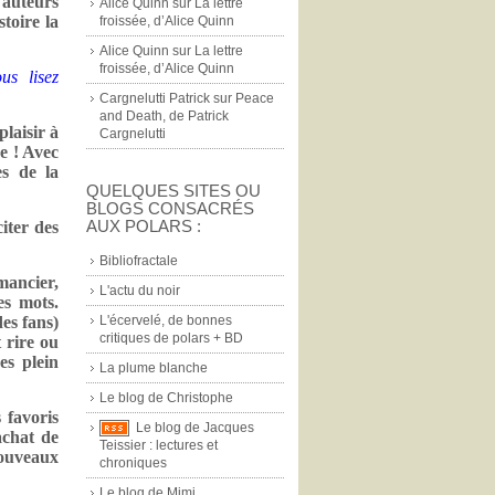
 auteurs
Alice Quinn
sur
La lettre
stoire la
froissée, d’Alice Quinn
Alice Quinn
sur
La lettre
froissée, d’Alice Quinn
us lisez
Cargnelutti Patrick
sur
Peace
and Death, de Patrick
plaisir à
Cargnelutti
re ! Avec
es de la
QUELQUES SITES OU
BLOGS CONSACRÉS
AUX POLARS :
iter des
Bibliofractale
mancier,
L'actu du noir
es mots.
L'écervelé, de bonnes
des fans)
critiques de polars + BD
 rire ou
es plein
La plume blanche
Le blog de Christophe
 favoris
Le blog de Jacques
achat de
Teissier : lectures et
nouveaux
chroniques
Le blog de Mimi