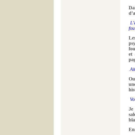
Dan
d’a
L’
fou
Le
ps
fou
et
pag
Ai
Oui
un
his
Vo
Je
sal
bla
En 