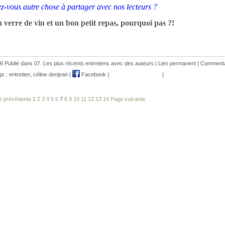
z-vous autre chose à partager avec nos lecteurs ?
 verre de vin et un bon petit repas, pourquoi pas ?!
6 Publié dans
07. Les plus récents entretiens avec des auteurs
|
Lien permanent
|
Commenta
gs :
entretien
,
céline denjean
|
Facebook
|
|
e précédente
1
2
3
4
5
6
7
8
9
10
11
12
13
14
Page suivante