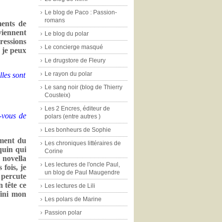
Le blog de Paco : Passion-
romans
ments de
viennent
Le blog du polar
pressions
Le concierge masqué
t je peux
Le drugstore de Fleury
Le rayon du polar
lles sont
Le sang noir (blog de Thierry
Cousteix)
Les 2 Encres, éditeur de
-vous de
polars (entre autres )
Les bonheurs de Sophie
ement du
Les chroniques littéraires de
uquin qui
Corine
 novella
Les lectures de l'oncle Paul,
fois, je
un blog de Paul Maugendre
 percute
 tête ce
Les lectures de Lili
fini mon
Les polars de Marine
Passion polar