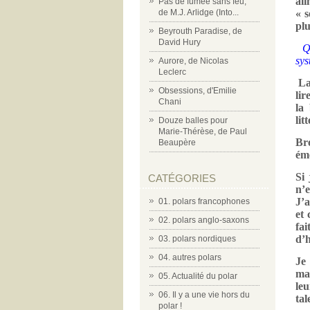
al
Pas de fumée sans feu,
de M.J. Arlidge (Into...
« s
plu
Beyrouth Paradise, de
David Hury
Q
sys
Aurore, de Nicolas
Leclerc
La
Obsessions, d'Emilie
lir
Chani
la 
lit
Douze balles pour
Marie-Thérèse, de Paul
Bre
Beaupère
émo
Si 
CATÉGORIES
n’
J’a
01. polars francophones
et 
02. polars anglo-saxons
fai
d’h
03. polars nordiques
04. autres polars
Je
mai
05. Actualité du polar
le
06. Il y a une vie hors du
tal
polar !