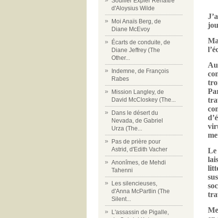
Souiller Expier Renaître
d'Aloysius Wilde
J’a
Moi Anaïs Berg, de
jou
Diane McEvoy
Ma
Écarts de conduite, de
l’é
Diane Jeffrey (The
Other...
Au 
Indemne, de François
con
Rabes
tr
Pa
Mission Langley, de
tra
David McCloskey (The...
co
Dans le désert du
d’é
Nevada, de Gabriel
vir
Urza (The...
met
Pas de prière pour
Astrid, d'Edith Vacher
Le
lai
Anonîmes, de Mehdi
lit
Tahenni
sus
Les silencieuses,
so
d'Anna McPartlin (The
tra
Silent...
Me
L'assassin de Pigalle,