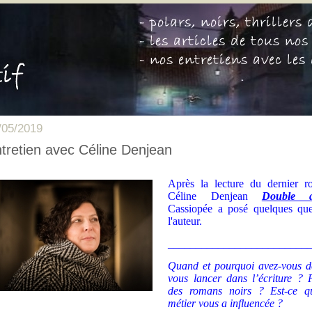
/05/2019
tretien avec Céline Denjean
Après la lecture du dernier 
Céline Denjean
Double a
Cassiopée a posé quelques que
l'auteur.
_________________________
Quand et pourquoi avez-vous d
vous lancer dans l’écriture ? 
des romans noirs ? Est-ce q
métier vous a influencée ?