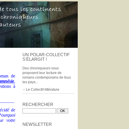
UN POLAR-COLLECTIF
S'ÉLARGIT !
Des chroniqueurs vous
proposent leur lecture de
roman de
romans contemporains de tous
mnésie
,
les pays...
stions à
Le Collectif-littérature
_______
RECHERCHER
écidé de
Pourquoi
ue votre
NEWSLETTER