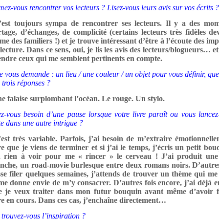
mez-vous rencontrer vos lecteurs ? Lisez-vous leurs avis sur vos écrits ?
’est toujours sympa de rencontrer ses lecteurs. Il y a des mo
tage, d’échanges, de complicité (certains lecteurs très fidèles de
e des familiers !) et je trouve intéressant d’être à l’écoute des im
lecture. Dans ce sens, oui, je lis les avis des lecteurs/blogueurs… e
endre ceux qui me semblent pertinents en compte.
je vous demande : un lieu / une couleur / un objet pour vous définir, que
 trois réponses ?
e falaise surplombant l’océan. Le rouge. Un stylo.
z-vous besoin d’une pause lorsque votre livre paraît ou vous lancez
te dans une autre intrigue ?
est très variable. Parfois, j’ai besoin de m’extraire émotionnell
re que je viens de terminer et si j’ai le temps, j’écris un petit bo
a rien à voir pour me « rincer » le cerveau ! J’ai produit une
nche, un road-movie burlesque entre deux romans noirs. D’autres 
sse filer quelques semaines, j’attends de trouver un thème qui me
me donne envie de m’y consacrer. D’autres fois encore, j’ai déjà en
e je veux traiter dans mon futur bouquin avant même d’avoir 
re en cours. Dans ces cas, j’enchaîne directement…
trouvez-vous l’inspiration ?