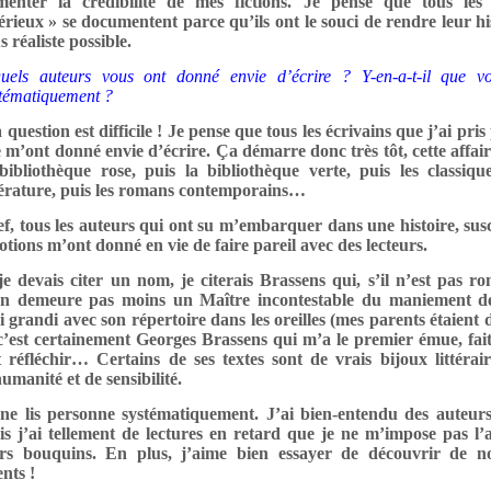
imenter la crédibilité de mes fictions. Je pense que tous les
érieux » se documentent parce qu’ils ont le souci de rendre leur hi
s réaliste possible.
uels auteurs vous ont donné envie d’écrire ? Y-en-a-t-il que vo
tématiquement ?
 question est difficile ! Je pense que tous les écrivains que j’ai pris 
e m’ont donné envie d’écrire. Ça démarre donc très tôt, cette affai
bibliothèque rose, puis la bibliothèque verte, puis les classiqu
térature, puis les romans contemporains…
f, tous les auteurs qui ont su m’embarquer dans une histoire, susc
tions m’ont donné en vie de faire pareil avec des lecteurs.
je devais citer un nom, je citerais Brassens qui, s’il n’est pas ro
en demeure pas moins un Maître incontestable du maniement d
i grandi avec son répertoire dans les oreilles (mes parents étaient 
c’est certainement Georges Brassens qui m’a le premier émue, fait
t réfléchir… Certains de ses textes sont de vrais bijoux littérair
umanité et de sensibilité.
 ne lis personne systématiquement. J’ai bien-entendu des auteurs
s j’ai tellement de lectures en retard que je ne m’impose pas l’
urs bouquins. En plus, j’aime bien essayer de découvrir de 
ents !