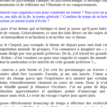
termes de psychologie clinique, de psychosociologie, d’héritage cul
nsmission et de réflexion sur l’Humain et ses comportements.
ment vous organisez-vous pour construire un roman ? Vous avez un p
es, une idée de la fin, la trame générale ? Combien de temps de recher
lexions en amont avant d’écrire ?
 pars d’un thème qui m’intrigue et dont je pense qu’il peut fair
et de roman. Généralement, ce sont des faits divers ou des sujets d
 m’interpellent et m’incitent à m’arrêter sur ce thème.
r le Cheptel, par exemple, le thème de départ pour moi était cel
nipulation mentale de groupes. J’ai commencé à imaginer un « c
ain dirigé par une grande prêtresse. De là, j’ai tricoté les grands
fiction : d’où venaient ces gens sous emprise et coupés du monde
ient la motivation et les intérêts de cette grande prêtresse ?...
 canevas a pris forme et j’ai créé les personnages au travers 
istoire allait être racontée. Ensuite, je me suis lancée. J’aime 
isser du champ parce que l’expérience m’a montré que certaine
rtains rebondissements viennent en cours de route. Donc je n’a
an détaillé quand je démarre l’écriture. J’ai un point de dép
stination approximative et quelques points d’amarrage qui 
onner mon récit. Le reste du voyage s’opère jour après jour.
 passe effectivement beaucoup de temps à effectuer des recherc