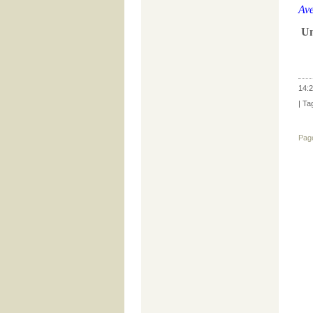
Ave
Un
14:2
| Ta
Pag