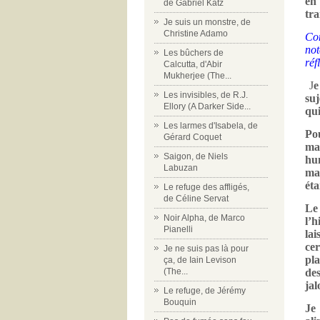
en 
de Gabriel Katz
tra
Je suis un monstre, de
Christine Adamo
Com
not
Les bûchers de
réf
Calcutta, d'Abir
Mukherjee (The...
J
e
Les invisibles, de R.J.
suj
Ellory (A Darker Side...
qui
Les larmes d'Isabela, de
Pou
Gérard Coquet
ma
Saigon, de Niels
hum
Labuzan
ma 
éta
Le refuge des affligés,
de Céline Servat
Le
Noir Alpha, de Marco
l’h
Pianelli
la
ce
Je ne suis pas là pour
pl
ça, de Iain Levison
(The...
de
jal
Le refuge, de Jérémy
Bouquin
Je