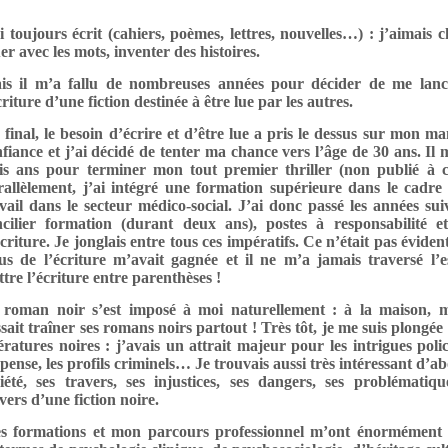
i toujours écrit (cahiers, poèmes, lettres, nouvelles…) : j’aimais 
er avec les mots, inventer des histoires.
is il m’a fallu de nombreuses années pour décider de me lan
criture d’une fiction destinée à être lue par les autres.
final, le besoin d’écrire et d’être lue a pris le dessus sur mon m
fiance et j’ai décidé de tenter ma chance vers l’âge de 30 ans. Il 
ois ans pour terminer mon tout premier thriller (non publié à c
rallèlement, j’ai intégré une formation supérieure dans le cadr
vail dans le secteur médico-social. J’ai donc passé les années sui
ncilier formation (durant deux ans), postes à responsabilité et
criture. Je jonglais entre tous ces impératifs. Ce n’était pas éviden
us de l’écriture m’avait gagnée et il ne m’a jamais traversé l’e
tre l’écriture entre parenthèses !
 roman noir s’est imposé à moi naturellement : à la maison,
ssait traîner ses romans noirs partout ! Très tôt, je me suis plongée
tératures noires : j’avais un attrait majeur pour les intrigues polic
pense, les profils criminels… Je trouvais aussi très intéressant d’a
ciété, ses travers, ses injustices, ses dangers, ses problémati
vers d’une fiction noire.
s formations et mon parcours professionnel m’ont énormément