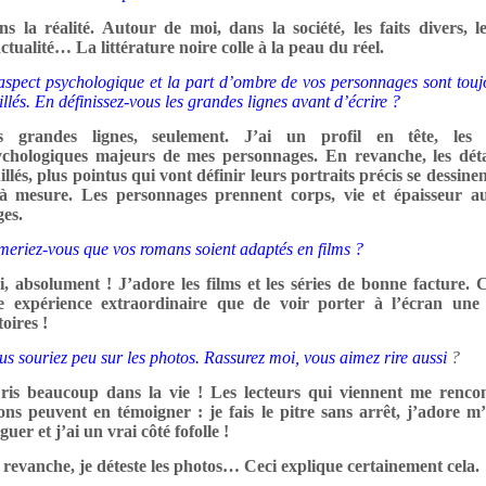
s la réalité. Autour de moi, dans la société, les faits divers, le
ctualité… La littérature noire colle à la peau du réel.
aspect psychologique et la part d’ombre de vos personnages sont touj
illés. En définissez-vous les grandes lignes avant d’écrire ?
s grandes lignes, seulement. J’ai un profil en tête, les r
ychologiques majeurs de mes personnages. En revanche, les déta
illés, plus pointus qui vont définir leurs portraits précis se dessine
 à mesure. Les personnages prennent corps, vie et épaisseur au
es.
meriez-vous que vos romans soient adaptés en films ?
, absolument ! J’adore les films et les séries de bonne facture. C
e expérience extraordinaire que de voir porter à l’écran un
toires !
us souriez peu sur les photos. Rassurez moi, vous aimez rire aussi
?
 ris beaucoup dans la vie ! Les lecteurs qui viennent me renco
ons peuvent en témoigner : je fais le pitre sans arrêt, j’adore m
guer et j’ai un vrai côté fofolle !
revanche, je déteste les photos… Ceci explique certainement cela.