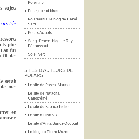
Pol'art noir
s sujets
Polar, noir et blanc
Polarmania, le blog de Hervé
ours très
Sard
Polars Actuels
essorts
Sang d'encre, blog de Ray
ils plus
Pédoussaut
nt au fur
Soleil vert
 fil des
SITES D'AUTEURS DE
POLARS
e serait
Le site de Pascal Marmet
e de mes
Le site de Natacha
Calestrémé
Le site de Fabrice Pichon
ntrer en
Le site d'Elisa Vix
’amuser,
Le site d'Anita Baños-Dudouit
Le blog de Pierre Mazet