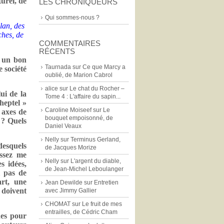
turel, de
LES CHRONIQUEURS
Qui sommes-nous ?
lan, des
ches, de
COMMENTAIRES
RÉCENTS
e un bon
Taurnada
sur
Ce que Marcy a
e société
oublié, de Marion Cabrol
alice
sur
Le chat du Rocher –
ui de la
Tome 4 : L'affaire du sapin...
heptel »
Caroline Moiseef
sur
Le
 axes de
bouquet empoisonné, de
 ? Quels
Daniel Veaux
Nelly
sur
Terminus Gerland,
desquels
de Jacques Morize
assez me
Nelly
sur
L'argent du diable,
s idées,
de Jean-Michel Leboulanger
i pas de
art, une
Jean Dewilde
sur
Entretien
doivent
avec Jimmy Gallier
CHOMAT
sur
Le fruit de mes
entrailles, de Cédric Cham
hes pour