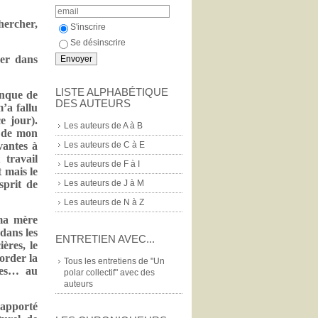
chercher,
S'inscrire
Se désinscrire
cer dans
LISTE ALPHABÉTIQUE
anque de
DES AUTEURS
m’a fallu
e jour).
Les auteurs de A à B
e de mon
Les auteurs de C à E
vantes à
 travail
Les auteurs de F à I
t mais le
Les auteurs de J à M
sprit de
Les auteurs de N à Z
 ma mère
 dans les
ENTRETIEN AVEC...
ières, le
border la
Tous les entretiens de "Un
ques… au
polar collectif" avec des
auteurs
 apporté