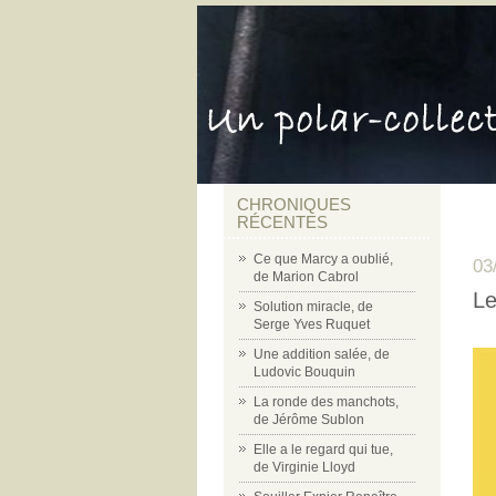
CHRONIQUES
RÉCENTES
Ce que Marcy a oublié,
03
de Marion Cabrol
Le
Solution miracle, de
Serge Yves Ruquet
Une addition salée, de
Ludovic Bouquin
La ronde des manchots,
de Jérôme Sublon
Elle a le regard qui tue,
de Virginie Lloyd