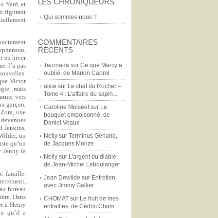
LES CHRONIQUEURS
u Yard, et
o figurant
Qui sommes-nous ?
tiellement
COMMENTAIRES
exactement
RÉCENTS
tephenson,
i en hiver
Taurnada
sur
Ce que Marcy a
ne l’a pas
oublié, de Marion Cabrol
 nouvelles.
que Victor
alice
sur
Le chat du Rocher –
ogie, mais
Tome 4 : L'affaire du sapin...
ourner vers
un garçon,
Caroline Moiseef
sur
Le
 Zora, une
bouquet empoisonné, de
nt devenues
Daniel Veaux
d Jenkins,
Wilder, un
Nelly
sur
Terminus Gerland,
juste qu’un
de Jacques Morize
r Jenny la
Nelly
sur
L'argent du diable,
de Jean-Michel Leboulanger
e famille.
Jean Dewilde
sur
Entretien
terrement,
avec Jimmy Gallier
’au bureau
rière. Dans
CHOMAT
sur
Le fruit de mes
et à Henry
entrailles, de Cédric Cham
n qu’il a