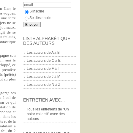
n Carr, le
S'inscrire
es vogues.
Se désinscrire
 une forte
jets ne se
 journaux.
agit de se
 frelatés,
LISTE ALPHABÉTIQUE
antastique
DES AUTEURS
Les auteurs de A à B
 gagné son
son ami le
Les auteurs de C à E
eloppé, ce
Les auteurs de F à I
a première
és (prêtés)
Les auteurs de J à M
ut au plus
Les auteurs de N à Z
égorge ses
u à col de
ENTRETIEN AVEC...
par ce qui
station de
Tous les entretiens de "Un
amponne et
polar collectif" avec des
… dans les
auteurs
s et de la
habitant à
 foi, du 2