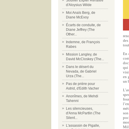
Souiller Expier Renaître
d'Aloysius Wilde
Moi Anaïs Berg, de
Diane McEvoy
Écarts de conduite, de
Diane Jeffrey (The
Other...
ren
des
Indemne, de François
tout
Rabes
En 
Mission Langley, de
com
David McCloskey (The...
doc
Dans le désert du
qui
Nevada, de Gabriel
visi
Urza (The...
en 
un 
Pas de prière pour
Astrid, d'Edith Vacher
L’a
spe
Anonîmes, de Mehdi
fou
Tahenni
l’e
mét
Les silencieuses,
son
d'Anna McPartlin (The
poc
Silent...
mon
L'assassin de Pigalle,
Mil