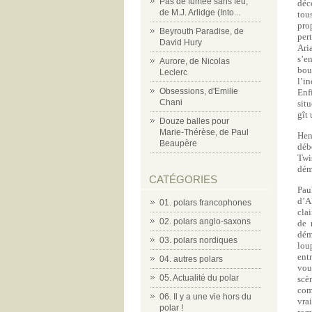
Pas de fumée sans feu,
déc
de M.J. Arlidge (Into...
tou
pro
Beyrouth Paradise, de
per
David Hury
Ari
s’en
Aurore, de Nicolas
bou
Leclerc
l’i
Obsessions, d'Emilie
Enf
Chani
situ
gît
Douze balles pour
Marie-Thérèse, de Paul
Hen
Beaupère
déb
Twis
dém
CATÉGORIES
Pau
d’A
01. polars francophones
cla
02. polars anglo-saxons
de 
dém
03. polars nordiques
lou
ent
04. autres polars
vou
05. Actualité du polar
scè
com
06. Il y a une vie hors du
vra
polar !