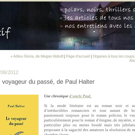
« Adieu Gloria, de Megan Abbott
|
Page d'accueil
|
Organes à tous les coups
Ala
/06/2012
 voyageur du passé, de Paul Halter
Une chronique
d'oncle Paul
.
Si la mode littéraire est au roman noir et au 
d’irréductibles romanciers et tout autant de le
passionnent toujours pour le roman policier, le vra
particulièrement pour le roman d’énigme, de mystère, e
particulier plus ou moins boudé mais très jubilatoi
proposant à la sagacité des amateurs la résolution de m
chambre closes.