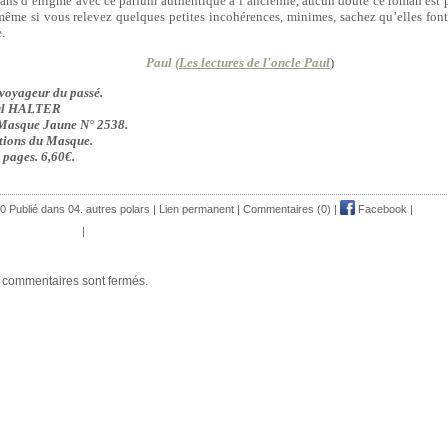
ans d’énigme avec ce parfum authentique à l’ancienne, aucun doute ce roman est 
même si vous relevez quelques petites incohérences, minimes, sachez qu’elles font
.
Paul (
Les lectures de l'oncle Paul
)
voyageur du passé.
ul HALTER
Masque Jaune N° 2538.
tions du Masque.
 pages. 6,60€.
0 Publié dans
04. autres polars
|
Lien permanent
|
Commentaires (0)
|
Facebook
|
|
 commentaires sont fermés.