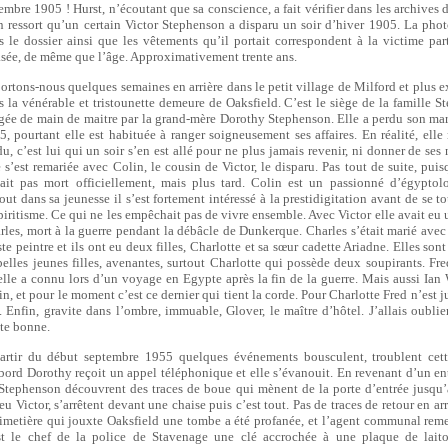
embre 1905 ! Hurst, n’écoutant que sa conscience, a fait vérifier dans les archives d
en ressort qu’un certain Victor Stephenson a disparu un soir d’hiver 1905. La phot
s le dossier ainsi que les vêtements qu’il portait correspondent à la victime par
asée, de même que l’âge. Approximativement trente ans.
ortons-nous quelques semaines en arrière dans le petit village de Milford et plus 
s la vénérable et tristounette demeure de Oaksfield. C’est le siège de la famille S
igée de main de maitre par la grand-mère Dorothy Stephenson. Elle a perdu son mar
5, pourtant elle est habituée à ranger soigneusement ses affaires. En réalité, elle 
du, c’est lui qui un soir s’en est allé pour ne plus jamais revenir, ni donner de ses
e s’est remariée avec Colin, le cousin de Victor, le disparu. Pas tout de suite, puis
tait pas mort officiellement, mais plus tard. Colin est un passionné d’égyptol
out dans sa jeunesse il s’est fortement intéressé à la prestidigitation avant de se t
spiritisme. Ce qui ne les empêchait pas de vivre ensemble. Avec Victor elle avait eu 
rles, mort à la guerre pendant la débâcle de Dunkerque. Charles s’était marié avec
ste peintre et ils ont eu deux filles, Charlotte et sa sœur cadette Ariadne. Elles so
belles jeunes filles, avenantes, surtout Charlotte qui possède deux soupirants. Fre
elle a connu lors d’un voyage en Egypte après la fin de la guerre. Mais aussi Ian 
in, et pour le moment c’est ce dernier qui tient la corde. Pour Charlotte Fred n’est 
. Enfin, gravite dans l’ombre, immuable, Glover, le maître d’hôtel. J’allais oublie
ite bonne.
artir du début septembre 1955 quelques événements bousculent, troublent cett
bord Dorothy reçoit un appel téléphonique et elle s’évanouit. En revenant d’un en
 Stephenson découvrent des traces de boue qui mènent de la porte d’entrée jusqu
eu Victor, s’arrêtent devant une chaise puis c’est tout. Pas de traces de retour en ar
cimetière qui jouxte Oaksfield une tombe a été profanée, et l’agent communal rem
t le chef de la police de Stavenage une clé accrochée à une plaque de laito