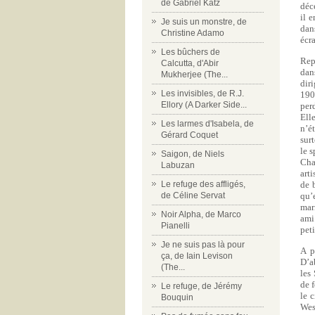
de Gabriel Katz
déc
il 
Je suis un monstre, de
dan
Christine Adamo
écr
Les bûchers de
Rep
Calcutta, d'Abir
dan
Mukherjee (The...
dir
Les invisibles, de R.J.
190
Ellory (A Darker Side...
per
Ell
Les larmes d'Isabela, de
n’é
Gérard Coquet
surt
le 
Saigon, de Niels
Cha
Labuzan
arti
Le refuge des affligés,
de 
de Céline Servat
qu’
mar
Noir Alpha, de Marco
ami
Pianelli
pet
Je ne suis pas là pour
A p
ça, de Iain Levison
D’a
(The...
les
de f
Le refuge, de Jérémy
le 
Bouquin
Wes