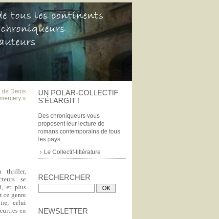
, de Denis
UN POLAR-COLLECTIF
mercery »
S'ÉLARGIT !
Des chroniqueurs vous
proposent leur lecture de
romans contemporains de tous
les pays...
Le Collectif-littérature
thriller,
RECHERCHER
cteurs se
i, et plus
t ce genre
re, celui
eurtres en
NEWSLETTER