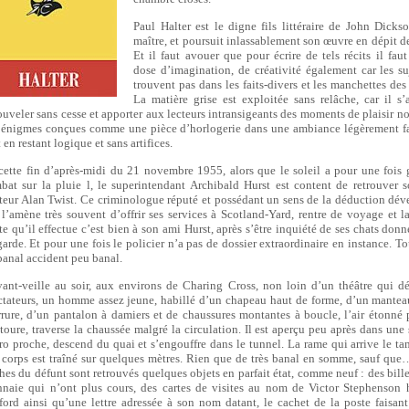
Paul Halter est le digne fils littéraire de John Dickso
maître, et poursuit inlassablement son œuvre en dépit d
Et il faut avouer que pour écrire de tels récits il faut
dose d’imagination, de créativité également car les su
trouvent pas dans les faits-divers et les manchettes des
La matière grise est exploitée sans relâche, car il s’
ouveler sans cesse et apporter aux lecteurs intransigeants des moments de plaisir non
 énigmes conçues comme une pièce d’horlogerie dans une ambiance légèrement f
 en restant logique et sans artifices.
cette fin d’après-midi du 21 novembre 1955, alors que le soleil a pour une fois
bat sur la pluie l, le superintendant Archibald Hurst est content de retrouver 
teur Alan Twist. Ce criminologue réputé et possédant un sens de la déduction dév
 l’amène très souvent d’offrir ses services à Scotland-Yard, rentre de voyage et l
te qu’il effectue c’est bien à son ami Hurst, après s’être inquiété de ses chats donn
garde. Et pour une fois le policier n’a pas de dossier extraordinaire en instance. To
banal accident peu banal.
vant-veille au soir, aux environs de Charing Cross, non loin d’un théâtre qui d
ctateurs, un homme assez jeune, habillé d’un chapeau haut de forme, d’un mantea
rrure, d’un pantalon à damiers et de chaussures montantes à boucle, l’air étonné 
ntoure, traverse la chaussée malgré la circulation. Il est aperçu peu après dans une 
ro proche, descend du quai et s’engouffre dans le tunnel. La rame qui arrive le t
 corps est traîné sur quelques mètres. Rien que de très banal en somme, sauf que
hes du défunt sont retrouvés quelques objets en parfait état, comme neuf : des billet
naie qui n’ont plus cours, des cartes de visites au nom de Victor Stephenson 
ford ainsi qu’une lettre adressée à son nom datant, le cachet de la poste faisant