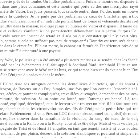
ouverte près de la tombe. Un indice probablement. Puis une montre est disposée à
s dans une pièce commune, et cette montre qui porte au dos une inscription rayée,
priété de Victor. Les jours passent, tout semble rentrer dans l’ordre, mais un nouve
turbe la quiétude. Je ne parle pas des problèmes de cœur de Charlotte, qui a tro
adne s’embrasser, mais d’un individu portant haut de forme et vêtements décrits ci-d
gouffre dans la maison, se dirige jusqu’au bureau de Victor et disparait. Il laisse de
e et celles-ci s’arrêtent à une porte-fenêtre débouchant sur le jardin. Surpris Col
ndividu avec un instant de retard et il n’a pu que constater qu’il n’y avait plus
in, comme si cela ne suffisait pas, peu de temps après Dorothy est retrouvée dans 
ée dans le cimetière. Elle est morte, la cabane est fermée de l’intérieur et près de 
 un miroir fêlé emprunté à une psyché.
ry West, le policier qui a été amené à plusieurs reprises à se rendre chez les Steph
ordé par les événements et il fait appel à Scotland Yard. Archibald Hurst et so
t se retrouvent avec le bébé sur les bras, ce qui tombe bien car ils avaient bien l’i
êler l’énigme du cadavre dans le métro.
l Halter tisse ses intrigues comme les dentellières d’autrefois, qu’elles soient 
lençon, de Bayeux ou du Puy. Simples, une fois que l’on connait l’ensemble et l
ires, aérées, et pourtant compliquées, travaillées, ouvragées, demandant des heures d
minutie, de précision. Si un point est loupé, tout l’ouvrage est bancal. Là, tout
onté, expliqué, développé, et si le lecteur veut trouver un raté, il lui faut tout ex
pe, chercher dans les circonvolutions des fils de l’énigme la petite bête qui ron
relacs. Evidemment, si vous êtes un LOC (lecteur obsessionnel compulsif) de romans
s espérez trouver dans la narration de la violence, du sang, du sexe, de la vulg
nes d’action à la Rambo ou à la Rocky, vous allez être déçu. Mais si vous voulez par
pagnie de Twist et de Hurst à l’enquête, en tant que témoin assisté, si vous voulez
i moment de pur plaisir, découvrir la solution alambiquée et pourtant si simple, ret