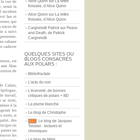
Alice Quinn
sur
La lettre
 la vue de
froissée, d’Alice Quinn
 serait la
l incident
Alice Quinn
sur
La lettre
uvé Ian et
froissée, d’Alice Quinn
essus, qui
s traces de
Cargnelutti Patrick
sur
Peace
in a suivi
and Death, de Patrick
 personne.
Cargnelutti
une cabane
son cadavre
QUELQUES SITES OU
BLOGS CONSACRÉS
enson, est
AUX POLARS :
n ami Alan
ntention de
Bibliofractale
L'actu du noir
de Calais,
’épilogue,
L'écervelé, de bonnes
e travail,
critiques de polars + BD
 se tient,
La plume blanche
aminer à la
gerait les
Le blog de Christophe
 noirs, si
arité, des
Le blog de Jacques
ticiper en
Teissier : lectures et
 passer un
chroniques
rouver les
Le blog de Mimi