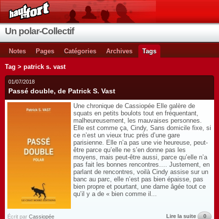
Un polar-Collectif
Notes
Pages
Catégories
Archives
Tags
Tag > patrick s. vast
01/07/2018
Passé double, de Patrick S. Vast
Une chronique de Cassiopée Elle galère de
squats en petits boulots tout en fréquentant,
malheureusement, les mauvaises personnes.
Elle est comme ça, Cindy, Sans domicile fixe, si
ce n’est un vieux truc près d’une gare
parisienne. Elle n’a pas une vie heureuse, peut-
être parce qu’elle ne s’en donne pas les
moyens, mais peut-être aussi, parce qu’elle n’a
pas fait les bonnes rencontres…. Justement, en
parlant de rencontres, voilà Cindy assise sur un
banc au parc, elle n’est pas bien épaisse, pas
bien propre et pourtant, une dame âgée tout ce
qu’il y a de « bien comme il...
Lire la suite
0
Écrit par
Cassiopée