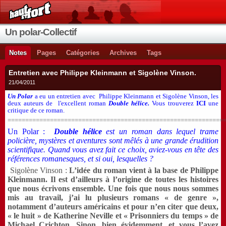
Un polar-Collectif
Notes
Pages
Catégories
Archives
Tags
Entretien avec Philippe Kleinmann et Sigolène Vinson.
21/04/2011
Un Polar
a eu un entretien avec Philippe Kleinmann et Sigolène Vinson, les
deux auteurs de l'excellent roman
Double hélice.
Vous trouverez
ICI
une
critique de ce roman.
=============================================================
Un Polar :
Double hélice
est un roman dans lequel trame
policière, mystères et aventures sont mêlés à une grande érudition
scientifique. Quand vous avez fait ce choix, aviez-vous en tête des
références romanesques, et si oui, lesquelles ?
Sigolène Vinson :
L’idée du roman vient à la base de Philippe
Kleinmann. Il est d’ailleurs à l’origine de toutes les histoires
que nous écrivons ensemble. Une fois que nous nous sommes
mis au travail, j’ai lu plusieurs romans « de genre »,
notamment d’auteurs américains et pour n’en citer que deux,
« le huit » de Katherine Neville et « Prisonniers du temps » de
Michael Crichton. Sinon, bien évidemment, et vous l’avez