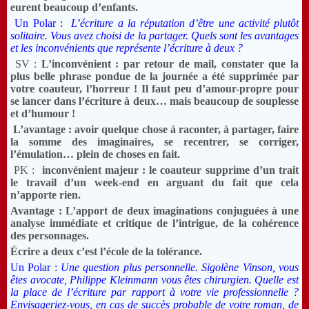
eurent beaucoup d’enfants.
Un Polar :
L’écriture a la réputation d’être une activité plutôt
solitaire. Vous avez choisi de la partager. Quels sont les avantages
et les inconvénients que représente l’écriture à deux ?
SV :
L’inconvénient : par retour de mail, constater que la
plus belle phrase pondue de la journée a été supprimée par
votre coauteur, l’horreur ! Il faut peu d’amour-propre pour
se lancer dans l’écriture à deux… mais beaucoup de souplesse
et d’humour !
L’avantage : avoir quelque chose à raconter, à partager, faire
la somme des imaginaires, se recentrer, se corriger,
l’émulation… plein de choses en fait.
PK :
inconvénient majeur : le coauteur supprime d’un trait
le travail d’un week-end en arguant du fait que cela
n’apporte rien.
Avantage : L’apport de deux imaginations conjuguées à une
analyse immédiate et critique de l’intrigue, de la cohérence
des personnages.
Écrire a deux c’est l’école de la tolérance.
Un Polar :
Une question plus personnelle. Sigolène Vinson, vous
êtes avocate, Philippe Kleinmann vous êtes chirurgien. Quelle est
la place de l’écriture par rapport à votre vie professionnelle ?
Envisageriez-vous, en cas de succès probable de votre roman, de