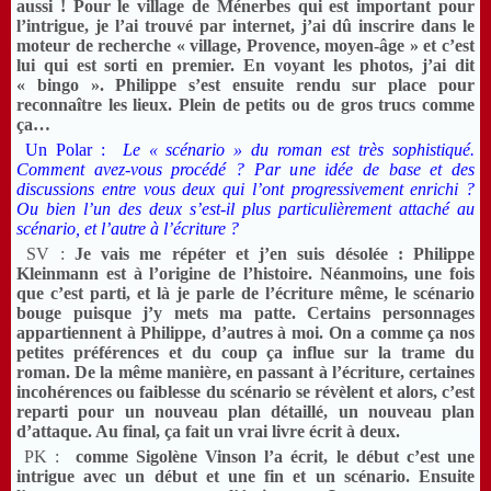
aussi ! Pour le village de Ménerbes qui est important pour
l’intrigue, je l’ai trouvé par internet, j’ai dû inscrire dans le
moteur de recherche « village, Provence, moyen-âge » et c’est
lui qui est sorti en premier. En voyant les photos, j’ai dit
« bingo ». Philippe s’est ensuite rendu sur place pour
reconnaître les lieux. Plein de petits ou de gros trucs comme
ça…
Un Polar :
Le « scénario » du roman est très sophistiqué.
Comment avez-vous procédé ? Par une idée de base et des
discussions entre vous deux qui l’ont progressivement enrichi ?
Ou bien l’un des deux s’est-il plus particulièrement attaché au
scénario, et l’autre à l’écriture ?
SV :
Je vais me répéter et j’en suis désolée : Philippe
Kleinmann est à l’origine de l’histoire. Néanmoins, une fois
que c’est parti, et là je parle de l’écriture même, le scénario
bouge puisque j’y mets ma patte. Certains personnages
appartiennent à Philippe, d’autres à moi. On a comme ça nos
petites préférences et du coup ça influe sur la trame du
roman. De la même manière, en passant à l’écriture, certaines
incohérences ou faiblesse du scénario se révèlent et alors, c’est
reparti pour un nouveau plan détaillé, un nouveau plan
d’attaque. Au final, ça fait un vrai livre écrit à deux.
PK :
comme Sigolène Vinson l’a écrit, le début c’est une
intrigue avec un début et une fin et un scénario. Ensuite