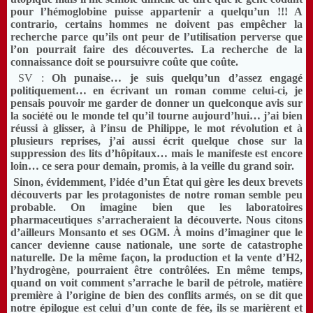
pour l’hémoglobine puisse appartenir a quelqu’un !!! A
contrario, certains hommes ne doivent pas empêcher la
recherche parce qu’ils ont peur de l’utilisation perverse que
l’on pourrait faire des découvertes. La recherche de la
connaissance doit se poursuivre coûte que coûte.
SV :
Oh punaise… je suis quelqu’un d’assez engagé
politiquement… en écrivant un roman comme celui-ci, je
pensais pouvoir me garder de donner un quelconque avis sur
la société ou le monde tel qu’il tourne aujourd’hui… j’ai bien
réussi à glisser, à l’insu de Philippe, le mot révolution et à
plusieurs reprises, j’ai aussi écrit quelque chose sur la
suppression des lits d’hôpitaux… mais le manifeste est encore
loin… ce sera pour demain, promis, à la veille du grand soir.
Sinon, évidemment, l’idée d’un État qui gère les deux brevets
découverts par les protagonistes de notre roman semble peu
probable. On imagine bien que les laboratoires
pharmaceutiques s’arracheraient la découverte. Nous citons
d’ailleurs Monsanto et ses OGM. À moins d’imaginer que le
cancer devienne cause nationale, une sorte de catastrophe
naturelle. De la même façon, la production et la vente d’H2,
l’hydrogène, pourraient être contrôlées. En même temps,
quand on voit comment s’arrache le baril de pétrole, matière
première à l’origine de bien des conflits armés, on se dit que
notre épilogue est celui d’un conte de fée, ils se marièrent et