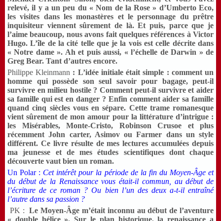
relevé, il y a un peu du « Nom de la Rose » d’Umberto Eco,
les visites dans les monastères et le personnage du prêtre
inquisiteur viennent sûrement de là. Et puis, parce que je
l’aime beaucoup, nous avons fait quelques références à Victor
Hugo. L’île de la cité telle que je la vois est celle décrite dans
« Notre dame ». Ah et puis aussi, « l’échelle de Darwin » de
Greg Bear. Tant d’autres encore.
Philippe Kleinmann
: L’idée initiale était simple : comment un
homme qui possède son seul savoir pour bagage, peut-il
survivre en milieu hostile ? Comment peut-il survivre et aider
sa famille qui est en danger ? Enfin comment aider sa famille
quand cinq siècles vous en sépare. Cette trame romanesque
vient sûrement de mon amour pour la littérature d’intrigue :
les Misérables, Monte-Cristo, Robinson Crusoe et plus
récemment John carter, Asimov ou Farmer dans un style
différent. Ce livre résulte de mes lectures accumulées depuis
ma jeunesse et de mes études scientifiques dont chaque
découverte vaut bien un roman.
Un Polar :
Cet intérêt pour la période de la fin du Moyen-Âge et
du début de la Renaissance vous était-il commun, au début de
l’écriture de ce roman ? Ou bien l’un des deux a-t-il entraîné
l’autre dans sa passion ?
PK :
Le Moyen-Âge m’était inconnu au début de l’aventure
« double hélice ». Sur le plan historique, la renaissance a