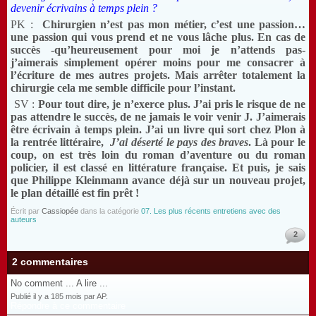
devenir écrivains à temps plein ?
PK :
Chirurgien n’est pas mon métier, c’est une passion…
une passion qui vous prend et ne vous lâche plus. En cas de
succès -qu’heureusement pour moi je n’attends pas-
j’aimerais simplement opérer moins pour me consacrer à
l’écriture de mes autres projets. Mais arrêter totalement la
chirurgie cela me semble difficile pour l’instant.
SV :
Pour tout dire, je n’exerce plus. J’ai pris le risque de ne
pas attendre le succès, de ne jamais le voir venir
J
. J’aimerais
être écrivain à temps plein. J’ai un livre qui sort chez Plon à
la rentrée littéraire,
J’ai
déserté le pays des braves
. Là pour le
coup, on est très loin du roman d’aventure ou du roman
policier, il est classé en littérature française. Et puis, je sais
que Philippe Kleinmann avance déjà sur un nouveau projet,
le plan détaillé est fin prêt !
Écrit par
Cassiopée
dans la catégorie
07. Les plus récents entretiens avec des
auteurs
2
2 commentaires
No comment ... A lire ...
Publié il y a 185 mois par AP.
Répondre à ce commentaire