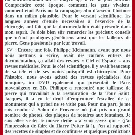
Comprendre cette époque, comment les gens vivaient,
comment était Paris ou la campagne, afin d‘asseoir l’histoire
dans un milieu plausible. Pour le versant scientifique, les
longues années d’étude nécessaires à l’exercice de la
chirurgie, ont fait que la documentation était présente dans
mon esprit. Je dois bien sûr remercier les précieux conseils
que m’ont prodigués généticiens ainsi que les tailleurs de
pierre. Gens passionnés par leur travail.
SV :
Encore une fois, Philippe Kleinmann, avant que nous
nous mettions à écrire, avait des cartons entiers de
documentation, ça allait des revues « Ciel et Espace » aux
revues médicales. Pour le côté scientifique, il y avait beaucoup
de sa tête et de ses mains puisqu’il est chirurgien. Pour
l’histoire, nous avons acheté des revues spécialisées, des
bouquins, un DVD également qui présentait le Paris
moyenâgeux en 3D. Philippe a rencontré une tailleuse de
pierre qui travaillait à la restauration de la Tour Saint-
Jacques, il a eu le droit d’emprunter l’escalier de ce
monument qui a priori ne se visite pas. Pour ma part, je me
suis rendue à Salon de Provence où j’ai pris un grand
nombre de photos, des plaques de notaires aux fontaines. Je
suis allée visiter le musée dédié « à vous savez qui » (j’ai
l’impression de faire du Harry Potter là !), j’en ai rapporté
des recettes de simples et de confitures et quelques prédictions