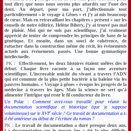
tout dire) que nous nous soyons plus attardés sur l’une des
deux. Au départ, pour ma part, j’affectionnais tout
particulièrement « le voyage à Gênes » et j’y ai mis beaucoup
de cœur. Mais en retravaillant les chapitres « présent » sur les
conseils de notre éditrice, Hélène Bihery, j’y ai trouvé pas mal
de plaisir. Moi qui ne suis pas scientifique, j’ai vraiment
apprécié de tenter de comprendre les principes de base de la
génétique. Et ensuite, dans un souci de cohérence, de
rattacher dans la construction même du récit, les événements
actuels aux événements passés. Une bonne gymnastique
intellectuelle.
PK :
Effectivement, les deux histoires étaient mêlées dès le
début. Chaque livre raconte à sa façon une aventure
scientifique. L’incroyable unicité du vivant a travers l’ADN
qui est commun de la plus petite bactérie à la baleine via les
pauvres humains. « Voyage à gênes » évoque les progrès de la
médecine à travers les âges. Mais la science ne sert qu’à
alimenter l’intrigue qui reste le fil conducteur du livre.
Un Polar :
Comment avez-vous travaillé pour réunir la
documentation scientifique et historique (que je suppose
e
volumineuse) sur le XVI
siècle ? Ce travail de documentation a-t-
il été antérieur au début de l’écriture du roman ?
PK :
Le travail de documentation a duré presque deux ans.
La documentation sur le moyen âge a été la plus difficile.