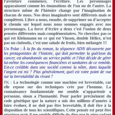
l’aventure commence, l’écriture. Les personnages
apparaissent comme les émanations de l’un ou de l’autre. La
structure même de l’histoire change par l’imagination de
chacun de nous. Nos deux imaginaires sont différents mais se
complètent. Libre a nous, ensuite, de supprimer ou d’accepter
le chemin sur lequel nous nous sommes engagés avec nos
personnages. La force d’écrire a deux c’est l’union de deux
pensées différentes mais complémentaires. Ne cherchez pas ce
qui est Kleinmann ou ce qui est Vinson, double Hélice, n’est
pas un clafoutis, c’est une salade de fruits, bien mélangée !!!
Un Polar :
À la fin du roman, la séquence ADN découverte par
les protagonistes de l’histoire, qui doit permettre la guérison du
cancer, est abandonnée au service public et l’état décide de gérer
lui-même les conséquences financières et sanitaires de ce remède.
Est-ce crédible dans une société comme la nôtre, dans laquelle
l’argent est roi ? Plus généralement, quel est votre point de vue
sur la brevetabilité du vivant ?
PK :
La technologie comme une machine est brevetable, car
elle repose sur des techniques crée par l’homme. La
connaissance fondamentale me semble n’appartenir a
personne, sinon a l’humanité. Pour parler précisément du
code génétique que la nature a mis des millions d’années à
faire évoluer, il ne doit pas être brevetable, il doit être à la
disposition de tous les scientifiques. Cette pensée est peut être
utopique mais il me semble difficile de dire que le gène codant