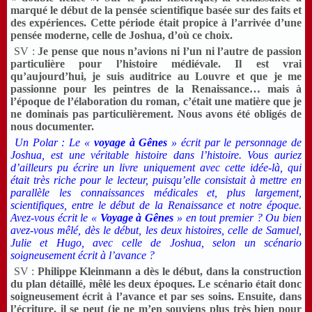
marqué le début de la pensée scientifique basée sur des faits et
des expériences. Cette période était propice à l’arrivée d’une
pensée moderne, celle de Joshua, d’où ce choix.
SV :
Je pense que nous n’avions ni l’un ni l’autre de passion
particulière pour l’histoire médiévale. Il est vrai
qu’aujourd’hui, je suis auditrice au Louvre et que je me
passionne pour les peintres de la Renaissance… mais à
l’époque de l’élaboration du roman, c’était une matière que je
ne dominais pas particulièrement. Nous avons été obligés de
nous documenter.
Un Polar : Le «
voyage à Gênes
» écrit par le personnage de
Joshua, est une véritable histoire dans l’histoire. Vous auriez
d’ailleurs pu écrire un livre uniquement avec cette idée-là, qui
était très riche pour le lecteur, puisqu’elle consistait à mettre en
parallèle les connaissances médicales et, plus largement,
scientifiques, entre le début de la Renaissance et notre époque.
Avez-vous écrit le «
Voyage à Gênes
» en tout premier ? Ou bien
avez-vous mêlé, dès le début, les deux histoires, celle de Samuel,
Julie et Hugo, avec celle de Joshua, selon un scénario
soigneusement écrit à l’avance ?
SV :
Philippe Kleinmann a dès le début, dans la construction
du plan détaillé, mêlé les deux époques. Le scénario était donc
soigneusement écrit à l’avance et par ses soins. Ensuite, dans
l’écriture, il se peut (je ne m’en souviens plus très bien pour