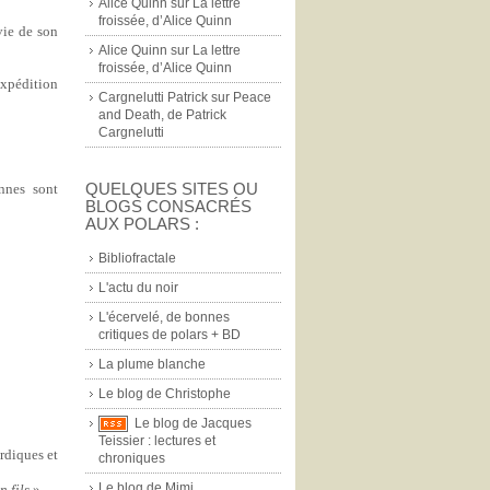
Alice Quinn
sur
La lettre
froissée, d’Alice Quinn
vie de son
Alice Quinn
sur
La lettre
froissée, d’Alice Quinn
expédition
Cargnelutti Patrick
sur
Peace
and Death, de Patrick
Cargnelutti
QUELQUES SITES OU
nnes sont
BLOGS CONSACRÉS
AUX POLARS :
Bibliofractale
L'actu du noir
L'écervelé, de bonnes
critiques de polars + BD
La plume blanche
Le blog de Christophe
Le blog de Jacques
Teissier : lectures et
rdiques et
chroniques
Le blog de Mimi
n fils.
»