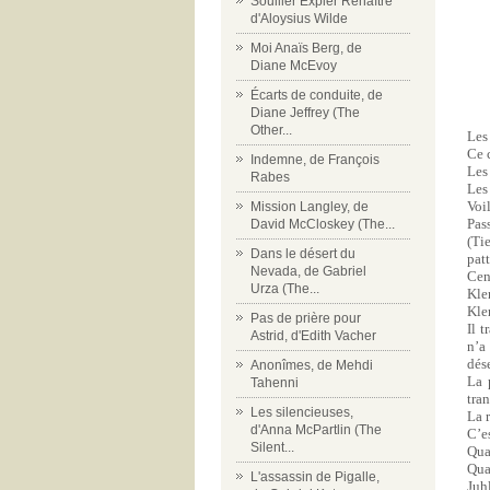
Souiller Expier Renaître
d'Aloysius Wilde
Moi Anaïs Berg, de
Diane McEvoy
Écarts de conduite, de
Diane Jeffrey (The
Other...
Les
Ce 
Indemne, de François
Les
Rabes
Les
Voil
Mission Langley, de
Pas
David McCloskey (The...
(Ti
Dans le désert du
pat
Nevada, de Gabriel
Cend
Urza (The...
Kle
Klem
Pas de prière pour
Il 
Astrid, d'Edith Vacher
n’a
dés
Anonîmes, de Mehdi
La 
Tahenni
tra
Les silencieuses,
La 
d'Anna McPartlin (The
C’es
Silent...
Qua
Qua
L'assassin de Pigalle,
Juhl