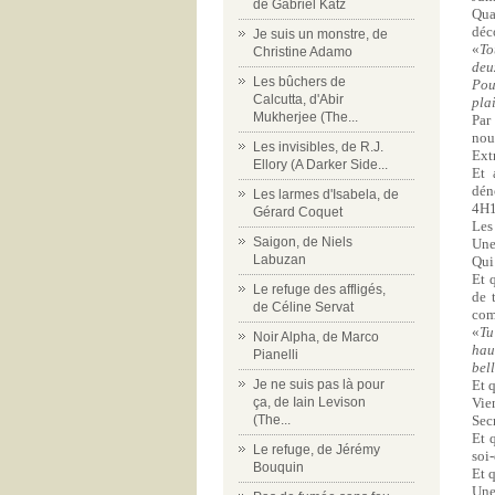
de Gabriel Katz
Qua
déc
Je suis un monstre, de
«
To
Christine Adamo
deux
Les bûchers de
Pou
Calcutta, d'Abir
plai
Mukherjee (The...
Par
nous
Les invisibles, de R.J.
Ext
Ellory (A Darker Side...
Et 
dén
Les larmes d'Isabela, de
4H1
Gérard Coquet
Les
Saigon, de Niels
Une
Labuzan
Qui
Et 
Le refuge des affligés,
de 
de Céline Servat
com
«
Tu
Noir Alpha, de Marco
hau
Pianelli
bel
Je ne suis pas là pour
Et 
ça, de Iain Levison
Vie
(The...
Sec
Et 
Le refuge, de Jérémy
soi-
Bouquin
Et q
Une