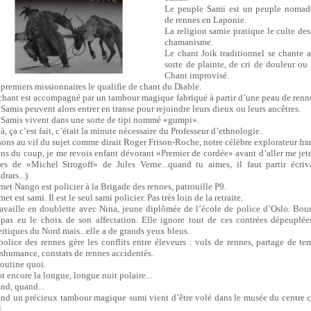
Le peuple Sami est un peuple nomade
de rennes en Laponie.
La religion samie pratique le culte des
chamanisme.
Le chant Joik traditionnel se chante a
sorte de plainte, de cri de douleur ou 
Chant improvisé.
 premiers missionnaires le qualifie de chant du Diable.
chant est accompagné par un tambour magique fabriqué à partir d’une peau de renn
 Samis peuvent alors entrer en transe pour rejoindre leurs dieux ou leurs ancêtres.
 Samis vivent dans une sorte de tipi nommé «gumpi».
à, ça c’est fait, c’était la minute nécessaire du Professeur d’ethnologie.
sons au vif du sujet comme dirait Roger Frison-Roche, notre célèbre explorateur fra
ens du coup, je me revois enfant dévorant «Premier de cordée» avant d’aller me jete
tes de «Michel Strogoff» de Jules Verne...quand tu aimes, il faut partir écriv
rars...)
met Nango est policier à la Brigade des rennes, patrouille P9.
et est sami. Il est le seul sami policier. Pas très loin de la retraite.
travaille en doublette avec Nina, jeune diplômée de l’école de police d’Oslo. Bours
 pas eu le choix de son affectation. Elle ignore tout de ces contrées dépeuplée
ertiques du Nord mais...elle a de grands yeux bleus.
police des rennes gère les conflits entre éleveurs : vols de rennes, partage de terr
nshumance, constats de rennes accidentés.
routine quoi.
t encore la longue, longue nuit polaire...
nd, quand...
nd un précieux tambour magique sumi vient d’être volé dans le musée du centre c
.