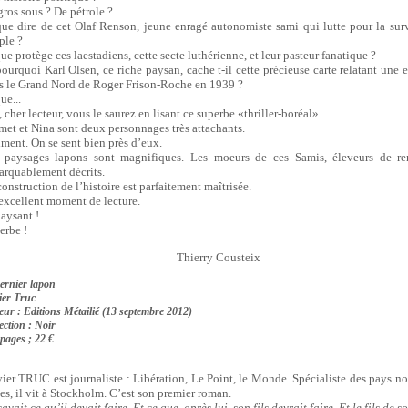
gros sous ? De pétrole ?
que dire de cet Olaf Renson, jeune enragé autonomiste sami qui lutte pour la sur
ple ?
ue protège ces laestadiens, cette secte luthérienne, et leur pasteur fanatique ?
pourquoi Karl Olsen, ce riche paysan, cache t-il cette précieuse carte relatant une 
s le Grand Nord de Roger Frison-Roche en 1939 ?
ue...
 cher lecteur, vous le saurez en lisant ce superbe «thriller-boréal».
met et Nina sont deux personnages très attachants.
iment. On se sent bien près d’eux.
 paysages lapons sont magnifiques. Les moeurs de ces Samis, éleveurs de re
arquablement décrits.
onstruction de l’histoire est parfaitement maîtrisée.
excellent moment de lecture.
aysant !
erbe !
Thierry Cousteix
ernier lapon
ier Truc
eur :
Editions Métailié (13 septembre 2012)
ection : Noir
pages ; 22 €
vier TRUC est journaliste : Libération, Le Point, le Monde. Spécialiste des pays no
tes, il vit à Stockholm. C’est son premier roman.
 savait ce qu’il devait faire. Et ce que, après lui, son fils devrait faire. Et le fils de so