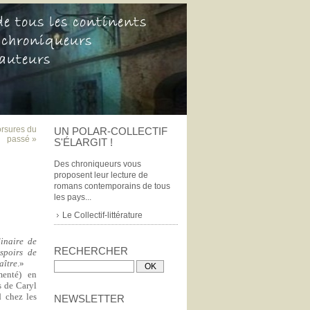
rsures du
UN POLAR-COLLECTIF
passé »
S'ÉLARGIT !
Des chroniqueurs vous
proposent leur lecture de
romans contemporains de tous
les pays...
Le Collectif-littérature
dinaire de
RECHERCHER
espoirs de
aître
.»
menté) en
 de Caryl
d chez les
NEWSLETTER