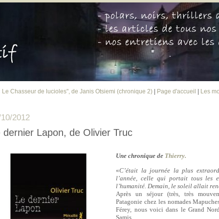
 Le Chasseur de lucioles", de Janis Otsiemi (chronique 2)
|
Page d'accueil
|
Les mo
/10/2012
 dernier Lapon, de Olivier Truc
Une chronique de
Thierry.
«
C’était la journée la plus extraor
l’année, celle qui portait tous les 
l’humanité. Demain, le soleil allait ren
Après un séjour (très, très mouve
Patagonie chez les nomades Mapuches
Férey, nous voici dans le Grand Nor
Samis.