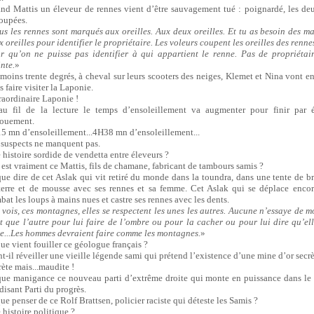
nd Mattis un éleveur de rennes vient d’être sauvagement tué : poignardé, les deu
oupées.
us les rennes sont marqués aux oreilles. Aux deux oreilles. Et tu as besoin des m
 oreilles pour identifier le propriétaire. Les voleurs coupent les oreilles des renne
r qu’on ne puisse pas identifier à qui appartient le renne. Pas de propriétai
nte.
»
 moins trente degrés, à cheval sur leurs scooters des neiges, Klemet et Nina vont enq
 faire visiter la Laponie.
raordinaire Laponie !
au fil de la lecture le temps d’ensoleillement va augmenter pour finir par é
ouement.
5 mn d’ensoleillement...4H38 mn d’ensoleillement...
 suspects ne manquent pas.
 histoire sordide de vendetta entre éleveurs ?
 est vraiment ce Mattis, fils de chamane, fabricant de tambours samis ?
que dire de cet Aslak qui vit retiré du monde dans la toundra, dans une tente de b
terre et de mousse avec ses rennes et sa femme. Cet Aslak qui se déplace encor
bat les loups à mains nues et castre ses rennes avec les dents.
 vois, ces montagnes, elles se respectent les unes les autres. Aucune n’essaye de m
t que l’autre pour lui faire de l’ombre ou pour la cacher ou pour lui dire qu’ell
le...Les hommes devraient faire comme les montagnes.
»
que vient fouiller ce géologue français ?
nt-il réveiller une vieille légende sami qui prétend l’existence d’une mine d’or secrè
rète mais...maudite !
que manigance ce nouveau parti d’extrême droite qui monte en puissance dans le
disant Parti du progrès.
ue penser de ce Rolf Brattsen, policier raciste qui déteste les Samis ?
 histoire politique ?