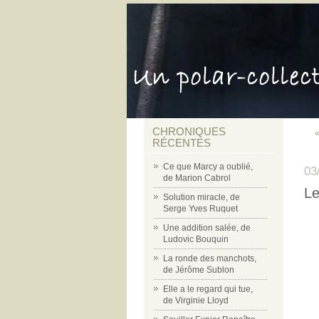
CHRONIQUES
«
RÉCENTES
Ce que Marcy a oublié,
03
de Marion Cabrol
Le
Solution miracle, de
Serge Yves Ruquet
Une addition salée, de
Ludovic Bouquin
La ronde des manchots,
de Jérôme Sublon
Elle a le regard qui tue,
de Virginie Lloyd