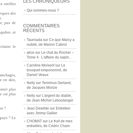
LES CHRONIQUEURS
x oreilles
Qui sommes-nous ?
arques des
s.
re, pas de
COMMENTAIRES
RÉCENTS
uêter...et
Taurnada
sur
Ce que Marcy a
oublié, de Marion Cabrol
clairer le
alice
sur
Le chat du Rocher –
Tome 4 : L'affaire du sapin...
Caroline Moiseef
sur
Le
bouquet empoisonné, de
Daniel Veaux
ranchages,
e en skis,
Nelly
sur
Terminus Gerland,
de Jacques Morize
onter plus
e est plus
Nelly
sur
L'argent du diable,
de Jean-Michel Leboulanger
te ?
Jean Dewilde
sur
Entretien
avec Jimmy Gallier
 pays ? Le
CHOMAT
sur
Le fruit de mes
entrailles, de Cédric Cham