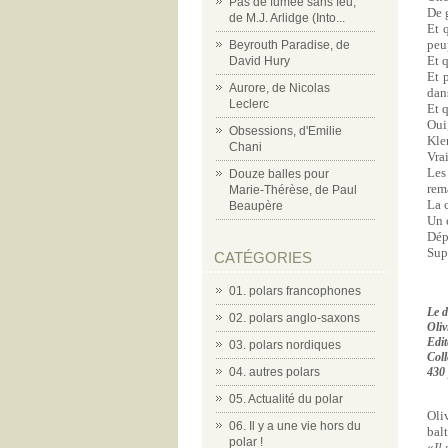
Pas de fumée sans feu,
De 
de M.J. Arlidge (Into...
Et 
peu
Beyrouth Paradise, de
Et q
David Hury
Et 
Aurore, de Nicolas
dan
Leclerc
Et q
Oui,
Obsessions, d'Emilie
Kle
Chani
Vra
Les
Douze balles pour
rem
Marie-Thérèse, de Paul
La c
Beaupère
Un 
Dép
Sup
CATÉGORIES
01. polars francophones
Le d
02. polars anglo-saxons
Oliv
Edit
03. polars nordiques
Coll
04. autres polars
430 
05. Actualité du polar
Oli
06. Il y a une vie hors du
bal
polar !
«
Il