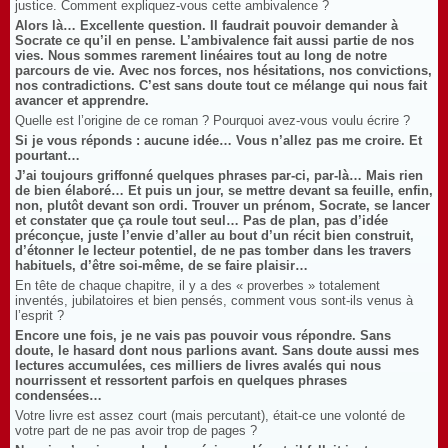
justice. Comment expliquez-vous cette ambivalence ?
Alors là… Excellente question. Il faudrait pouvoir demander à
Socrate ce qu’il en pense. L’ambivalence fait aussi partie de nos
vies. Nous sommes rarement linéaires tout au long de notre
parcours de vie. Avec nos forces, nos hésitations, nos convictions,
nos contradictions. C’est sans doute tout ce mélange qui nous fait
avancer et apprendre.
Quelle est l’origine de ce roman ? Pourquoi avez-vous voulu écrire ?
Si je vous réponds : aucune idée… Vous n’allez pas me croire. Et
pourtant…
J’ai toujours griffonné quelques phrases par-ci, par-là… Mais rien
de bien élaboré… Et puis un jour, se mettre devant sa feuille, enfin,
non, plutôt devant son ordi. Trouver un prénom, Socrate, se lancer
et constater que ça roule tout seul… Pas de plan, pas d’idée
préconçue, juste l’envie d’aller au bout d’un récit bien construit,
d’étonner le lecteur potentiel, de ne pas tomber dans les travers
habituels, d’être soi-même, de se faire plaisir…
En tête de chaque chapitre, il y a des « proverbes » totalement
inventés, jubilatoires et bien pensés, comment vous sont-ils venus à
l’esprit ?
Encore une fois, je ne vais pas pouvoir vous répondre. Sans
doute, le hasard dont nous parlions avant. Sans doute aussi mes
lectures accumulées, ces milliers de livres avalés qui nous
nourrissent et ressortent parfois en quelques phrases
condensées…
Votre livre est assez court (mais percutant), était-ce une volonté de
votre part de ne pas avoir trop de pages ?