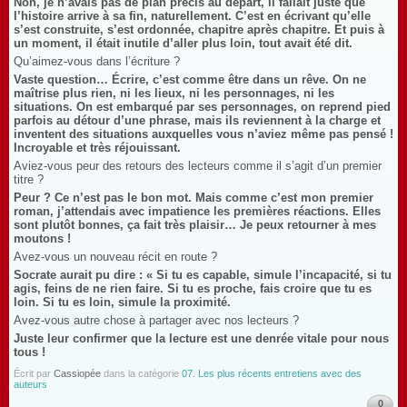
Non, je n’avais pas de plan précis au départ, il fallait juste que
l’histoire arrive à sa fin, naturellement. C’est en écrivant qu’elle
s’est construite, s’est ordonnée, chapitre après chapitre. Et puis à
un moment, il était inutile d’aller plus loin, tout avait été dit.
Qu’aimez-vous dans l’écriture ?
Vaste question… Écrire, c’est comme être dans un rêve. On ne
maîtrise plus rien, ni les lieux, ni les personnages, ni les
situations. On est embarqué par ses personnages, on reprend pied
parfois au détour d’une phrase, mais ils reviennent à la charge et
inventent des situations auxquelles vous n’aviez même pas pensé !
Incroyable et très réjouissant.
Aviez-vous peur des retours des lecteurs comme il s’agit d’un premier
titre ?
Peur ? Ce n’est pas le bon mot. Mais comme c’est mon premier
roman, j’attendais avec impatience les premières réactions. Elles
sont plutôt bonnes, ça fait très plaisir… Je peux retourner à mes
moutons !
Avez-vous un nouveau récit en route ?
Socrate aurait pu dire : « Si tu es capable, simule l’incapacité, si tu
agis, feins de ne rien faire. Si tu es proche, fais croire que tu es
loin. Si tu es loin, simule la proximité.
Avez-vous autre chose à partager avec nos lecteurs ?
Juste leur confirmer que la lecture est une denrée vitale pour nous
tous !
Écrit par
Cassiopée
dans la catégorie
07. Les plus récents entretiens avec des
auteurs
0