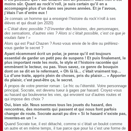
moins sûr. Quant au rock’n’roll, je suis certain qu’il en a
accompagné plus d’un dans ses jeunes années. Et je l’avoue,
j’étais l’un d’entre eux !
Je connais un homme qui a enseigné l’histoire du rock’n’roll à ses
élèves et qui disait (en 2020)
« C’était donc possible ? D’inventer des histoires, des personnages,
des sensations, d’autres vies ? Alors si c’était possible, c’est ce que je
voulais faire ! »
Alors qui est Paul Chazen ? Avez-vous envie de le dire ou préférez-
vous garder le secret ?
Ayant récemment écrit un polar, je pense qu’il est toujours
essentiel de garder un petit peu de suspens ! Et puis finalement, le
plus important reste les mots, le style et l’histoire racontée qui
emmènent le lecteur, ou pas. Vous savez, ce genre de bouquin
dont on se dit en le refermant, « Oh là là… c’était vraiment top…
Lu d’une traite, appris plein de choses, pris du plaisir… » Apporter
du plaisir, c’est peut-être ça, le secret.
À propos de votre premier roman : Le fric ou l’éternité. Votre personnage
principal, Socrate, est devenu tueur à gages par hasard. Croyez-vous
au hasard qui bouleverse les vies, qui envoient sur d’autres routes et
qui impose des choix ?
Oui, bien sûr. Nous sommes tous les jouets du hasard, des
rencontres, des moments qui passent et qui nous font parfois
changer de route. Socrate aurait pu dire « Si le hasard n’existe pas,
inventes-en un ! »
Quand Socrate tue, il est détaché, comme si c’était un boulot comme
un autre et en même temps, il tue parce que pour lui c’est une forme de