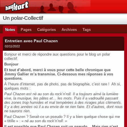
Un polar-Collectif
Notes
Pages
Catégories
Archives
Tags
Entretien avec Paul Chazen
02/11/2022
Bonjour et merci de répondre aux questions pour le blog un polar
collectif.
Bonjour
Et tout d’abord, merci à vous pour cette belle chronique que
Jimmy Gallier m’a transmise. Ci-dessous mes réponses à vos
questions.
À l’heure d’internet, pas de photo, pas de biographie, c’est rare ! Ah si,
quelques mots :
Paul Chazen est né au son du rock’n’roll. Il a toujours aimé la lumière
vive, la musique, les pâtes et… les mots. Puis il a vadrouillé passant
des zones trop humides et mal tempérées à des rivages plus cléments.
Il y a des années où il a eu envie de ne rien faire. Et d’autres, dont nous
ne saurons rien.
Paul Chazen ? Serait-ce un pseudo ? Il y a bien quelque chose qui me
« titille » : «
né au son du rock’n’roll. »
Il est possible que Paul Chazen soit un pseudo… Mais rien n’est